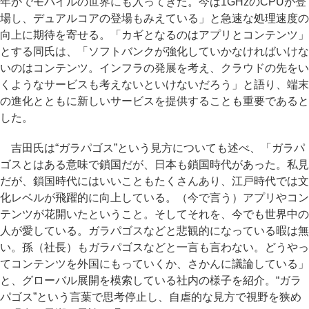
年かでモバイルの世界にも入ってきた。今は1GHzのCPUが登
場し、デュアルコアの登場もみえている」と急速な処理速度の
向上に期待を寄せる。「カギとなるのはアプリとコンテンツ」
とする同氏は、「ソフトバンクが強化していかなければいけな
いのはコンテンツ。インフラの発展を考え、クラウドの先をい
くようなサービスも考えないといけないだろう」と語り、端末
の進化とともに新しいサービスを提供することも重要であると
した。
吉田氏は“ガラパゴス”という見方についても述べ、「ガラパ
ゴスとはある意味で鎖国だが、日本も鎖国時代があった。私見
だが、鎖国時代にはいいこともたくさんあり、江戸時代では文
化レベルが飛躍的に向上している。（今で言う）アプリやコン
テンツが花開いたということ。そしてそれを、今でも世界中の
人が愛している。ガラパゴスなどと悲観的になっている暇は無
い。孫（社長）もガラパゴスなどと一言も言わない。どうやっ
てコンテンツを外国にもっていくか、さかんに議論している」
と、グローバル展開を模索している社内の様子を紹介。“ガラ
パゴス”という言葉で思考停止し、自虐的な見方で視野を狭め