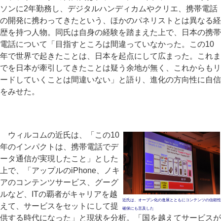
ソンに2年勤務し、デジタルハンディカムやクリエ、携帯電話
の開発に携わってきたという、ほかのパネリストとは異なる経
歴を持つ人物。同氏は自身の経験を踏まえた上で、日本の携帯
電話について「目指すところは間違っていなかった。この10
年で世界で起きたことは、日本を起点にして広まった。これま
でを日本が牽引してきたことは疑う余地が無く、これからもリ
ードしていくことは間違いない」と語り、進化の方向性に自信
をみせた。
ウィルコムの近氏は、「この10
年のインパクトは、携帯電話でデ
ータ通信が実現したこと」とした
上で、「アップルのiPhone、ノキ
アのコンテンツサービス、グーグ
ルなど、ITの覇者がキャリアを越
近氏は、オープン化の進展とともにコンテンツの信頼性
えて、サービスをセットにして提
確保にも言及した
供する時代になった」と現状を分析。「国を越えてサービスが