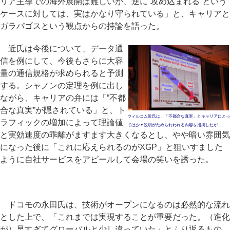
リア主導での海外展開は難しいが、逆に“攻め込まれる”という
ケースに対しては、実はかなり守られている」と、キャリアと
ガラパゴスという観点からの持論を語った。
近氏は今後について、データ通
信を例にして、今後もさらに大容
量の通信規格が求められると予測
する。シャノンの定理を例に出し
ながら、キャリアの弁には「“不都
合な真実”が隠されている」と、ト
ウィルコム近氏は、「不都合な真実」とキャリアにとっ
ラフィックの増加によって理論値
ては少々説明がためられわれる内容を指摘したが……
と実効速度の乖離がますます大きくなるとし、やや暗い雰囲気
になった後に「これに応えられるのがXGP」と狙いすました
ように自社サービスをアピールして会場の笑いを誘った。
ドコモの永田氏は、技術がオープンになるのは必然的な流れ
とした上で、「これまでは実現することが重要だった。（進化
が）早すぎてグローバルと少し違っていた」とふり返るもの