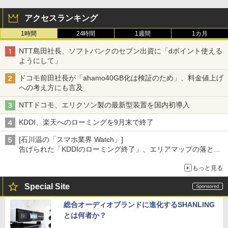
アクセスランキング
1時間
24時間
1週間
1カ月
NTT島田社長、ソフトバンクのセブン出資に「dポイント使える
ようにして」
ドコモ前田社長が「ahamo40GB化は検証のため」、料金値上げ
への考え方にも言及
NTTドコモ、エリクソン製の最新型装置を国内初導入
KDDI、楽天へのローミングを9月末で終了
[石川温の「スマホ業界 Watch」]
告げられた「KDDIのローミング終了」、エリアマップの落とし
穴と楽天モバイルの課題
もっと見る
Special Site
総合オーディオブランドに進化するSHANLING
とは何者か？