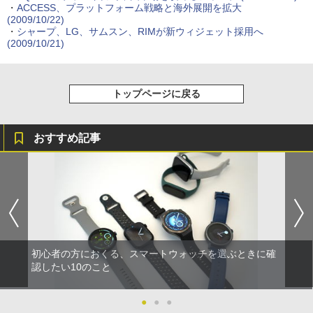
・
ACCESS、プラットフォーム戦略と海外展開を拡大
(2009/10/22)
・
シャープ、LG、サムスン、RIMが新ウィジェット採用へ
(2009/10/21)
トップページに戻る
おすすめ記事
初心者の方におくる、スマートウォッチを選ぶときに確
認したい10のこと
●
●
●