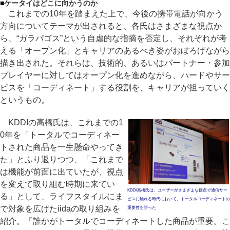
■
ケータイはどこに向かうのか
これまでの10年を踏まえた上で、今後の携帯電話が向かう
方向についてテーマが出されると、各氏はさまざまな視点か
ら、“ガラパゴス”という自虐的な指摘を否定し、それぞれが考
える「オープン化」とキャリアのあるべき姿がおぼろげながら
描き出された。それらは、技術的、あるいはパートナー・参加
プレイヤーに対してはオープン化を進めながら、ハードやサー
ビスを「コーディネート」する役割を、キャリアが担っていく
というもの。
KDDIの高橋氏は、これまでの1
0年を「トータルでコーディネー
トされた商品を一生懸命やってき
た」とふり返りつつ、「これまで
は機能が前面に出ていたが、視点
を変えて取り組む時期に来てい
KDDI高橋氏は、ユーザーがさまざまな接点で通信サー
る」として、ライフスタイルにま
ビスに触れる時代において、トータルコーディネートの
で対象を広げたiidaの取り組みを
重要性を語った
紹介。「誰かがトータルでコーディネートした商品が重要。こ