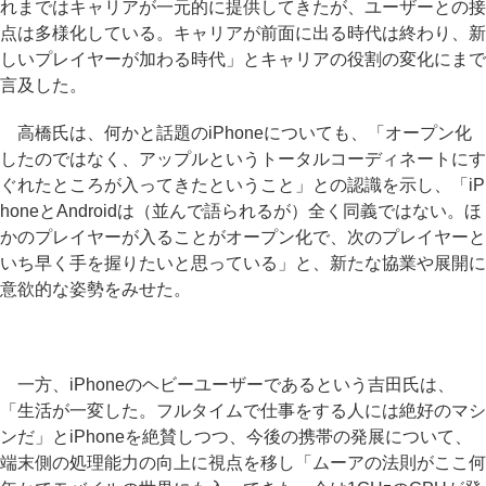
れまではキャリアが一元的に提供してきたが、ユーザーとの接
点は多様化している。キャリアが前面に出る時代は終わり、新
しいプレイヤーが加わる時代」とキャリアの役割の変化にまで
言及した。
高橋氏は、何かと話題のiPhoneについても、「オープン化
したのではなく、アップルというトータルコーディネートにす
ぐれたところが入ってきたということ」との認識を示し、「iP
honeとAndroidは（並んで語られるが）全く同義ではない。ほ
かのプレイヤーが入ることがオープン化で、次のプレイヤーと
いち早く手を握りたいと思っている」と、新たな協業や展開に
意欲的な姿勢をみせた。
一方、iPhoneのヘビーユーザーであるという吉田氏は、
「生活が一変した。フルタイムで仕事をする人には絶好のマシ
ンだ」とiPhoneを絶賛しつつ、今後の携帯の発展について、
端末側の処理能力の向上に視点を移し「ムーアの法則がここ何