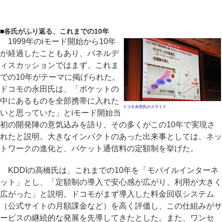
■
各氏がふり返る、これまでの10年
1999年のiモード開始から10年
が経過したこともあり、パネルデ
ィスカッションではまず、これま
での10年がテーマに掲げられた。
ドコモの永田氏は、「ポケットの
中にあるものを全部携帯に入れた
ドコモ永田氏のスライド
いと思っていた」とiモード開始当
初の開発陣の意気込みを語り、その多くがこの10年で実現さ
れたと説明。大きなインパクトのあった出来事としては、ネッ
トワークの進化と、パケット通信料の定額制を挙げた。
KDDIの高橋氏は、これまでの10年を「モバイルインターネ
ット」とし、「定額制の導入で安心感が広がり、利用が大きく
広がった」と説明。ドコモがまず導入した料金回収システム
（公式サイトの月額課金など）を高く評価し、この仕組みがサ
ービスの継続的な発展を先導してきたとした。また、ワンセ