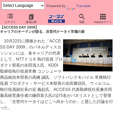
Powered by
Translate
ケータイ Watch
イベント
その他
ACCESS DAY 2009
カテゴリ
過去記事
検索
Impressサイト
【ACCESS DAY 2009】
キャリアのキーマンが語る、次世代ケータイ市場の姿
10月22日に開催された「ACCE
SS DAY 2009」のパネルディスカ
ッションには、各キャリアの代表
として、NTTドコモ 執行役員 プロ
ダクト部長の永田清人氏、KDDI
取締役執行役員常務 コンシューマ
商品統括本部長の高橋 誠氏、ソフトバンクモバイル 常務執行
役員 プロダクト・サービス本部長の吉田雅信氏、ウィルコム
執行役員副社長の近 義起氏、ACCESS 代表取締役社長兼共同
最高経営責任者の鎌田富久氏の計5名がパネリストとして登壇
し、「次世代ケータイはどこへ向かうのか」と題した討論を行
った。