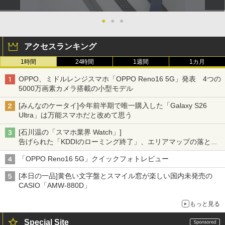
●
●
●
アクセスランキング
1時間
24時間
1週間
1カ月
OPPO、ミドルレンジスマホ「OPPO Reno16 5G」発表 4つの
5000万画素カメラ搭載の小型モデル
[みんなのケータイ]今年前半期で唯一購入した「Galaxy S26
Ultra」は万能スマホだと改めて思う
[石川温の「スマホ業界 Watch」]
告げられた「KDDIのローミング終了」、エリアマップの落とし
穴と楽天モバイルの課題
「OPPO Reno16 5G」クイックフォトレビュー
[本日の一品]黄色い文字盤とスマイル窓が楽しい国内未発売の
CASIO「AMW-880D」
もっと見る
Special Site