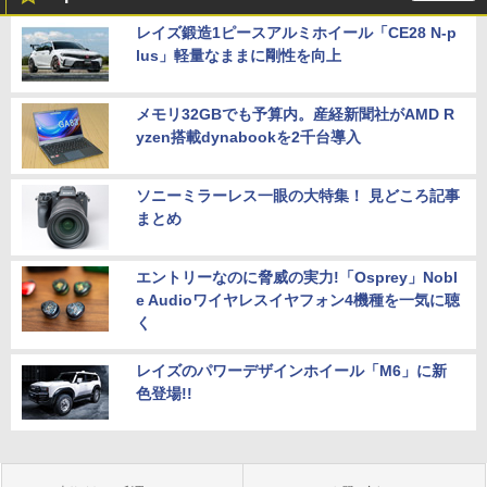
レイズ鍛造1ピースアルミホイール「CE28 N-p
lus」軽量なままに剛性を向上
メモリ32GBでも予算内。産経新聞社がAMD R
yzen搭載dynabookを2千台導入
ソニーミラーレス一眼の大特集！ 見どころ記事
まとめ
エントリーなのに脅威の実力!「Osprey」Nobl
e Audioワイヤレスイヤフォン4機種を一気に聴
く
レイズのパワーデザインホイール「M6」に新
色登場!!