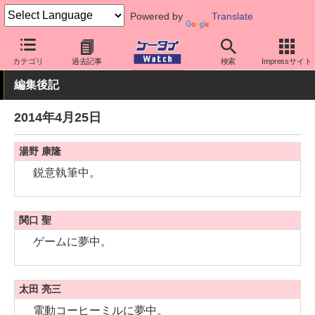
Powered by
Translate
ケータイ Watch
業界動向
その他
カテゴリ
過去記事
検索
Impressサイト
編集後記
2014年4月25日
湯野 康隆
鋭意執筆中。
関口 聖
ゲームに夢中。
太田 亮三
電動コーヒーミルに夢中。