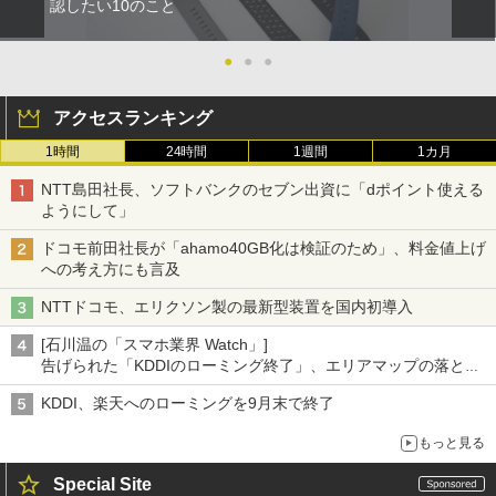
認したい10のこと
●
●
●
アクセスランキング
1時間
24時間
1週間
1カ月
NTT島田社長、ソフトバンクのセブン出資に「dポイント使える
ようにして」
ドコモ前田社長が「ahamo40GB化は検証のため」、料金値上げ
への考え方にも言及
NTTドコモ、エリクソン製の最新型装置を国内初導入
[石川温の「スマホ業界 Watch」]
告げられた「KDDIのローミング終了」、エリアマップの落とし
穴と楽天モバイルの課題
KDDI、楽天へのローミングを9月末で終了
もっと見る
Special Site