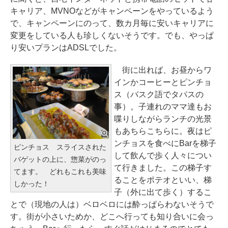
キャリア、MVNOなどがキャンペーンをやっているよう
で、キャンペーンにのって、数カ月毎に安いキャリアに
変更をしている人も珍しくないそうです。でも、やっぱ
り安いプランはADSLでした。
街に出れば、お昼からワ
インかコーヒーとピンチョ
ス（バスク語でタパスの
事）。子連れのママ達もお
喋りしながらランチの光景
もあちらこちらに。夜はピ
ンチョスを食べにBarを梯子
ピンチョス スライスされた
して飲んで歩く人々につい
バゲットの上に、惣菜がのっ
て行きました。この梯子す
てます。 どれもこれも美味
ることをポテオといい、梯
しかった！
子（外に出て歩く）するこ
とで（現地の人は）ベロベロには酔っぱらわないそうで
す。街が小さいためか、どこへ行っても知り合いに会っ