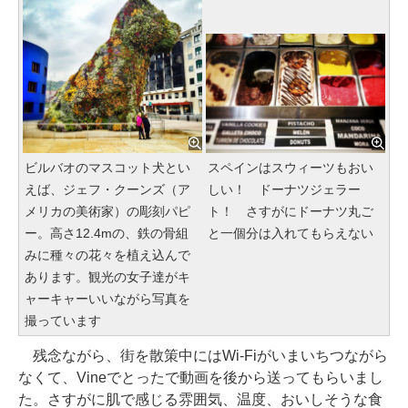
ビルバオのマスコット犬とい
スペインはスウィーツもおい
えば、ジェフ・クーンズ（ア
しい！ ドーナツジェラー
メリカの美術家）の彫刻パピ
ト！ さすがにドーナツ丸ご
ー。高さ12.4mの、鉄の骨組
と一個分は入れてもらえない
みに種々の花々を植え込んで
あります。観光の女子達がキ
ャーキャーいいながら写真を
撮っています
残念ながら、街を散策中にはWi-Fiがいまいちつながら
なくて、Vineでとったで動画を後から送ってもらいまし
た。さすがに肌で感じる雰囲気、温度、おいしそうな食