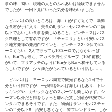
事の味、匂い、現地の人とのふれあいは経験できません
でしたが、一回下見にいった気分を味わいました。
ビルバオの良いところは、海、山がすぐ近くで、新鮮
な食材が手に入り、美食の町サン・セバスチャンの半額
以下でおいしい食事を楽しめること。ピンチョスはバス
ク料理として有名ですが、「チャコリ」という安いバス
ク地方発祥の発泡白ワインと、ピンチョス2～3個で5ユ
ーロぐらい、2人で行っても10ユーロでおなかいっぱ
い。Barでは最近、アカペラ男性グループ（10名前後）
がいて、マリアッチのようにBarからBarへ梯子している
らしいですが、少々煙たがられているという話も……。
ビルバオは、ヨーロッパ周遊で観光するなら1日で十
分という街ですが、一歩街を出れば海も山もあり、トレ
ッキングや、カヤックなどのスポーツも楽しめます。シ
ーズン以外だと街をちょっと離れた貸し別荘が格安でレ
ンタルできるそうです。また、物価はサン・セバスチャ
ンの半分以下!! 治安も悪くなく、皆フレンドリー。しか