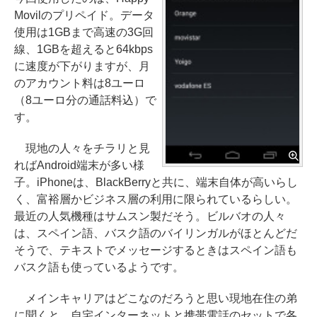
Movilのプリペイド。データ
使用は1GBまで高速の3G回
線、1GBを超えると64kbps
に速度が下がりますが、月
のアカウント料は8ユーロ
（8ユーロ分の通話料込）で
す。
現地の人々をチラリと見
ればAndroid端末が多い様
子。iPhoneは、BlackBerryと共に、端末自体が高いらし
く、富裕層かビジネス層の利用に限られているらしい。
最近の人気機種はサムスン製だそう。ビルバオの人々
は、スペイン語、バスク語のバイリンガルがほとんどだ
そうで、テキストでメッセージするときはスペイン語も
バスク語も使っているようです。
メインキャリアはどこなのだろうと思い現地在住の弟
に聞くと、自宅インターネットと携帯電話のセットで各