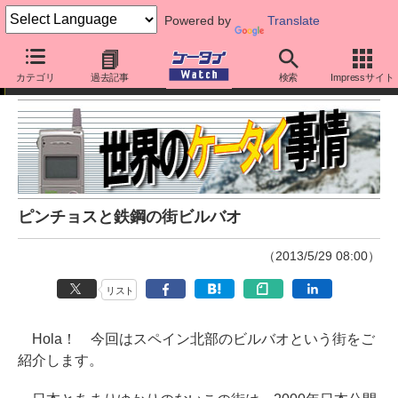
Powered by
Translate
世界のケータイ事情
カテゴリ
過去記事
検索
Impressサイト
ピンチョスと鉄鋼の街ビルバオ
（2013/5/29 08:00）
リスト
Hola！ 今回はスペイン北部のビルバオという街をご
紹介します。