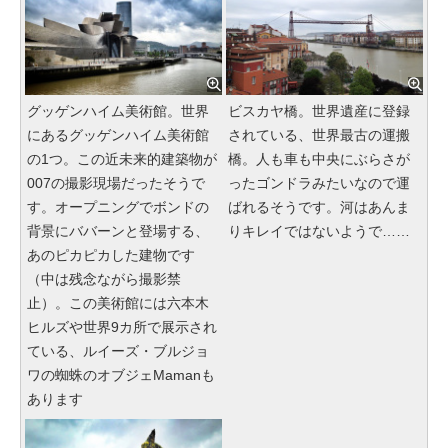
グッゲンハイム美術館。世界
ビスカヤ橋。世界遺産に登録
にあるグッゲンハイム美術館
されている、世界最古の運搬
の1つ。この近未来的建築物が
橋。人も車も中央にぶらさが
007の撮影現場だったそうで
ったゴンドラみたいなので運
す。オープニングでボンドの
ばれるそうです。河はあんま
背景にババーンと登場する、
りキレイではないようで……
あのピカピカした建物です
（中は残念ながら撮影禁
止）。この美術館には六本木
ヒルズや世界9カ所で展示され
ている、ルイーズ・ブルジョ
ワの蜘蛛のオブジェMamanも
あります