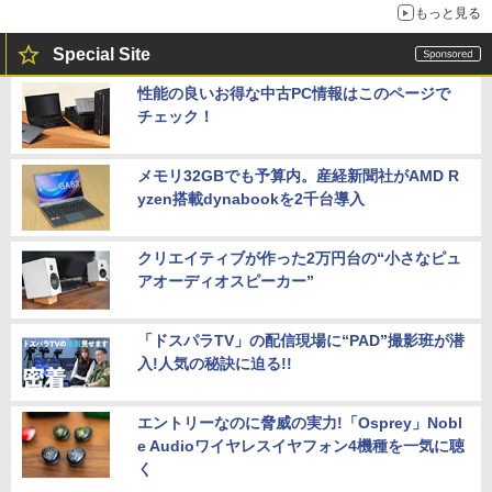
もっと見る
Special Site
性能の良いお得な中古PC情報はこのページで
チェック！
メモリ32GBでも予算内。産経新聞社がAMD R
yzen搭載dynabookを2千台導入
クリエイティブが作った2万円台の“小さなピュ
アオーディオスピーカー”
「ドスパラTV」の配信現場に“PAD”撮影班が潜
入!人気の秘訣に迫る!!
エントリーなのに脅威の実力!「Osprey」Nobl
e Audioワイヤレスイヤフォン4機種を一気に聴
く