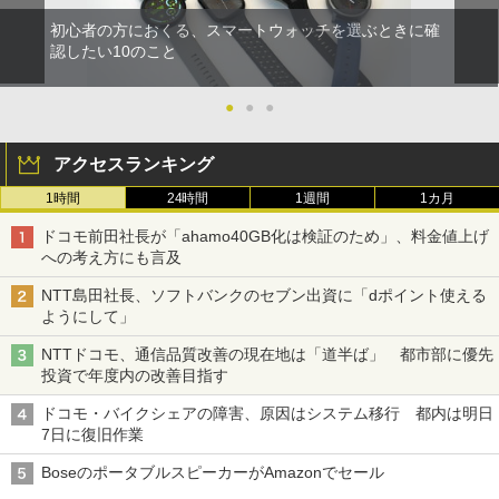
初心者の方におくる、スマートウォッチを選ぶときに確
認したい10のこと
●
●
●
アクセスランキング
1時間
24時間
1週間
1カ月
ドコモ前田社長が「ahamo40GB化は検証のため」、料金値上げ
への考え方にも言及
NTT島田社長、ソフトバンクのセブン出資に「dポイント使える
ようにして」
NTTドコモ、通信品質改善の現在地は「道半ば」 都市部に優先
投資で年度内の改善目指す
ドコモ・バイクシェアの障害、原因はシステム移行 都内は明日
7日に復旧作業
BoseのポータブルスピーカーがAmazonでセール