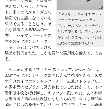
ッキー」であることは論を
俟たないだろう。どちら
も、多くの人がさまざまな
「マッキー」印のイヤホンジ
場面でお世話になっている
ャックチャーム/ストラッ
製品であることと思う。そ
プ。ボールペン・タッチペン
んな愛着のある製品の一
として使える（ボディカラー
方、「ハイマッキー」をス
がオレンジでもボールペンは
マホのイヤホンジャック・
黒なので注意されたい）
チャームとして持ち歩ける
製品が発売された。しかも意外な実用性を備えて、であ
る。
今回紹介する「マッキー ストラップボールペン」は、
3.5mmイヤホンジャックに差し込んで携帯できる、スマ
ホ向けのイヤホンジャック・チャーム兼ストラップだ。
本家本元のゼブラから発売されているだけあって、その
造形は本物とほぼ同じ。キャップに刻まれた、あの独特
な縦方向の溝の再現度はかなりのものだ。ロゴも当然本
物と同じものを使っており、一目で「マッキー」と認識