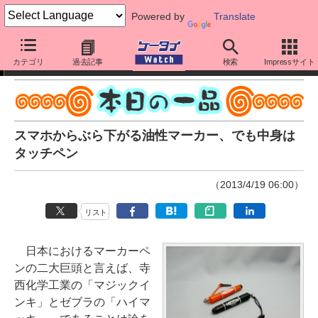
Powered by
Translate
本日の一品
カテゴリ
過去記事
検索
Impressサイト
スマホからぶら下がる油性マーカー、でも中身は
タッチペン
（2013/4/19 06:00）
リスト
日本におけるマーカーペ
ンの二大巨頭と言えば、寺
西化学工業の「マジックイ
ンキ」とゼブラの「ハイマ