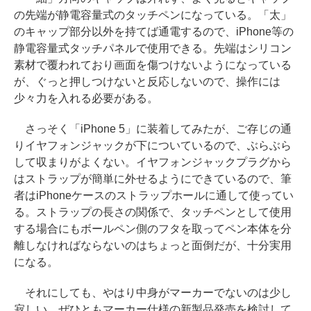
の先端が静電容量式のタッチペンになっている。「太」
のキャップ部分以外を持てば通電するので、iPhone等の
静電容量式タッチパネルで使用できる。先端はシリコン
素材で覆われており画面を傷つけないようになっている
が、ぐっと押しつけないと反応しないので、操作には
少々力を入れる必要がある。
さっそく「iPhone 5」に装着してみたが、ご存じの通
りイヤフォンジャックが下についているので、ぶらぶら
して収まりがよくない。イヤフォンジャックプラグから
はストラップが簡単に外せるようにできているので、筆
者はiPhoneケースのストラップホールに通して使ってい
る。ストラップの長さの関係で、タッチペンとして使用
する場合にもボールペン側のフタを取ってペン本体を分
離しなければならないのはちょっと面倒だが、十分実用
になる。
それにしても、やはり中身がマーカーでないのは少し
寂しい。ぜひともマーカー仕様の新製品発売を検討して