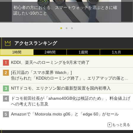
初心者の方におくる、スマートウォッチを選ぶときに確
認したい10のこと
●
●
●
アクセスランキング
1時間
24時間
1週間
1カ月
KDDI、楽天へのローミングを9月末で終了
[石川温の「スマホ業界 Watch」]
告げられた「KDDIのローミング終了」、エリアマップの落とし
穴と楽天モバイルの課題
NTTドコモ、エリクソン製の最新型装置を国内初導入
ドコモ前田社長が「ahamo40GB化は検証のため」、料金値上げ
への考え方にも言及
Amazonで「Motorola moto g06」と「edge 60」がセール
もっと見る