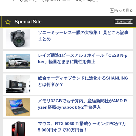
もっと見る
Special Site
ソニーミラーレス一眼の大特集！ 見どころ記事
まとめ
レイズ鍛造1ピースアルミホイール「CE28 N-p
lus」軽量なままに剛性を向上
総合オーディオブランドに進化するSHANLING
とは何者か？
メモリ32GBでも予算内。産経新聞社がAMD R
yzen搭載dynabookを2千台導入
マウス、RTX 5060 Ti搭載ゲーミングPCが7万
5,000円オフで30万円台！