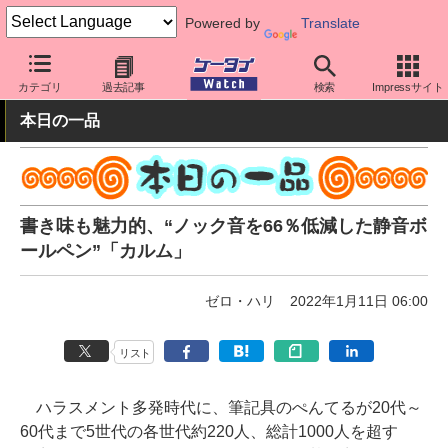
Powered by
Translate
ケータイ Watch
周辺機器/アクセサリー
その他
カテゴリ
過去記事
検索
Impressサイト
本日の一品
書き味も魅力的、“ノック音を66％低減した静音ボ
ールペン”「カルム」
ゼロ・ハリ
2022年1月11日 06:00
リスト
ハラスメント多発時代に、筆記具のぺんてるが20代～
60代まで5世代の各世代約220人、総計1000人を超す