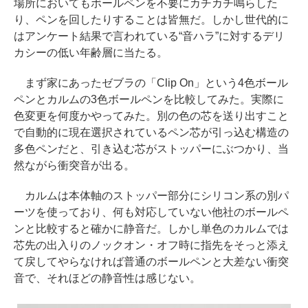
場所においてもボールペンを不要にカチカチ鳴らした
り、ペンを回したりすることは皆無だ。しかし世代的に
はアンケート結果で言われている“音ハラ”に対するデリ
カシーの低い年齢層に当たる。
まず家にあったゼブラの「Clip On」という4色ボール
ペンとカルムの3色ボールペンを比較してみた。実際に
色変更を何度かやってみた。別の色の芯を送り出すこと
で自動的に現在選択されているペン芯が引っ込む構造の
多色ペンだと、引き込む芯がストッパーにぶつかり、当
然ながら衝突音が出る。
カルムは本体軸のストッパー部分にシリコン系の別パ
ーツを使っており、何も対応していない他社のボールペ
ンと比較すると確かに静音だ。しかし単色のカルムでは
芯先の出入りのノックオン・オフ時に指先をそっと添え
て戻してやらなければ普通のボールペンと大差ない衝突
音で、それほどの静音性は感じない。