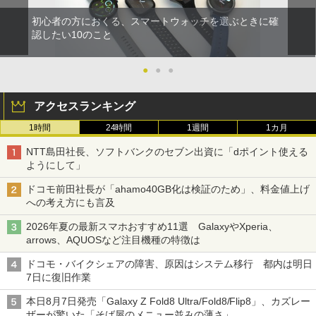
初心者の方におくる、スマートウォッチを選ぶときに確
認したい10のこと
●
●
●
アクセスランキング
1時間
24時間
1週間
1カ月
NTT島田社長、ソフトバンクのセブン出資に「dポイント使える
ようにして」
ドコモ前田社長が「ahamo40GB化は検証のため」、料金値上げ
への考え方にも言及
2026年夏の最新スマホおすすめ11選 GalaxyやXperia、
arrows、AQUOSなど注目機種の特徴は
ドコモ・バイクシェアの障害、原因はシステム移行 都内は明日
7日に復旧作業
本日8月7日発売「Galaxy Z Fold8 Ultra/Fold8/Flip8」、カズレー
ザーが驚いた「そば屋のメニュー並みの薄さ」