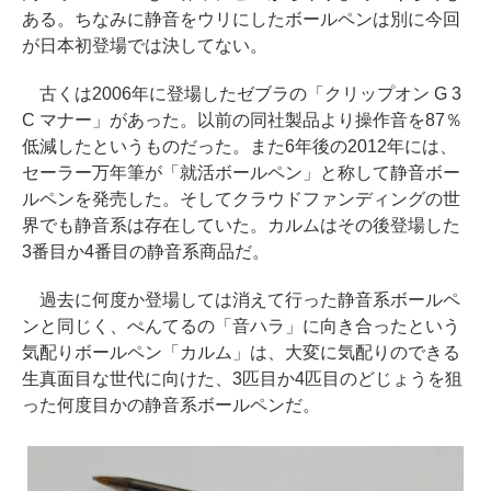
ある。ちなみに静音をウリにしたボールペンは別に今回
が日本初登場では決してない。
古くは2006年に登場したゼブラの「クリップオン G 3
C マナー」があった。以前の同社製品より操作音を87％
低減したというものだった。また6年後の2012年には、
セーラー万年筆が「就活ボールペン」と称して静音ボー
ルペンを発売した。そしてクラウドファンディングの世
界でも静音系は存在していた。カルムはその後登場した
3番目か4番目の静音系商品だ。
過去に何度か登場しては消えて行った静音系ボールペ
ンと同じく、ぺんてるの「音ハラ」に向き合ったという
気配りボールペン「カルム」は、大変に気配りのできる
生真面目な世代に向けた、3匹目か4匹目のどじょうを狙
った何度目かの静音系ボールペンだ。