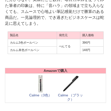
た筆者の印象は、特に「音ハラ」の領域まで立ち入らな
くても、スムースで心地よい筆記感覚だけで勝算のある
商品だ。一見論理的で、でき過ぎたビジネスケースは蛇
足に思えてしまう。
製品名
発売元
購入価格
カルム3色ボールペン
396円
ぺんてる
カルム単色ボールペン
148円
Amazonで購入
Calme（3色）
Calme （ブラッ
ク）