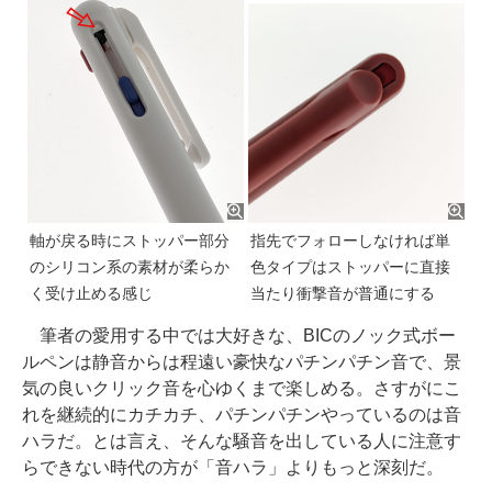
軸が戻る時にストッパー部分
指先でフォローしなければ単
のシリコン系の素材が柔らか
色タイプはストッパーに直接
く受け止める感じ
当たり衝撃音が普通にする
筆者の愛用する中では大好きな、BICのノック式ボー
ルペンは静音からは程遠い豪快なパチンパチン音で、景
気の良いクリック音を心ゆくまで楽しめる。さすがにこ
れを継続的にカチカチ、パチンパチンやっているのは音
ハラだ。とは言え、そんな騒音を出している人に注意す
らできない時代の方が「音ハラ」よりもっと深刻だ。