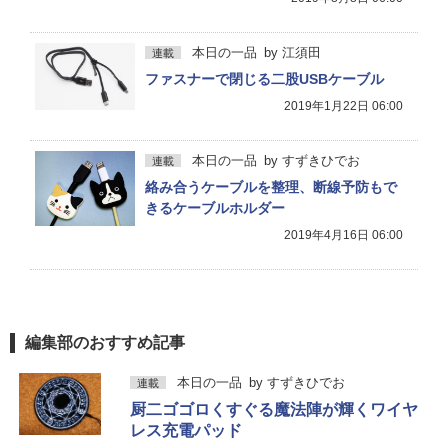
本日の一品
by
江須田
連載
ファスナーで閉じる二股USBケーブル
2019年1月22日 06:00
本日の一品
by
すずきひでお
連載
絡み合うケーブルを整理、断線予防もで
きるケーブルホルダー
2019年4月16日 06:00
編集部のおすすめ記事
本日の一品
by
すずきひでお
連載
厨二ゴゴロくすぐる魔法陣が輝くワイヤ
レス充電パッド