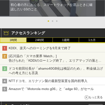
初心者の方におくる、スマートウォッチを選ぶときに確
認したい10のこと
●
●
●
アクセスランキング
1時間
24時間
1週間
1カ月
KDDI、楽天へのローミングを9月末で終了
[石川温の「スマホ業界 Watch」]
告げられた「KDDIのローミング終了」、エリアマップの落とし
穴と楽天モバイルの課題
ドコモ前田社長が「ahamo40GB化は検証のため」、料金値上げ
への考え方にも言及
NTTドコモ、エリクソン製の最新型装置を国内初導入
Amazonで「Motorola moto g06」と「edge 60」がセール
もっと見る