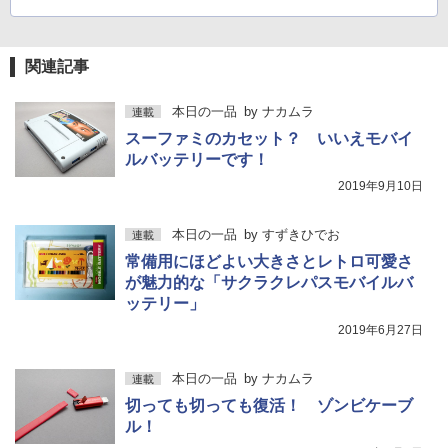
関連記事
本日の一品
by
ナカムラ
連載
スーファミのカセット？ いいえモバイ
ルバッテリーです！
2019年9月10日
本日の一品
by
すずきひでお
連載
常備用にほどよい大きさとレトロ可愛さ
が魅力的な「サクラクレパスモバイルバ
ッテリー」
2019年6月27日
本日の一品
by
ナカムラ
連載
切っても切っても復活！ ゾンビケーブ
ル！