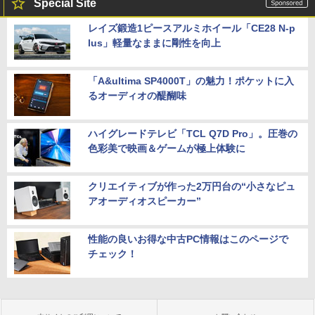
Special Site
レイズ鍛造1ピースアルミホイール「CE28 N-p
lus」軽量なままに剛性を向上
「A&ultima SP4000T」の魅力！ポケットに入
るオーディオの醍醐味
ハイグレードテレビ「TCL Q7D Pro」。圧巻の
色彩美で映画＆ゲームが極上体験に
クリエイティブが作った2万円台の“小さなピュ
アオーディオスピーカー”
性能の良いお得な中古PC情報はこのページで
チェック！