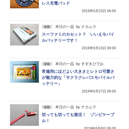
レス充電パッド
2019年5月23日 06:00
本日の一品
by
ナカムラ
連載
スーファミのカセット？ いいえモバイ
ルバッテリーです！
2019年9月10日 06:00
本日の一品
by
すずきひでお
連載
常備用にほどよい大きさとレトロ可愛さ
が魅力的な「サクラクレパスモバイルバ
ッテリー」
2019年6月27日 06:00
本日の一品
by
ナカムラ
連載
切っても切っても復活！ ゾンビケーブ
ル！
2019年8月8日 06:00