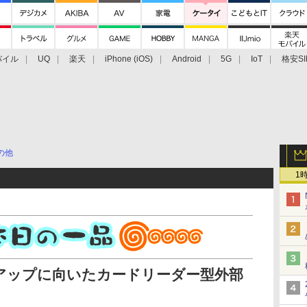
バイル
UQ
楽天
iPhone (iOS)
Android
5G
IoT
格安SI
アクセサリー
業界動向
法人向け
最新技術/その他
の他
1
アップに向いたカードリーダー型外部