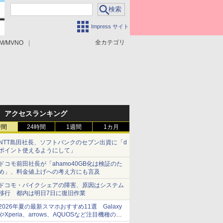
Impress サイト
全カテゴリ
M/MVNO
アクセスランキング
時間
24時間
1週間
1カ月
NTT島田社長、ソフトバンクのセブン出資に「d
ポイント使えるようにして」
ドコモ前田社長が「ahamo40GB化は検証のた
め」、料金値上げへの考え方にも言及
ドコモ・バイクシェアの障害、原因はシステム
移行 都内は明日7日に復旧作業
2026年夏の最新スマホおすすめ11選 Galaxy
やXperia、arrows、AQUOSなど注目機種の特
徴は