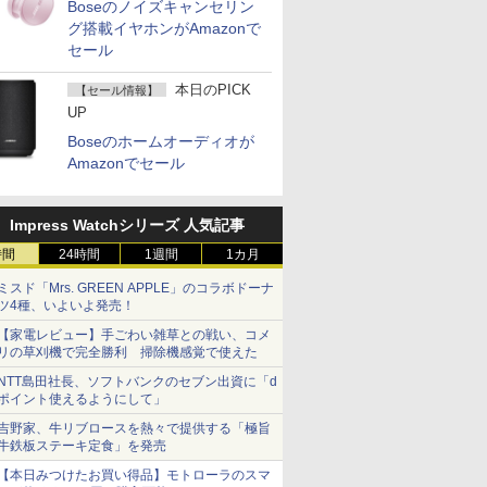
Boseのノイズキャンセリン
グ搭載イヤホンがAmazonで
セール
本日のPICK
【セール情報】
UP
Boseのホームオーディオが
Amazonでセール
Impress Watchシリーズ 人気記事
時間
24時間
1週間
1カ月
ミスド「Mrs. GREEN APPLE」のコラボドーナ
ツ4種、いよいよ発売！
【家電レビュー】手ごわい雑草との戦い、コメ
リの草刈機で完全勝利 掃除機感覚で使えた
NTT島田社長、ソフトバンクのセブン出資に「d
ポイント使えるようにして」
吉野家、牛リブロースを熱々で提供する「極旨
牛鉄板ステーキ定食」を発売
【本日みつけたお買い得品】モトローラのスマ