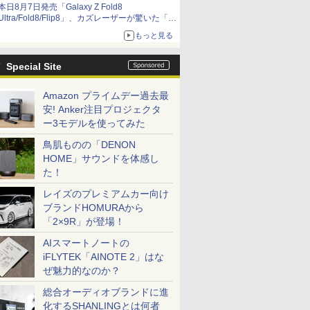
本日8月7日発売「Galaxy Z Fold8
Ultra/Fold8/Flip8」、カズレーザーが驚いた「そ
ば屋のメニュー並みの薄さ」
もっと見る
Special Site
Amazon プライムデー過去最
安! Anker注目プロジェクタ
ー3モデルを使ってみた
鳥肌ものの「DENON
HOME」サウンドを体感し
た！
レイズのプレミアムカー向け
ブランドHOMURAから
「2×9R」が登場！
AIスマートノートの
iFLYTEK「AINOTE 2」はな
ぜ魅力的なのか？
総合オーディオブランドに進
化するSHANLINGとは何者