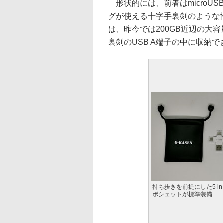
形状的には、前者はmicroUSB、T
グが使える十字手裏剣のような
は、昨今では200GB近辺の大容量
裏剣のUSB A端子の中に収納
持ち歩きを前提にした5 in 1 
ポシェットが標準装備