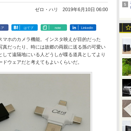
ゼロ・ハリ
2019年6月10日 06:00
ェア
はてブ
note
LinkedIn
マホのカメラ機能。インスタ映えが目的だった
写真だったり、時には故郷の両親に送る孫の可愛い
として遠隔地にいる人どうしが喋る道具としてより
ードウェアだと考えてもよいくらいだ。