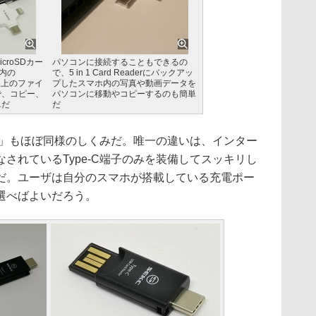
croSDカー
パソコンに接続することもできるの
er内の
で、5 in 1 Card Readerにバックアッ
マホ上のファイ
プしたスマホ内の写真や動画データを
で、コピー、
パソコンに移動やコピーするのも簡単
単だ
だ
eader」もほぼ同様のしくみだ。唯一の違いは、インター
されているType-C端子のみを装備してスッキリし
だ。ユーザは自分のスマホが搭載している充電ポー
選べばよいだろう。