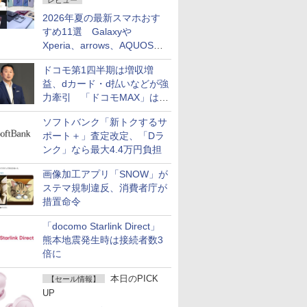
レビュー
2026年夏の最新スマホおす
すめ11選 Galaxyや
Xperia、arrows、AQUOSな
ど注目機種の特徴は
ドコモ第1四半期は増収増
益、dカード・d払いなどが強
力牽引 「ドコモMAX」は
400万契約突破
ソフトバンク「新トクするサ
ポート＋」査定改定、「Dラ
ンク」なら最大4.4万円負担
画像加工アプリ「SNOW」が
ステマ規制違反、消費者庁が
措置命令
「docomo Starlink Direct」
熊本地震発生時は接続者数3
倍に
本日のPICK
【セール情報】
UP