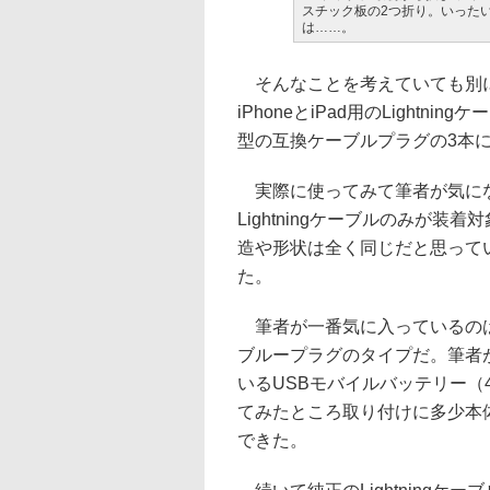
スチック板の2つ折り。いった
は……。
そんなことを考えていても別に
iPhoneとiPad用のLight
型の互換ケーブルプラグの3本
実際に使ってみて筆者が気にな
Lightningケーブルのみが
造や形状は全く同じだと思って
た。
筆者が一番気に入っているのは、
ブループラグのタイプだ。筆者がi
いるUSBモバイルバッテリー（4
てみたところ取り付けに多少本
できた。