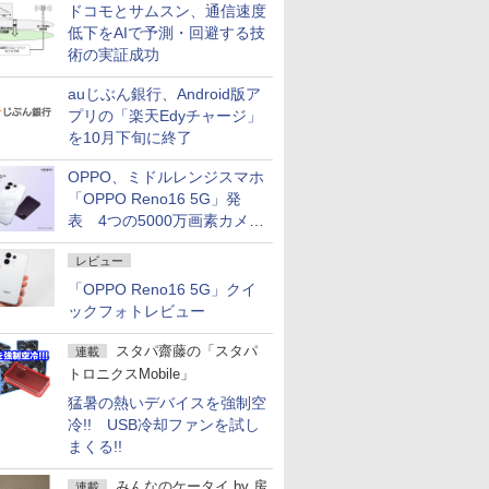
ドコモとサムスン、通信速度
低下をAIで予測・回避する技
術の実証成功
auじぶん銀行、Android版ア
プリの「楽天Edyチャージ」
を10月下旬に終了
OPPO、ミドルレンジスマホ
「OPPO Reno16 5G」発
表 4つの5000万画素カメラ
搭載の小型モデル
レビュー
「OPPO Reno16 5G」クイ
ックフォトレビュー
スタパ齋藤の「スタパ
連載
トロニクスMobile」
猛暑の熱いデバイスを強制空
冷!! USB冷却ファンを試し
まくる!!
みんなのケータイ
by
房
連載