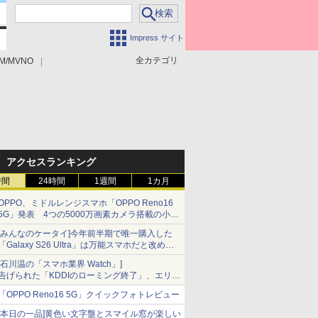
Impress サイト
全カテゴリ
M/MVNO
アクセスランキング
時間
24時間
1週間
1カ月
OPPO、ミドルレンジスマホ「OPPO Reno16
5G」発表 4つの5000万画素カメラ搭載の小型
モデル
[みんなのケータイ]今年前半期で唯一購入した
「Galaxy S26 Ultra」は万能スマホだと改めて
思う
[石川温の「スマホ業界 Watch」]
告げられた「KDDIのローミング終了」、エリア
マップの落とし穴と楽天モバイルの課題
「OPPO Reno16 5G」クイックフォトレビュー
[本日の一品]黄色い文字盤とスマイル窓が楽しい