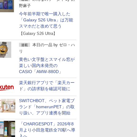
野麻子
今年前半期で唯一購入した
「Galaxy S26 Ultra」は万能
スマホだと改めて思う
【Galaxy S26 Ultra】
本日の一品
by
ゼロ・ハ
連載
リ
黄色い文字盤とスマイル窓が
楽しい国内未発売の
CASIO「AMW-880D」
楽天銀行アプリで「楽天カー
ド」の請求額を確認可能に
SWITCHBOT、ペット家電ブ
ランド「homerunPET」の取
り扱い、アプリ連携を開始
「CHARGESPOT」2026年8
月より小田急電鉄全70駅へ導
入へ