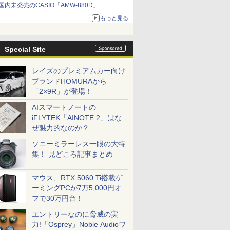
国内未発売のCASIO「AMW-880D」
もっと見る
Special Site
レイズのプレミアムカー向け
ブランドHOMURAから
「2×9R」が登場！
AIスマートノートの
iFLYTEK「AINOTE 2」はな
ぜ魅力的なのか？
ソニーミラーレス一眼の大特
集！ 見どころ記事まとめ
マウス、RTX 5060 Ti搭載ゲ
ーミングPCが7万5,000円オ
フで30万円台！
エントリーなのに脅威の実
力!「Osprey」Noble Audioワ