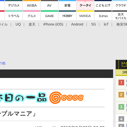
バイル
UQ
楽天
iPhone (iOS)
Android
5G
IoT
格安SI
アクセサリー
業界動向
法人向け
最新技術/その他
の他
1
ーブルマニア」