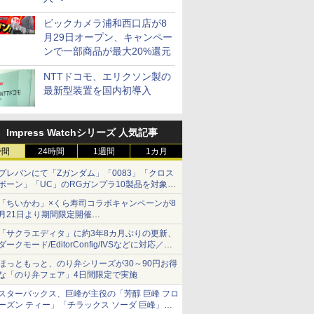
ビックカメラ浦和西口店が8
月29日オープン、キャンペー
ンで一部商品が最大20%還元
NTTドコモ、エリクソン製の
最新型装置を国内初導入
Impress Watchシリーズ 人気記事
時間
24時間
1週間
1カ月
プレバンにて「Zガンダム」「0083」「クロス
ボーン」「UC」のRGガンプラ10製品を対象に
した抽選販売が8月10日11時より実施！
「ちいかわ」×くら寿司コラボキャンペーンが8
月21日より期間限定開催
オリジナルの湯呑みや寿司皿が景品に登場！
「サクラエディタ」に約3年8カ月ぶりの更新、
ダークモード/EditorConfig/IVSなどに対応／複
数の脆弱性に対処したセキュリティアップデー
ほっともっと、のり弁シリーズが30～90円お得
ト
な「のり弁フェア」4日間限定で実施
スターバックス、巨峰が主役の「芳醇 巨峰 フロ
ーズン ティー」「チラックス ソーダ 巨峰」発