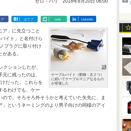
ゼロ・ハリ
2018年8月20日 06:00
ェア
はてブ
note
LinkedIn
ニア」に先立つこと
ルバイト」と名付けら
ーブルノプラグに取り付け
とがある。
レクションしたが、
手元に残ったのは、
ケーブルバイト（動物：左２つ）
に続いてケーブルマニアなるもの
だけだった。これらを
が登場した
するわけでも、ケー
いので、そろそろ外そうかと考えていた矢先に、ま
ア」というネーミングのより男子向けの同様のアイ