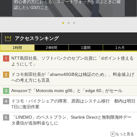
初心者の方におくる、スマートウォッチを選ぶときに確
認したい10のこと
●
●
●
アクセスランキング
1時間
24時間
1週間
1カ月
NTT島田社長、ソフトバンクのセブン出資に「dポイント使える
ようにして」
ドコモ前田社長が「ahamo40GB化は検証のため」、料金値上げ
への考え方にも言及
Amazonで「Motorola moto g06」と「edge 60」がセール
ドコモ・バイクシェアの障害、原因はシステム移行 都内は明日
7日に復旧作業
「LINEMO」のベストプラン、Starlink Directと無制限海外デー
タ通信が追加料金なしに
もっと見る