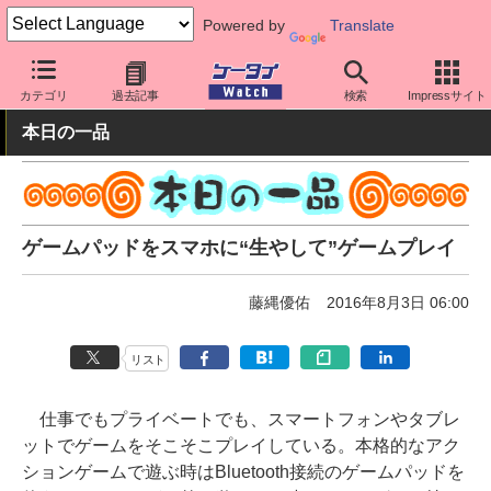
Powered by
Translate
ケータイ Watch
周辺機器/アクセサリー
その他
カテゴリ
過去記事
検索
Impressサイト
本日の一品
ゲームパッドをスマホに“生やして”ゲームプレイ
藤縄優佑
2016年8月3日 06:00
リスト
仕事でもプライベートでも、スマートフォンやタブレ
ットでゲームをそこそこプレイしている。本格的なアク
ションゲームで遊ぶ時はBluetooth接続のゲームパッドを