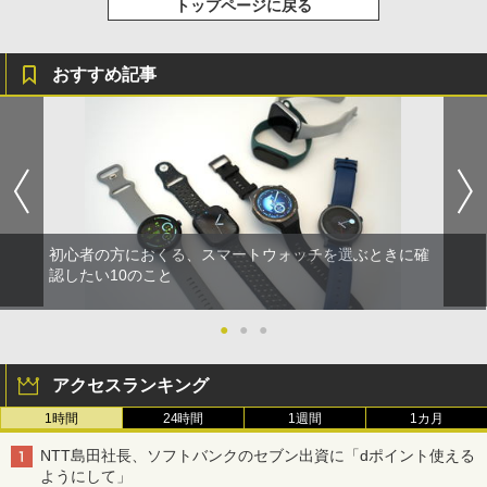
トップページに戻る
おすすめ記事
初心者の方におくる、スマートウォッチを選ぶときに確
認したい10のこと
●
●
●
アクセスランキング
1時間
24時間
1週間
1カ月
NTT島田社長、ソフトバンクのセブン出資に「dポイント使える
ようにして」