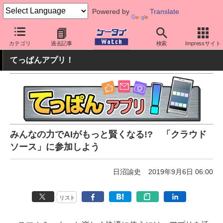
Powered by
Translate
ケータイ Watch
OS
Android
アプリ・サービス
カテゴリ
過去記事
検索
Impressサイト
てっぱんアプリ！
みんなの力でAIがもっと賢くなる!? 「クラウド
ソース」に参加しよう
日沼諭史
2019年9月6日 06:00
リスト