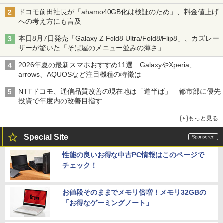
ドコモ前田社長が「ahamo40GB化は検証のため」、料金値上げ
への考え方にも言及
本日8月7日発売「Galaxy Z Fold8 Ultra/Fold8/Flip8」、カズレー
ザーが驚いた「そば屋のメニュー並みの薄さ」
2026年夏の最新スマホおすすめ11選 GalaxyやXperia、
arrows、AQUOSなど注目機種の特徴は
NTTドコモ、通信品質改善の現在地は「道半ば」 都市部に優先
投資で年度内の改善目指す
もっと見る
Special Site
性能の良いお得な中古PC情報はこのページで
チェック！
お値段そのままでメモリ倍増！メモリ32GBの
「お得なゲーミングノート」