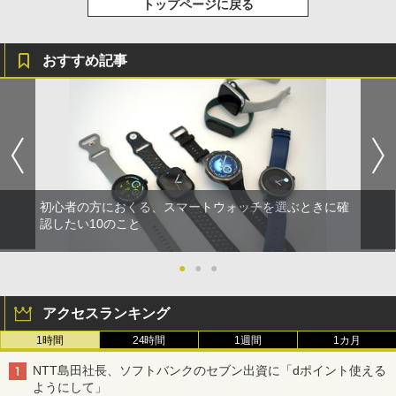
トップページに戻る
おすすめ記事
初心者の方におくる、スマートウォッチを選ぶときに確
認したい10のこと
●
●
●
アクセスランキング
1時間
24時間
1週間
1カ月
NTT島田社長、ソフトバンクのセブン出資に「dポイント使える
ようにして」