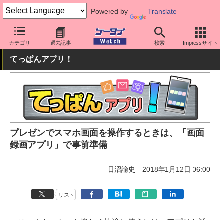
Powered by
Translate
ケータイ Watch
OS
Android
アプリ・サービス
カテゴリ
過去記事
検索
Impressサイト
てっぱんアプリ！
プレゼンでスマホ画面を操作するときは、「画面
録画アプリ」で事前準備
日沼諭史
2018年1月12日 06:00
リスト