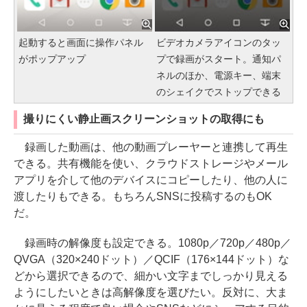
起動すると画面に操作パネル
ビデオカメラアイコンのタッ
がポップアップ
プで録画がスタート。通知パ
ネルのほか、電源キー、端末
のシェイクでストップできる
撮りにくい静止画スクリーンショットの取得にも
録画した動画は、他の動画プレーヤーと連携して再生
できる。共有機能を使い、クラウドストレージやメール
アプリを介して他のデバイスにコピーしたり、他の人に
渡したりもできる。もちろんSNSに投稿するのもOK
だ。
録画時の解像度も設定できる。1080p／720p／480p／
QVGA（320×240ドット）／QCIF（176×144ドット）な
どから選択できるので、細かい文字までしっかり見える
ようにしたいときは高解像度を選びたい。反対に、大ま