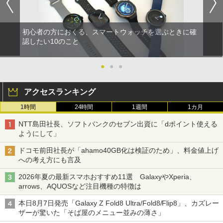
初心者の方におくる、スマートウォッチを選ぶときに確
認したい10のこと
●
●
●
アクセスランキング
1時間
24時間
1週間
1カ月
NTT島田社長、ソフトバンクのセブン出資に「dポイント使える
ようにして」
ドコモ前田社長が「ahamo40GB化は検証のため」、料金値上げ
への考え方にも言及
2026年夏の最新スマホおすすめ11選 GalaxyやXperia、
arrows、AQUOSなど注目機種の特徴は
本日8月7日発売「Galaxy Z Fold8 Ultra/Fold8/Flip8」、カズレー
ザーが驚いた「そば屋のメニュー並みの薄さ」