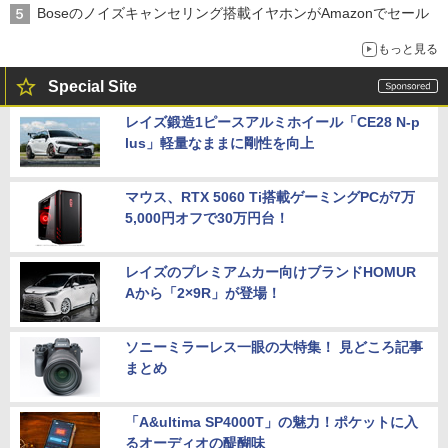
Boseのノイズキャンセリング搭載イヤホンがAmazonでセール
もっと見る
Special Site
レイズ鍛造1ピースアルミホイール「CE28 N-p
lus」軽量なままに剛性を向上
マウス、RTX 5060 Ti搭載ゲーミングPCが7万
5,000円オフで30万円台！
レイズのプレミアムカー向けブランドHOMUR
Aから「2×9R」が登場！
ソニーミラーレス一眼の大特集！ 見どころ記事
まとめ
「A&ultima SP4000T」の魅力！ポケットに入
るオーディオの醍醐味