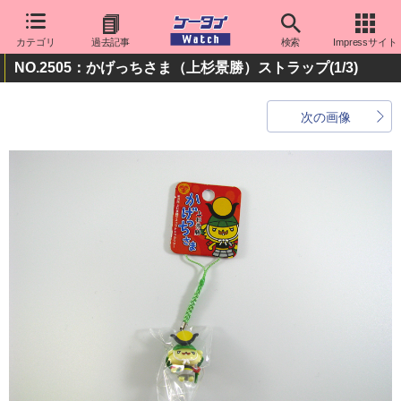
カテゴリ
過去記事
検索
Impressサイト
NO.2505：かげっちさま（上杉景勝）ストラップ
(1/3)
次の画像