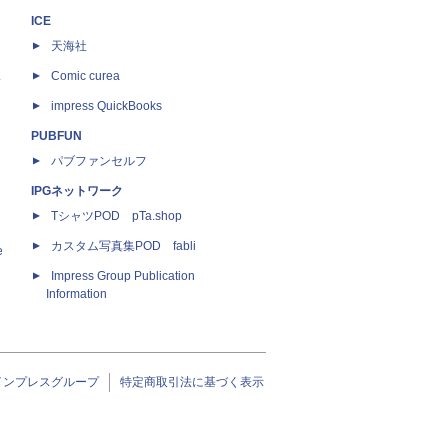
ICE
天海社
ス
Comic curea
impress QuickBooks
PUBFUN
パブファンセルフ
IPGネットワーク
TシャツPOD pTa.shop
カスタム写真集POD fabli
e
Impress Group Publication
Information
インプレスグループ
特定商取引法に基づく表示