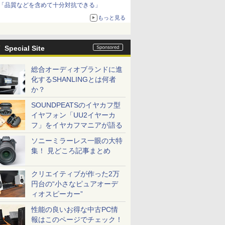
「品質などを含めて十分対抗できる」
もっと見る
Special Site
総合オーディオブランドに進
化するSHANLINGとは何者
か？
SOUNDPEATSのイヤカフ型
イヤフォン「UU2イヤーカ
フ」をイヤカフマニアが語る
ソニーミラーレス一眼の大特
集！ 見どころ記事まとめ
クリエイティブが作った2万
円台の“小さなピュアオーデ
ィオスピーカー”
性能の良いお得な中古PC情
報はこのページでチェック！