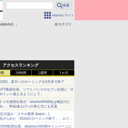
Impress サイト
全カテゴリ
M/MVNO
アクセスランキング
時間
24時間
1週間
1カ月
KDDI、楽天へのローミングを9月末で終了
NTT島田社長、ソフトバンクのセブン出資に「d
ポイント使えるようにして」
ドコモ前田社長が「ahamo40GB化は検証のた
め」、料金値上げへの考え方にも言及
[石川温の「スマホ業界 Watch」]
告げられた「KDDIのローミング終了」、エリア
マップの落とし穴と楽天モバイルの課題
KDDI松田社長、ahamoの40GBキャンペーンに