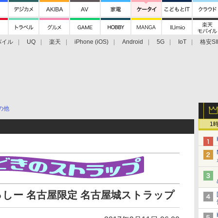
バイル
UQ
楽天
iPhone (iOS)
Android
5G
IoT
格安SI
アクセサリー
業界動向
法人向け
最新技術/その他
の他
1
なっしー 名古屋限定 名古屋城ストラップ