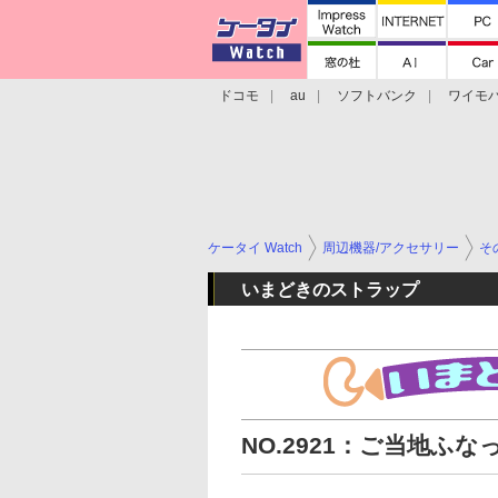
ドコモ
au
ソフトバンク
ワイモ
格安スマホ/SIMフリースマホ
周辺機器/
ケータイ Watch
周辺機器/アクセサリー
そ
いまどきのストラップ
NO.2921：ご当地ふ