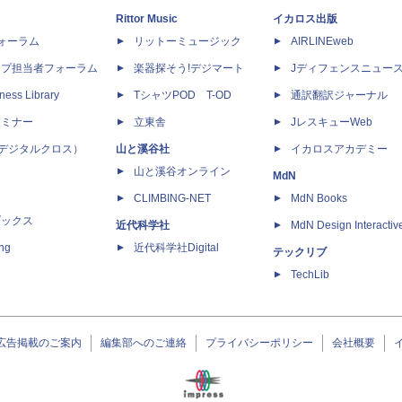
Rittor Music
イカロス出版
dフォーラム
リットーミュージック
AIRLINEweb
ップ担当者フォーラム
楽器探そう!デジマート
Jディフェンスニュー
ness Library
TシャツPOD T-OD
通訳翻訳ジャーナル
セミナー
立東舎
JレスキューWeb
 X（デジタルクロス）
山と溪谷社
イカロスアカデミー
山と溪谷オンライン
MdN
CLIMBING-NET
MdN Books
ブックス
近代科学社
MdN Design Interactiv
ing
近代科学社Digital
テックリブ
TechLib
広告掲載のご案内
編集部へのご連絡
プライバシーポリシー
会社概要