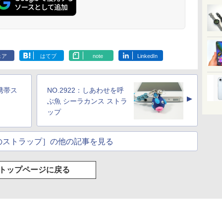
ェア
はてブ
note
LinkedIn
モ携帯ス
NO.2922：しあわせを呼
▲
ぶ魚 シーラカンス ストラ
ップ
のストラップ］の他の記事を見る
トップページに戻る