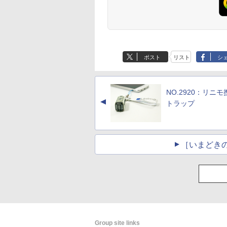
ポスト
リスト
シ
NO.2920：リニ
▲
トラップ
［いまどき
Group site links