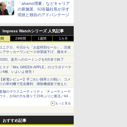
「ahamo増量」などキャリア
の新施策、IIJ谷脇社長が示す
現状と独自のアドバンテージ
Impress Watchシリーズ 人気記事
時間
24時間
1週間
1カ月
ユニクロ、今日から「お盆特別セール」。涼感
シアサッカーワンピース待望値下げ、撥水ギア
ショーツは1990円に
KDDI、楽天へのローミングを9月末で終了
ミスド「Mrs. GREEN APPLE」のコラボドーナ
ツ4種、いよいよ発売！
【家電レビュー】手ごわい雑草との戦い、コメ
リの草刈機で完全勝利 掃除機感覚で使えた
老舗のマウスユーティリティ「チューチューマ
ウス」がAIの力を借りて15年ぶりに復活／64bit
化、Windows 10/11、「Chrome」も走り回
もっと見る
る。復活記念で2026年末まで500円
おすすめ記事