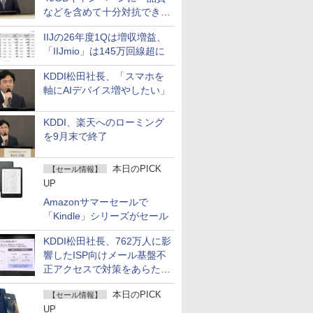
などを含めて十分対抗でき
る」
IIJの26年度1Qは増収増益、
「IIJmio」は145万回線超に
KDDI松田社長、「スマホを
軸にAIデバイス増やしたい」
KDDI、楽天へのローミング
を9月末で終了
本日のPICK
【セール情報】
UP
Amazonサマーセールで
「Kindle」シリーズがセール
KDDI松田社長、762万人に影
響したISP向けメール基盤不
正アクセスで対策をあらため
て説明
本日のPICK
【セール情報】
UP