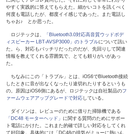
やすく実践的に答えてもらえた。細かいコトを訊くべく
何度も電話したが、都度イイ感じであった。また電話し
ちゃお♪ とか思った。
ロジテックは、
「Bluetooth3.0対応高音質ウッドボデ
ィスピーカー LBT-AVSP3000」のトラブル
について訊い
た。ら、対応もバッチリだったのだが、先回りして関連
情報を教えてくれる雰囲気で、とても頼りがいがあっ
た。
ちなみにこの「トラブル」とは、iOS6でBluetooth接続
したときに音が出なくなったり途切れたりするというも
の。原因はiOS6側にあるが、ロジテックは自社製品の
フ
ァームウェアアップグレードで対応
している。
ダイソンは、レビューのために借りた掃除機である
「DC48 モーターヘッド」
に関する質問のためにサポー
ト電話にかけた。これまた的確で詳しい対応をしてくれ
て好印象。具体的には「DC48の排気がミョーに熱いん