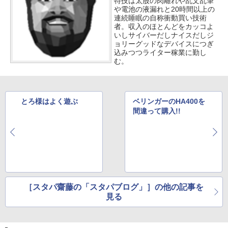
特技は太股の肉離れや乱文乱筆
や電池の液漏れと20時間以上の
連続睡眠の自称衝動買い技術
者。収入のほとんどをカッコよ
いしサイバーだしナイスだしジ
ョリーグッドなデバイスにつぎ
込みつつライター稼業に勤し
む。
とろ様はよく遊ぶ
ベリンガーのHA400を
間違って購入!!
［スタパ齋藤の「スタパブログ」］の他の記事を
見る