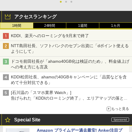
●
●
●
アクセスランキング
1時間
24時間
1週間
1カ月
KDDI、楽天へのローミングを9月末で終了
NTT島田社長、ソフトバンクのセブン出資に「dポイント使える
ようにして」
ドコモ前田社長が「ahamo40GB化は検証のため」、料金値上げ
への考え方にも言及
KDDI松田社長、ahamoの40GBキャンペーンに「品質などを含
めて十分対抗できる」
[石川温の「スマホ業界 Watch」]
告げられた「KDDIのローミング終了」、エリアマップの落とし
穴と楽天モバイルの課題
もっと見る
Special Site
Amazon プライムデー過去最安! Anker注目プ