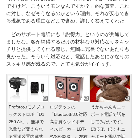
ですけど、こういうモンなんですか？」的な質問。これ
に対し、なぜそうなるのかという理由、それが安心でき
る現象である理由などまで含め、詳しく答えてくれた。
どのサポート電話にも「説得力」というのが共通して
ましたな。客が納得するだけの材料なり対応なりをキッ
チリと提供してくれる感じ。無闇に冗長でないあたりも
良かった。そういう対応だと、電話したあとにかなりの
スッキリ感が残るので、とても気分がイイっす。
Profotoのモノブロ
ロジテックの
うかちゃんもニャ
ックストロボ「D1
「Bluetooth3.0対応
ポート電話で話を
250 Air」。無線で
高音質ウッドボデ
してみたいです。
光量など変えられ
ィスピーカー LBT-
ぼぼぼ、ぼくもニ
る電源装置内蔵式
AVSP3000」。左右
ャポート電話で話