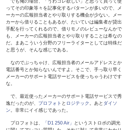
でも俺の場合、「うわコレ欲しい」と思って買って使
ってその印象等々を記事化するパターンが多いので、メ
ーカーの広報担当者とやり取りする機会が少ない。メー
カーから借りることもあるが、たいていは編集者が貸出
手配を行ってくれるので、借りモノのレビューなんかで
も、メーカーの広報担当者とやり取りすることは希なの
だ。まあこういう分野のフリーライターとしては特殊だ
と思うが、そんな感じである。
なのでぶっちゃけ、広報担当者のメールアドレスとか
電話番号とか知らないんですよ。そこで、手っ取り早く
メーカーのサポート電話サービスを使っちゃうわけです
な。
で、最近使ったメーカーのサポート電話サービスで秀
逸だったのが、
プロフォト
と
ロジテック
。あと
ダイソ
ン
。非常にイイ感じであった。
プロフォトは、
「D1 250 Air」
というストロボの調光
に関してアレコレ質問した。それに対して非常にわかり