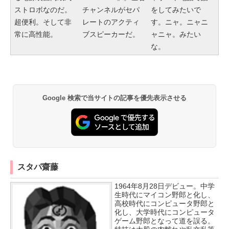
ストロボなのだ。
チャンネルがセパ
をしてみたいで
超便利。そして非
レートのアクティ
す。ニャ。ニャニ
常に高性能。
ブスピーカーだ。
ャニャ。みたい
な。
Google 検索で当サイトの記事を優先表示させる
スタパ齋藤
1964年8月28日デビュー。中学
生時代にマイコン野郎と化し、
高校時代にコンピュータ野郎と
化し、大学時代にコンピュータ
ゲーム野郎となって道を誤る。