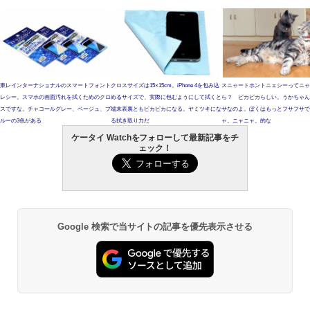
東レインターナショナルのスマートフォント
クロスサイズは15×15cm。iPhone 4を包み込
スニャートホントニェシーってニャ
レシー。スマホの画面汚れを拭くためのクロ
めるサイズで、実際に包むようにして拭くと
ら？ ピカピカらしい。うかちゃん
スですな。チャコールグレー、ベージュ、ブ
端末表裏ともピカピカになる。ヤミツキにな
サなのよ。ぼくはもっとフサフサで
ルーの3色がある
る拭き取り力だ
ャ。ニャニャ。的な
ケータイ Watchをフォローして最新記事をチ
ェック！
Google 検索で当サイトの記事を優先表示させる