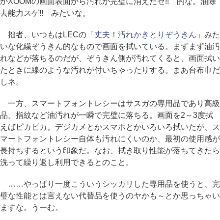
かXOOMの画面表面から汚れが完璧に消えたゼ!! 的な。油除
去能力スゲ!! みたいな。
拙者、いつもはLECの「
丈夫！汚れかきとりぞうきん
」みた
いな化繊ぞうきん的なもので画面を拭いている。まずまず油汚
れなどが落ちるのだが、ぞうきん側が汚れてくると、画面拭い
たときに線のような汚れが付いちゃったりする。まあ台布巾だ
しネ。
一方、スマートフォントレシーはサスガの専用品であり高級
品。指紋など油汚れが一瞬で完璧に落ちる。画面を2～3度拭
えばピカピカ。デジカメとかスマホとかいろいろ拭いたが、ス
マートフォントレシー自体も汚れにくいのか、最初の使用感が
長持ちするという印象だ。なお、拭き取り性能が落ちてきたら
洗って繰り返し利用できるとのこと。
……やっぱり一度こういうシッカリした専用品を使うと、完
璧な性能とは言えない代替品を使うのヤかも～とか思っちゃい
ますな。うーむ。