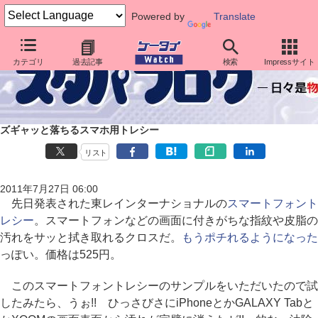
Powered by
Translate
カテゴリ
過去記事
検索
Impressサイト
ズギャッと落ちるスマホ用トレシー
リスト
2011年7月27日 06:00
先日発表された東レインターナショナルの
スマートフォント
レシー
。スマートフォンなどの画面に付きがちな指紋や皮脂の
汚れをサッと拭き取れるクロスだ。
もうポチれるようになった
っぽい。価格は525円。
このスマートフォントレシーのサンプルをいただいたので試
したみたら、うぉ!! ひっさびさにiPhoneとかGALAXY Tabと