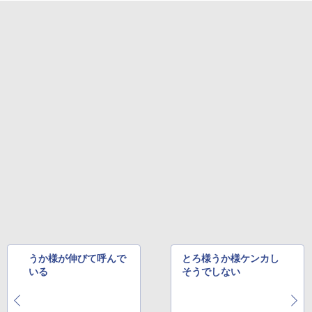
うか様が伸びて呼んで
とろ様うか様ケンカし
いる
そうでしない