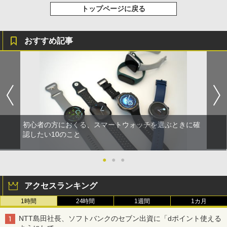
トップページに戻る
おすすめ記事
初心者の方におくる、スマートウォッチを選ぶときに確
認したい10のこと
●
●
●
アクセスランキング
1時間
24時間
1週間
1カ月
NTT島田社長、ソフトバンクのセブン出資に「dポイント使える