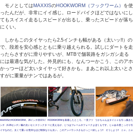
モノとしては
MAXXIS
の
HOOKWORM（フックワーム）
を使
ったんだが、非常にイイ感じ。ロードバイクほどではないにし
てもスイスイ走るしスピードが出るし、乗ったスピードが落ち
にくい。
しかもこのタイヤったら2.5インチも幅がある（太いッ!!）の
で、段差を安心感とともに乗り越えられる。試しにダートを走
ったらさすがに滑りやすいが、MTBで舗装路をガシガシ走る
には最適な気がした。外見的にも、なんつーかこう、このアホ
かっつーほど太いタイヤって好きかも。まあこれ以上太いとさ
すがに重量がナンではあるが。
MAXXISのHOOKWORM。26インチ径/2.5イ
HOOKWORMを装着したところ。一見フツ
うかちゃんはタイニャを引っ掻きた
ンチ（6.35センチ）幅の太いセミスリックタ
ーに見えるが、じつはフレームやフォークよ
ぼくもです。じゃあ今度こっそり引
イヤなのだ。太くて重いが意外なほど軽快な
りも太い。このアンバランスさもけっこー好
しょう!! そうしよう!! ニャ。ニ