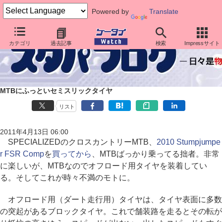
Powered by
Translate
カテゴリ
過去記事
検索
Impressサイト
MTBにふっといセミスリックタイヤ
リスト
2011年4月13日 06:00
SPECIALIZEDのクロスカントリーMTB、
2010 Stumpjumpe
r FSR Comp
を
買ってから
、MTBばっかり乗ってる拙者。非常
に楽しいが、MTBなのでオフロード用タイヤを装着してい
る。そしてこれが時々不満のモトに。
オフロード用（ダート走行用）タイヤは、タイヤ表面に多数
の突起があるブロックタイヤ。これで舗装路を走るとその転が