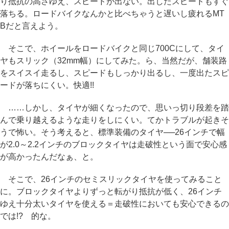
り抵抗の高さゆえ、スピードが出ない。出したスピードもすぐ
落ちる。ロードバイクなんかと比べちゃうと遅いし疲れるMT
Bだと言えよう。
そこで、ホイールをロードバイクと同じ700Cにして、タイ
ヤもスリック（32mm幅）にしてみた。ら、当然だが、舗装路
をスイスイ走るし、スピードもしっかり出るし、一度出たスピ
ードが落ちにくい。快適!!
……しかし、タイヤが細くなったので、思いっ切り段差を踏
んで乗り越えるような走りをしにくい。てかトラブルが起きそ
うで怖い。そう考えると、標準装備のタイヤ──26インチで幅
が2.0～2.2インチのブロックタイヤは走破性という面で安心感
が高かったんだなぁ、と。
そこで、26インチのセミスリックタイヤを使ってみること
に。ブロックタイヤよりずっと転がり抵抗が低く、26インチ
ゆえ十分太いタイヤを使える＝走破性においても安心できるの
では!? 的な。