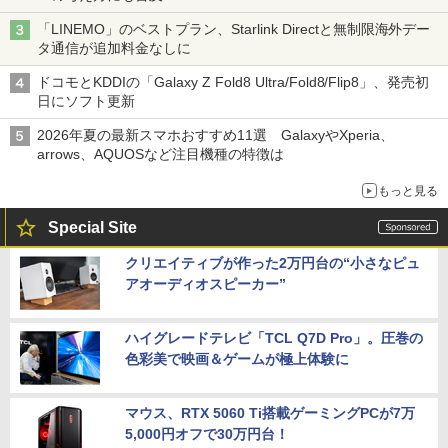
「LINEMO」のベストプラン、Starlink Directと無制限海外デー
タ通信が追加料金なしに
ドコモとKDDIの「Galaxy Z Fold8 Ultra/Fold8/Flip8」、発売初
日にソフト更新
2026年夏の最新スマホおすすめ11選 GalaxyやXperia、
arrows、AQUOSなど注目機種の特徴は
もっと見る
Special Site
クリエイティブが作った2万円台の“小さなピュ
アオーディオスピーカー”
ハイグレードテレビ「TCL Q7D Pro」。圧巻の
色彩美で映画＆ゲームが極上体験に
マウス、RTX 5060 Ti搭載ゲーミングPCが7万
5,000円オフで30万円台！