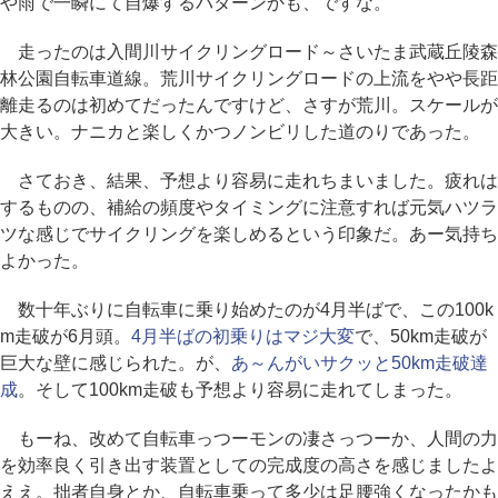
や雨で一瞬にて自爆するパターンかも、ですな。
走ったのは入間川サイクリングロード～さいたま武蔵丘陵森
林公園自転車道線。荒川サイクリングロードの上流をやや長距
離走るのは初めてだったんですけど、さすが荒川。スケールが
大きい。ナニカと楽しくかつノンビリした道のりであった。
さておき、結果、予想より容易に走れちまいました。疲れは
するものの、補給の頻度やタイミングに注意すれば元気ハツラ
ツな感じでサイクリングを楽しめるという印象だ。あー気持ち
よかった。
数十年ぶりに自転車に乗り始めたのが4月半ばで、この100k
m走破が6月頭。
4月半ばの初乗りはマジ大変
で、50km走破が
巨大な壁に感じられた。が、
あ～んがいサクッと50km走破達
成
。そして100km走破も予想より容易に走れてしまった。
もーね、改めて自転車っつーモンの凄さっつーか、人間の力
を効率良く引き出す装置としての完成度の高さを感じましたよ
ええ。拙者自身とか、自転車乗って多少は足腰強くなったかも