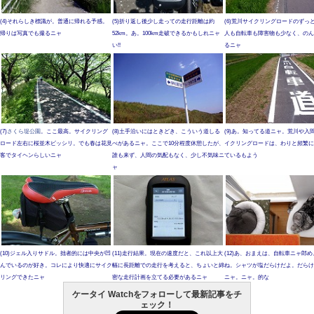
(4)それらしき標識が。普通に帰れる予感。
(5)折り返し後少し走っての走行距離は約
(6)荒川サイクリングロードのずっ
帰りは写真でも撮るニャ
52km。あ。100km走破できるかもしれニャ
人も自転車も障害物も少なく、のん
い!!
るニャ
(7)
さくら堤公園
。ここ最高。サイクリング
(8)土手沿いにはときどき、こういう道しる
(9)あ。知ってる道ニャ。荒川や入
ロード左右に桜並木ビッシリ。でも春は花見
べがあるニャ。ここで10分程度休憩したが、
イクリングロードは、わりと頻繁に
客でタイヘンらしいニャ
誰も来ず、人間の気配もなく、少し不気味ニ
ているもよう
ャ
(10)ジェル入りサドル。拙者的には中央が凹
(11)走行結果。現在の速度だと、これ以上大
(12)あ、おまえは、自転車ニャ郎
んでいるのが好き。コレにより快適にサイク
幅に長距離での走行を考えると、ちょいと綿
ね。シャツが塩だらけだよ。だらけ
リングできたニャ
密な走行計画を立てる必要があるニャ
ニャ。ニャ。的な
ケータイ Watchをフォローして最新記事をチ
ェック！