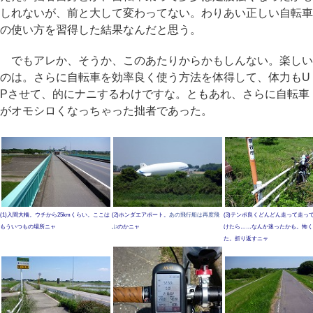
しれないが、前と大して変わってない。わりあい正しい自転車
の使い方を習得した結果なんだと思う。
でもアレか、そうか、このあたりからかもしんない。楽しい
のは。さらに自転車を効率良く使う方法を体得して、体力もU
Pさせて、的にナニするわけですな。ともあれ、さらに自転車
がオモシロくなっちゃった拙者であった。
(1)入間大橋。ウチから25kmくらい。ここは
(2)ホンダエアポート。
あの飛行船は再度飛
(3)テンポ良くどんどん走って走っ
もういつもの場所ニャ
ぶ
のかニャ
けたら……なんか迷ったかも。怖く
た。折り返すニャ