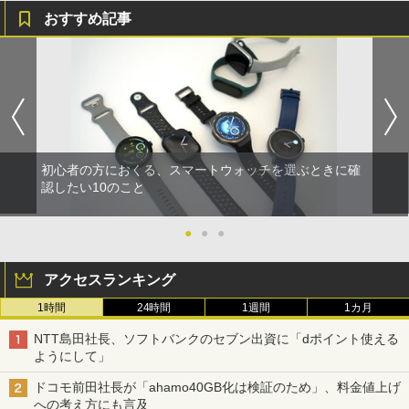
おすすめ記事
初心者の方におくる、スマートウォッチを選ぶときに確
認したい10のこと
●
●
●
アクセスランキング
1時間
24時間
1週間
1カ月
NTT島田社長、ソフトバンクのセブン出資に「dポイント使える
ようにして」
ドコモ前田社長が「ahamo40GB化は検証のため」、料金値上げ
への考え方にも言及