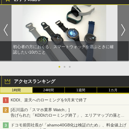
初心者の方におくる、スマートウォッチを選ぶときに確
認したい10のこと
●
●
●
アクセスランキング
1時間
24時間
1週間
1カ月
KDDI、楽天へのローミングを9月末で終了
[石川温の「スマホ業界 Watch」]
告げられた「KDDIのローミング終了」、エリアマップの落とし
穴と楽天モバイルの課題
ドコモ前田社長が「ahamo40GB化は検証のため」、料金値上げ