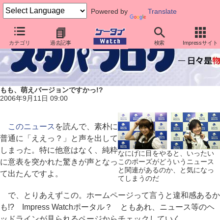
Powered by
Translate
カテゴリ
過去記事
検索
Impressサイト
もも、萌えバージョンですかっ!?
2006年9月11日 09:00
このニュース
を読んで、素朴に
普通に「ええっ？」と声を出して
しまった。特に他意はなく、純粋
なにげに目をやると、いったい
に意表を突かれた驚きが声となっ
このポーズがどういうニュース
と関連があるのか、と気になっ
て出たんですよ。
てしまうのだ
で、とりあえずこの。ホームページって言うと違和感あるか
も!? Impress Watchポータル？ ともあれ、ニュース等のヘ
ッドラインが見られるページからチェックしていく。