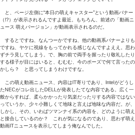
と、ページ左側に“本日の萌えキャスター”という動画バナー
（!?）が表示されるんですよ最近。もちろん、前述の「動画ニ
ュース 萌えバージョン」が動画表示されるのだ。
するとですね、なんつーかですね、他の動画系バナーよりも
ですね、ヤケに視線をもってかれる感じなんですよええ。思わ
ずチラ見してしまう。で、胸の前で両手を握ったり敬礼したり
する様子が目にはいると、むむむ、今のポーズで何て言ったの
かしら？ と思ってしまうわけですな。
この萌え動画ニュース、内容はIT寄りであり、Intelがどうし
たNECがコレ出したDELLが発表したてな内容である。広く一
般からすれば、柔らかかったり気楽だったりする内容ではない
っていうか、少々小難しくて地味と言えば地味な内容だ。が、
しかし、その、いわばツマンナイ系の内容を、どのように萌え
と接合しているのか？ これが気になるのであり、思わず萌え
動画ITニュースを表示してしまう俺なんでした。