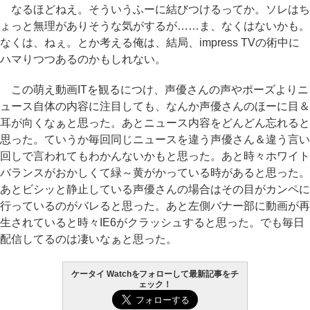
なるほどねえ。そういうふーに結びつけるってか。ソレはち
ょっと無理がありそうな気がするが……ま、なくはないかも。
なくは、ねぇ。とか考える俺は、結局、impress TVの術中に
ハマりつつあるのかもしれない。
この萌え動画ITを観るにつけ、声優さんの声やポーズよりニ
ュース自体の内容に注目しても、なんか声優さんのほーに目＆
耳が向くなぁと思った。あとニュース内容をどんどん忘れると
思った。ていうか毎回同じニュースを違う声優さん＆違う言い
回しで言われてもわかんないかもと思った。あと時々ホワイト
バランスがおかしくて緑～黄がかっている時があると思った。
あとビシッと静止している声優さんの場合はその目がカンペに
行っているのがバレると思った。あと左側バナー部に動画が再
生されていると時々IE6がクラッシュすると思った。でも毎日
配信してるのは凄いなぁと思った。
ケータイ Watchをフォローして最新記事をチ
ェック！