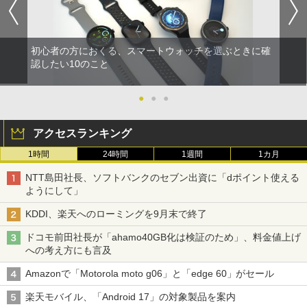
初心者の方におくる、スマートウォッチを選ぶときに確
認したい10のこと
●
●
●
アクセスランキング
1時間
24時間
1週間
1カ月
NTT島田社長、ソフトバンクのセブン出資に「dポイント使える
ようにして」
KDDI、楽天へのローミングを9月末で終了
ドコモ前田社長が「ahamo40GB化は検証のため」、料金値上げ
への考え方にも言及
Amazonで「Motorola moto g06」と「edge 60」がセール
楽天モバイル、「Android 17」の対象製品を案内