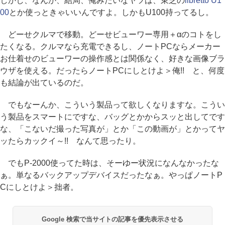
しかし、なんか、結局、俺みたいなヤツは、東芝の
libretto U1
00
とか使っときゃいいんですよ。しかもU100持ってるし。
どーせクルマで移動。どーせビューワー専用＋αのコトをし
たくなる。クルマなら充電できるし、ノートPCならメーカー
お仕着せのビューワーの操作感とは関係なく、好きな画像ブラ
ウザを使える。だったらノートPCにしとけよ＞俺!! と、何度
も結論が出ているのだ。
でもなーんか、こういう製品って欲しくなりますな。こうい
う製品をスマートにですな、バッグとかからスッと出してです
な、「こないだ撮った写真が」とか「この動画が」とかってヤ
ッたらカックイ～!! なんて思ったり。
でもP-2000使ってた時は、そーゆー状況になんなかったな
ぁ。単なるバックアップデバイスだったなぁ。やっぱノートP
Cにしとけよ＞拙者。
Google 検索で当サイトの記事を優先表示させる