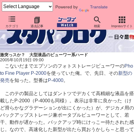
Powered by
Translate
カテゴリ
過去記事
検索
Impressサイト
激突っスか？ 大型液晶のビューワー系ハード
2005年10月19日 09:00
こないだまでエプソンのフォトストレージビューワーの
Pho
to Fine Player P-2000
を使っていた俺。で、先日、その
新型の
発売
を知った。型番は
P-4000
。
このテの製品としてはダントツでデカくて高精細な液晶を搭
載したP-2000（P-4000も同様）。表示は非常に良かった（け
ど滑らかなグラデーションが出にくかった）が、デジカメ用の
バックアップストレージ兼ポータブルビューワーとして、若
干、動作が遅かった。バックアップ時にけっこー待たされた感
じ。なので、高速化した新型が出たら買おうかしら～と思って