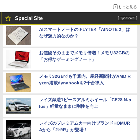
もっと見る
Special Site
AIスマートノートのiFLYTEK「AINOTE 2」は
なぜ魅力的なのか？
お値段そのままでメモリ倍増！メモリ32GBの
「お得なゲーミングノート」
メモリ32GBでも予算内。産経新聞社がAMD R
yzen搭載dynabookを2千台導入
レイズ鍛造1ピースアルミホイール「CE28 N-p
lus」軽量なままに剛性を向上
レイズのプレミアムカー向けブランドHOMUR
Aから「2×9R」が登場！