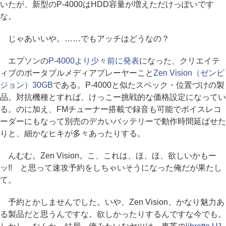
いたが、新型のP-4000はHDD容量が増えただけっぽいです
な。
じゃあいいや。……でもアッチはどうなの？
エプソンの
P-4000より少々前に発表
になった、クリエイテ
ィブのポータブルメディアプレーヤーこと
Zen Vision（ゼンビ
ジョン）30GB
である。P-4000と似たスペック・位置づけの製
品。対抗機種とすれば、けっこー挑戦的な価格設定になってい
る。のに加え、FMチューナー搭載で録音も可能でボイスレコ
ーダーにもなって別売のデカいバッテリーで動作時間延ばせた
りと、細かなヒキが多々あったりする。
んむむ。Zen Vision。こ、これは、ほ、ほ、欲しいかもー
ッ!! と思って速攻予約をしちゃいそうになった俺だが果たし
て。
予約とかしませんでした。いや、Zen Vision、かなり魅力あ
る製品だと思うんですな。欲しかったりするんですな今でも。