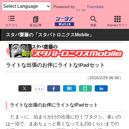
Powered by
Translate
ケータイ Watch
OS
iPhone (iOS)
iPad
カテゴリ
過去記事
検索
Impressサイト
スタパ齋藤の「スタパトロニクスMobile」
ライトな出張のお伴にライトなiPadセット
（2016/2/29 06:00）
リスト
ライトな出張のお伴にライトなiPadセット
たま～に、泊まりがけの出張に行くワタクシ。多いの
は一泊で、まあちょっと長くなっても2泊くらいまでの