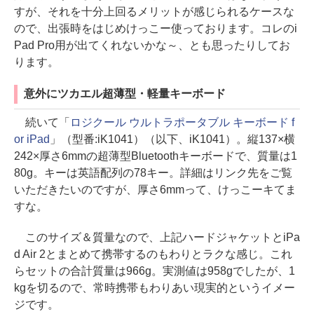
すが、それを十分上回るメリットが感じられるケースな
ので、出張時をはじめけっこー使っております。コレのi
Pad Pro用が出てくれないかな～、とも思ったりしてお
ります。
意外にツカエル超薄型・軽量キーボード
続いて「
ロジクール ウルトラポータブル キーボード f
or iPad
」（型番:iK1041）（以下、iK1041）。縦137×横
242×厚さ6mmの超薄型Bluetoothキーボードで、質量は1
80g。キーは英語配列の78キー。詳細はリンク先をご覧
いただきたいのですが、厚さ6mmって、けっこーキてま
すな。
このサイズ＆質量なので、上記ハードジャケットとiPa
d Air 2とまとめて携帯するのもわりとラクな感じ。これ
らセットの合計質量は966g。実測値は958gでしたが、1
kgを切るので、常時携帯もわりあい現実的というイメー
ジです。