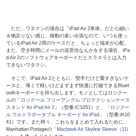
ただ、ワタクシの場合は「iPad Air 2単体」だと心細い
＆物足りない感じ。移動の多い出張なので、いつも使っ
ているiPad Air 2用のケースだと、ちょっと端末が心配。
また、空き時間にメールの送受信なんかをする場合、iPa
d Air 2のソフトウェアキーボードだとスラスラとは入力
できないワタクシ。
そこで、iPad Air 2とともに、堅牢だけど重すぎないケ
ースと、薄くて軽いけどまずまず快適に打鍵できるBluet
oothキーボードを持ち出します。モノとしてはロジクー
ルの「
ロジクール フリーアングル プロテクションケース
スタンド for iPad Air 2
」（型番:iC1051）と、「
ロジクー
ル ウルトラポータブル キーボード for iPad
」（型番:iK10
41）です。また時々、これらをまとめて入れるために、
Manhattan Portageの「
Macbook Air Skyline Sleeve（11i