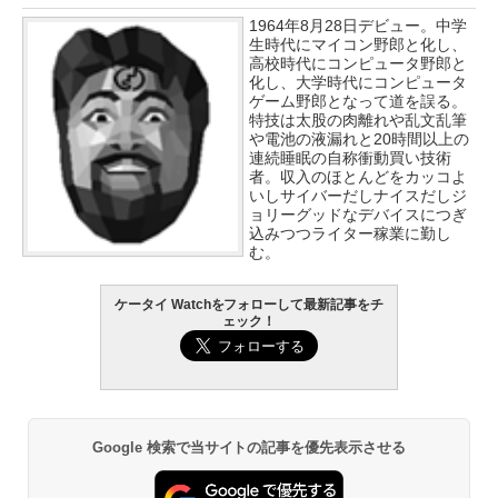
1964年8月28日デビュー。中学
生時代にマイコン野郎と化し、
高校時代にコンピュータ野郎と
化し、大学時代にコンピュータ
ゲーム野郎となって道を誤る。
特技は太股の肉離れや乱文乱筆
や電池の液漏れと20時間以上の
連続睡眠の自称衝動買い技術
者。収入のほとんどをカッコよ
いしサイバーだしナイスだしジ
ョリーグッドなデバイスにつぎ
込みつつライター稼業に勤し
む。
ケータイ Watchをフォローして最新記事をチ
ェック！
Google 検索で当サイトの記事を優先表示させる