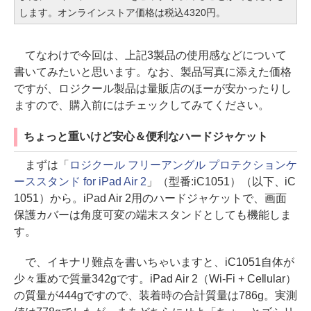
します。オンラインストア価格は税込4320円。
てなわけで今回は、上記3製品の使用感などについて
書いてみたいと思います。なお、製品写真に添えた価格
ですが、ロジクール製品は量販店のほーが安かったりし
ますので、購入前にはチェックしてみてください。
ちょっと重いけど安心＆便利なハードジャケット
まずは「
ロジクール フリーアングル プロテクションケ
ーススタンド for iPad Air 2
」（型番:iC1051）（以下、iC
1051）から。iPad Air 2用のハードジャケットで、画面
保護カバーは角度可変の端末スタンドとしても機能しま
す。
で、イキナリ難点を書いちゃいますと、iC1051自体が
少々重めで質量342gです。iPad Air 2（Wi-Fi + Cellular）
の質量が444gですので、装着時の合計質量は786g。実測