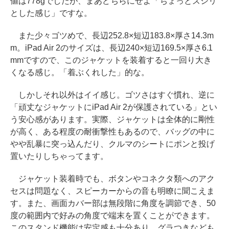
値は778gでしたが、まあどちらにせよ「ちょっとズシリ
とした感じ」ですな。
また少々ゴツめで、長辺252.8×短辺183.8×厚さ14.3m
m。iPad Air 2のサイズは、長辺240×短辺169.5×厚さ6.1
mmですので、このジャケットを装着すると一回り大き
くなる感じ。「着ぶくれした」的な。
しかしそれ以外はイイ感じ。ゴツさはすぐ慣れ、逆に
「頑丈なジャケットにiPad Air 2が保護されている」とい
う安心感があります。実際、ジャケットは全体的に剛性
が高く、ある程度の耐衝撃性もあるので、バッグの中に
やや乱暴に突っ込んだり、クルマのシートにポンと投げ
置いたりしちゃってます。
ジャケット装着時でも、ボタンやコネクタ類へのアク
セスは問題なく、スピーカーからの音も明瞭に聞こえま
す。また、画面カバー部は無段階に角度を調節でき、50
度の範囲内で好みの角度で端末を置くことができます。
このスタンド機能は安定感も十分あり、グラつきなども