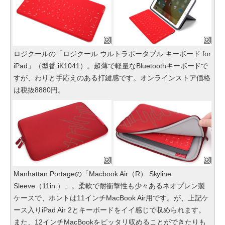
ロジクールの「ロジクール ウルトラポータブル キーボード for
iPad」（型番:iK1041）。超薄で軽量なBluetoothキーボードで
すが、わりと手応えのある打鍵感です。オンラインストア価格
は税抜8880円。
Manhattan Portageの「Macbook Air（R） Skyline
Sleeve（11in.）」。柔軟で耐衝撃性も少々あるネオプレン製
ケースで、ホントは11インチMacBook Air用です。が、上記ケ
ース入りiPad Air 2とキーボードをイイ感じで収められます。
また、12インチMacBookをピッタリ収めることができたりも