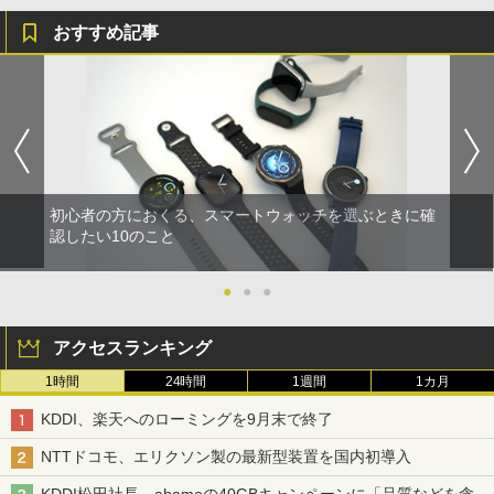
おすすめ記事
初心者の方におくる、スマートウォッチを選ぶときに確
認したい10のこと
●
●
●
アクセスランキング
1時間
24時間
1週間
1カ月
KDDI、楽天へのローミングを9月末で終了
NTTドコモ、エリクソン製の最新型装置を国内初導入
KDDI松田社長、ahamoの40GBキャンペーンに「品質などを含