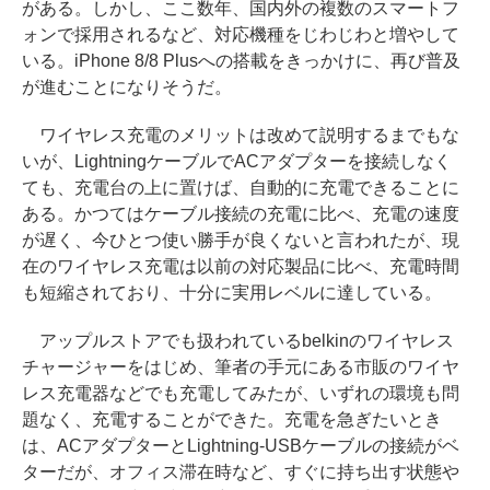
がある。しかし、ここ数年、国内外の複数のスマートフ
ォンで採用されるなど、対応機種をじわじわと増やして
いる。iPhone 8/8 Plusへの搭載をきっかけに、再び普及
が進むことになりそうだ。
ワイヤレス充電のメリットは改めて説明するまでもな
いが、LightningケーブルでACアダプターを接続しなく
ても、充電台の上に置けば、自動的に充電できることに
ある。かつてはケーブル接続の充電に比べ、充電の速度
が遅く、今ひとつ使い勝手が良くないと言われたが、現
在のワイヤレス充電は以前の対応製品に比べ、充電時間
も短縮されており、十分に実用レベルに達している。
アップルストアでも扱われているbelkinのワイヤレス
チャージャーをはじめ、筆者の手元にある市販のワイヤ
レス充電器などでも充電してみたが、いずれの環境も問
題なく、充電することができた。充電を急ぎたいとき
は、ACアダプターとLightning-USBケーブルの接続がベ
ターだが、オフィス滞在時など、すぐに持ち出す状態や