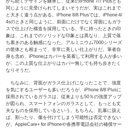
から続くデザインを継承し、従来のiPhone 7/7 Plusとも
同じように見受けられてしまいそうだが、実はこれまで
と大きく違う点がある。iPhone 8/8 Plusでは、iPhone 4/
4sのときと同じように、前面にだけでなく背面にもガラ
スで仕上げた構造を採用している。手に持ったときの印
象は、これまでのソリッドな印象とは異なり、上質で落
ち着きのある触感になった。アルミニウム7000シリーズ
の筐体とも相まって、非常に美しい仕上がりだ。筆者自
身も含め、iPhoneはカバーを装着して利用する人が多い
が、この上質な仕上がりはカバー無しでも持ち歩きたく
なりそうだ。
ちなみに、背面がガラス仕上げになったことで、強度
を気にするユーザーも多いだろうが、iPhone 8/8 Plusに
採用されているガラスは、従来よりも50％の強度アップ
が図られ、スマートフォンのガラスとして、もっとも丈
夫なものを採用しているという。もちろん、乱暴に扱え
ば、割ったり、傷を付けてしまう可能性は否定できない
が、AppleCare+ for iPhoneや各携帯電話会社の補償サー