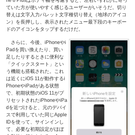
ne 8 Plusはボディ幅を考慮すると、左右いずれかに寄っ
ていた方が使いやすく感じるユーザーがいそうだ。切り
替えは文字入力パレット文字種切り替え（地球のアイコ
ン）を長押しし、表示されたメニュー最下段のキーボー
ドのアイコンをタップするだけだ。
さらに、今後、iPhoneやi
Padを買い換えたり、買い
足したりするときに便利な
「クイックスタート」とい
う機能も搭載された。これ
は近くにiOS 11が動作するi
PhoneやiPadがある状態
で、初期状態のiOS 11がプ
リセットされたiPhoneやiPa
dを近づけると、元のデバイ
スで利用していた同じApple
IDを使って、サインインし
て、必要な初期設定がほぼ