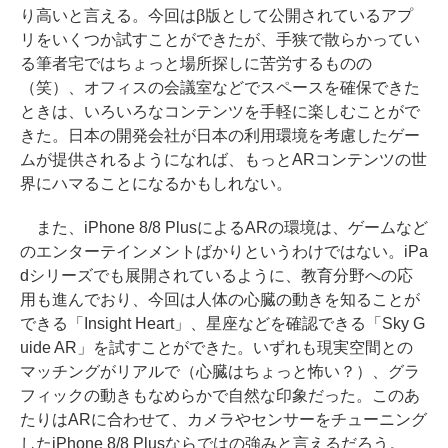
り高いと言える。今回はβ版として公開されているアプ
リをいくつか試すことができたが、手狭で散らかってい
る筆者宅ではちょっと場所探しに苦労するものの
（笑）、オフィスの会議室などでスペースを確保できた
ときは、いろいろなコンテンツを手軽に楽しむことがで
きた。日本の開発会社が日本の利用環境を考慮したゲー
ムが提供されるようになれば、もっとARコンテンツの世
界にハマることになるかもしれない。
また、iPhone 8/8 PlusによるARの環境は、ゲームなど
のエンターテインメントばかりというわけではない。iPa
dシリーズでも展開されているように、教育分野への応
用も進んでおり、今回は人体の心臓の動きを知ることが
できる「Insight Heart」、星座などを確認できる「Sky G
uide AR」を試すことができた。いずれも現実空間との
マッチングがリアルで（心臓はちょっと怖い？）、グラ
フィックの動きもなめらかで自然な印象だった。このあ
たりはARに合わせて、カメラやセンサーをチューニング
したiPhone 8/8 Plusならではの強みと言えるだろう。