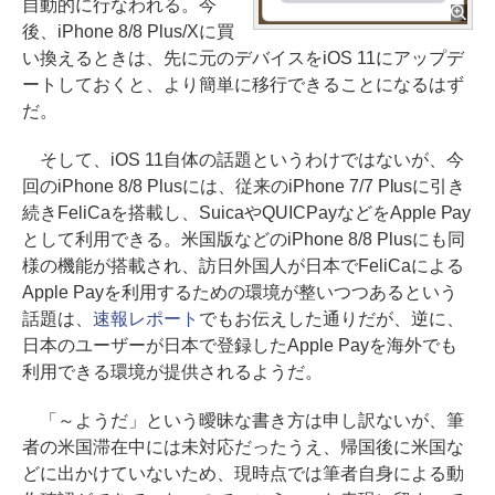
自動的に行なわれる。今
後、iPhone 8/8 Plus/Xに買
い換えるときは、先に元のデバイスをiOS 11にアップデ
ートしておくと、より簡単に移行できることになるはず
だ。
そして、iOS 11自体の話題というわけではないが、今
回のiPhone 8/8 Plusには、従来のiPhone 7/7 Plusに引き
続きFeliCaを搭載し、SuicaやQUICPayなどをApple Pay
として利用できる。米国版などのiPhone 8/8 Plusにも同
様の機能が搭載され、訪日外国人が日本でFeliCaによる
Apple Payを利用するための環境が整いつつあるという
話題は、
速報レポート
でもお伝えした通りだが、逆に、
日本のユーザーが日本で登録したApple Payを海外でも
利用できる環境が提供されるようだ。
「～ようだ」という曖昧な書き方は申し訳ないが、筆
者の米国滞在中には未対応だったうえ、帰国後に米国な
どに出かけていないため、現時点では筆者自身による動