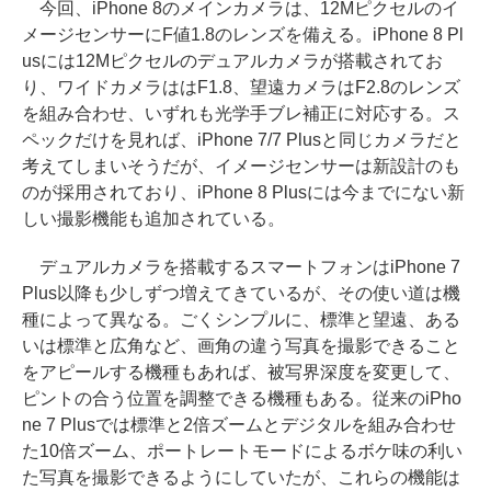
今回、iPhone 8のメインカメラは、12Mピクセルのイ
メージセンサーにF値1.8のレンズを備える。iPhone 8 Pl
usには12Mピクセルのデュアルカメラが搭載されてお
り、ワイドカメラははF1.8、望遠カメラはF2.8のレンズ
を組み合わせ、いずれも光学手ブレ補正に対応する。ス
ペックだけを見れば、iPhone 7/7 Plusと同じカメラだと
考えてしまいそうだが、イメージセンサーは新設計のも
のが採用されており、iPhone 8 Plusには今までにない新
しい撮影機能も追加されている。
デュアルカメラを搭載するスマートフォンはiPhone 7
Plus以降も少しずつ増えてきているが、その使い道は機
種によって異なる。ごくシンプルに、標準と望遠、ある
いは標準と広角など、画角の違う写真を撮影できること
をアピールする機種もあれば、被写界深度を変更して、
ピントの合う位置を調整できる機種もある。従来のiPho
ne 7 Plusでは標準と2倍ズームとデジタルを組み合わせ
た10倍ズーム、ポートレートモードによるボケ味の利い
た写真を撮影できるようにしていたが、これらの機能は