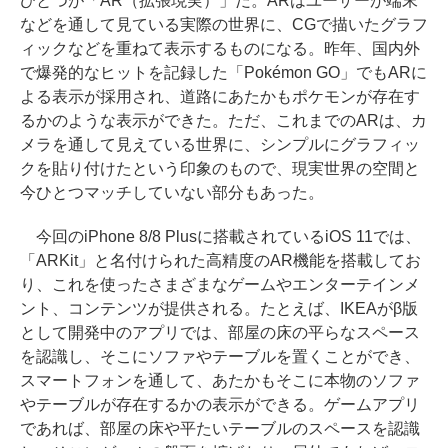
ひとつが「AR（拡張現実）」だ。ARはユーザーが端末
などを通して見ている実際の世界に、CGで描いたグラフ
ィックなどを重ねて表示するものになる。昨年、国内外
で爆発的なヒットを記録した「Pokémon GO」でもARに
よる表示が採用され、道路にあたかもポケモンが存在す
るかのような表示ができた。ただ、これまでのARは、カ
メラを通して見えている世界に、シンプルにグラフィッ
クを貼り付けたという印象のもので、現実世界の空間と
今ひとつマッチしていない部分もあった。
今回のiPhone 8/8 Plusに搭載されているiOS 11では、
「ARKit」と名付けられた高精度のAR機能を搭載してお
り、これを使ったさまざまなゲームやエンターテインメ
ント、コンテンツが提供される。たとえば、IKEAがβ版
として開発中のアプリでは、部屋の床の平らなスペース
を認識し、そこにソファやテーブルを置くことができ、
スマートフォンを通して、あたかもそこに本物のソファ
やテーブルが存在するかの表示ができる。ゲームアプリ
であれば、部屋の床や平たいテーブルのスペースを認識