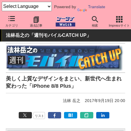
Powered by
Translate
ケータイ Watch
OS
iPhone (iOS)
iPhone本体
カテゴリ
過去記事
検索
Impressサイト
法林岳之の「週刊モバイルCATCH UP」
美しく上質なデザインをまとい、新世代へ生まれ
変わった「iPhone 8/8 Plus」
法林 岳之
2017年9月19日 20:00
リスト