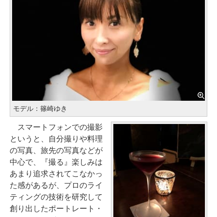
モデル：篠崎ゆき
スマートフォンでの撮影
というと、自分撮りや料理
の写真、旅先の写真などが
中心で、『撮る』楽しみは
あまり追求されてこなかっ
た感があるが、プロのライ
ティングの技術を研究して
創り出したポートレート・