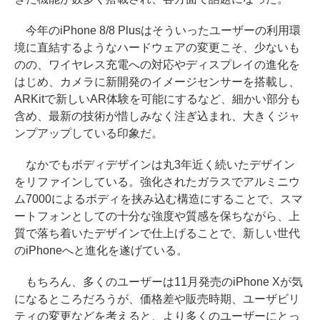
今年のiPhone 8/8 Plusはそういったユーザーの利用環
境に直結するようなハードウェアの変更こそ、少ないも
のの、ワイヤレス充電への対応やディスプレイの進化を
はじめ、カメラに新開発のイメージセンサーを搭載し、
ARKitで新しいAR体験を可能にするなど、細かい部分も
含め、最新の技術が惜しみなく注ぎ込まれ、大きくジャ
ンプアップしている印象だ。
なかでもボディデザインは丸3年近く続いたデザイン
をリファインしている。強化されたガラスでアルミニウ
ム7000によるボディを挟み込む構造にすることで、スマ
ートフォンとしての十分な強度や質感を保ちながら、上
質で落ち着いたデザインで仕上げることで、新しい世代
のiPhoneへと進化を遂げている。
もちろん、多くのユーザーは11月発売のiPhone Xが気
になるところだろうが、価格差や販売時期、ユーザビリ
ティの変更などを考えると、より多くのユーザーにとっ