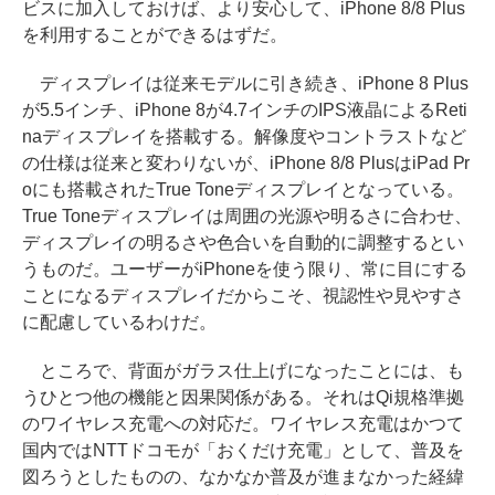
ビスに加入しておけば、より安心して、iPhone 8/8 Plus
を利用することができるはずだ。
ディスプレイは従来モデルに引き続き、iPhone 8 Plus
が5.5インチ、iPhone 8が4.7インチのIPS液晶によるReti
naディスプレイを搭載する。解像度やコントラストなど
の仕様は従来と変わりないが、iPhone 8/8 PlusはiPad Pr
oにも搭載されたTrue Toneディスプレイとなっている。
True Toneディスプレイは周囲の光源や明るさに合わせ、
ディスプレイの明るさや色合いを自動的に調整するとい
うものだ。ユーザーがiPhoneを使う限り、常に目にする
ことになるディスプレイだからこそ、視認性や見やすさ
に配慮しているわけだ。
ところで、背面がガラス仕上げになったことには、も
うひとつ他の機能と因果関係がある。それはQi規格準拠
のワイヤレス充電への対応だ。ワイヤレス充電はかつて
国内ではNTTドコモが「おくだけ充電」として、普及を
図ろうとしたものの、なかなか普及が進まなかった経緯