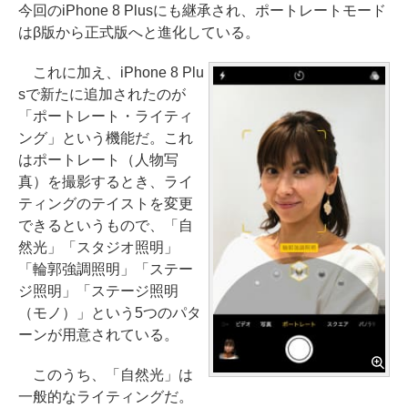
今回のiPhone 8 Plusにも継承され、ポートレートモード
はβ版から正式版へと進化している。
これに加え、iPhone 8 Plu
sで新たに追加されたのが
「ポートレート・ライティ
ング」という機能だ。これ
はポートレート（人物写
真）を撮影するとき、ライ
ティングのテイストを変更
できるというもので、「自
然光」「スタジオ照明」
「輪郭強調照明」「ステー
ジ照明」「ステージ照明
（モノ）」という5つのパタ
ーンが用意されている。
このうち、「自然光」は
一般的なライティングだ。