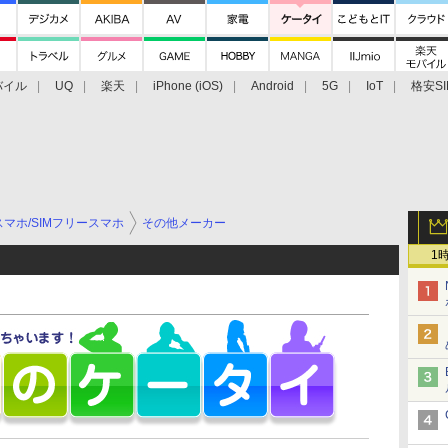
バイル
UQ
楽天
iPhone (iOS)
Android
5G
IoT
格安SI
アクセサリー
業界動向
法人向け
最新技術/その他
マホ/SIMフリースマホ
その他メーカー
1