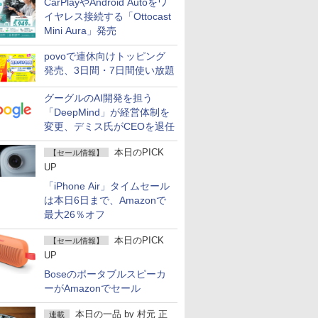
CarPlayやAndroid Autoをワ
イヤレス接続する「Ottocast
Mini Aura」発売
povoで連休向けトッピング
発売、3日間・7日間使い放題
グーグルのAI開発を担う
「DeepMind」が経営体制を
変更、デミス氏がCEOを退任
本日のPICK
【セール情報】
UP
「iPhone Air」タイムセール
は本日6日まで、Amazonで
最大26％オフ
本日のPICK
【セール情報】
UP
Boseのポータブルスピーカ
ーがAmazonでセール
本日の一品
by
村元 正
連載