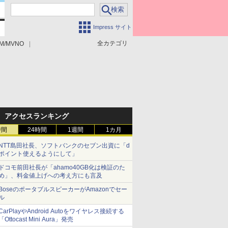
Impress サイト
全カテゴリ
M/MVNO
アクセスランキング
時間
24時間
1週間
1カ月
NTT島田社長、ソフトバンクのセブン出資に「d
ポイント使えるようにして」
ドコモ前田社長が「ahamo40GB化は検証のた
め」、料金値上げへの考え方にも言及
BoseのポータブルスピーカーがAmazonでセー
ル
CarPlayやAndroid Autoをワイヤレス接続する
「Ottocast Mini Aura」発売