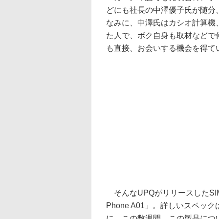
どにも社長の中澤優子氏が随分
なみに、中澤氏はカシオ計算機
た人で、ボク自身も取材などで
も直接、お会いする機会を得て
そんなUPQがリリースしたSI
Phone A01」。詳しいスペ
に、この数週間、この製品につ