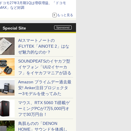
ドコモ27年3月期1Qは増収増益、「ドコモ
MAX」など好調
もっと見る
Special Site
AIスマートノートの
iFLYTEK「AINOTE 2」はな
ぜ魅力的なのか？
SOUNDPEATSのイヤカフ型
イヤフォン「UU2イヤーカ
フ」をイヤカフマニアが語る
Amazon プライムデー過去最
安! Anker注目プロジェクタ
ー3モデルを使ってみた
マウス、RTX 5060 Ti搭載ゲ
ーミングPCが7万5,000円オ
フで30万円台！
鳥肌ものの「DENON
HOME」サウンドを体感し