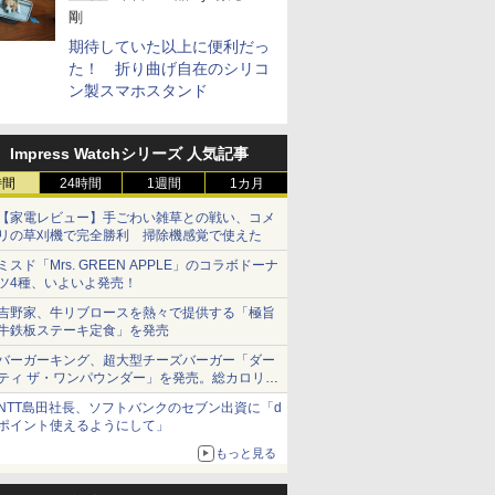
剛
期待していた以上に便利だっ
た！ 折り曲げ自在のシリコ
ン製スマホスタンド
Impress Watchシリーズ 人気記事
時間
24時間
1週間
1カ月
【家電レビュー】手ごわい雑草との戦い、コメ
リの草刈機で完全勝利 掃除機感覚で使えた
ミスド「Mrs. GREEN APPLE」のコラボドーナ
ツ4種、いよいよ発売！
吉野家、牛リブロースを熱々で提供する「極旨
牛鉄板ステーキ定食」を発売
バーガーキング、超大型チーズバーガー「ダー
ティ ザ・ワンパウンダー」を発売。総カロリー
約1656kcal、総重量約527g！
NTT島田社長、ソフトバンクのセブン出資に「d
ポイント使えるようにして」
もっと見る