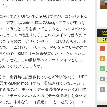
した。
てきたUPQ Phone A01ですが、コンパクトな
アプリもAndroid標準のGoogleアプリが中心な
い。正直なところを書いてしまうと、ハイスペック
クにとっては物足りなく、これをメインで使うのは
1
は言うものの、デザインやカラーはかわいいし、ボ
で、「2台持ちしたいから、軽いSIMフリーのスマ
行くので、SIMフリー端末が買いたい」といったニ
しれません。この価格帯のスマートフォンとして
るんじゃないでしょうか。
と、出荷時に設定されているAPNが少なく、UPQ
するDMM mobileすら、登録されていなかった。
信できるのに、モバイルデータ通信がまったく利用で
とにステータスパネル内の［データ接続］をタップ
かった。本来なら、［設定］-［もっと見る］-［モ