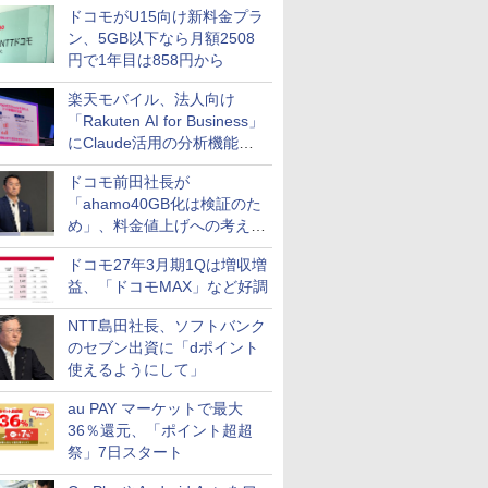
ドコモがU15向け新料金プラ
ン、5GB以下なら月額2508
円で1年目は858円から
楽天モバイル、法人向け
「Rakuten AI for Business」
にClaude活用の分析機能な
どを追加
ドコモ前田社長が
「ahamo40GB化は検証のた
め」、料金値上げへの考え方
にも言及
ドコモ27年3月期1Qは増収増
益、「ドコモMAX」など好調
NTT島田社長、ソフトバンク
のセブン出資に「dポイント
使えるようにして」
au PAY マーケットで最大
36％還元、「ポイント超超
祭」7日スタート