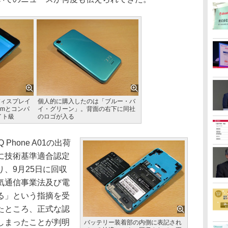
ディスプレイ
個人的に購入したのは「ブルー・バ
mmとコンパ
イ・グリーン」。背面の右下に同社
イト級
のロゴが入る
hone A01の出荷
に技術基準適合認定
、9月25日に回収
気通信事業法及び電
る」という指摘を受
たところ、正式な認
しまったことが判明
バッテリー装着部の内側に表記され