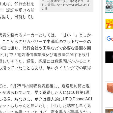
ている技適マーク。回収されて、正
まえば、代行会社を
しい表記になったシールが貼られて
いる
ど、認証を受ける前
を貼り、出荷してし
表を務めるメーカーとしては、「甘い！」としか
、ここからのリカバリーで中澤氏のフットワークの
中国に渡り、代行会社や工場などで必要な書類を回
0日付けで「電気通信事業法及び電波法に関する設計
得したそうだ。通常、認証には数週間がかかること
も揃っていたこともあり、早いタイミングでの取得
は、9月25日の回収発表直後に、返送用封筒と返
トが送られていて、早く返送した人には10月第1週
様。ちなみに、ボクは個人的にUPQ Phone A01
キットもちゃんと届いたし、回収した端末も早く返
ネットでも書いていたけど、宛名書きが手書きだっ