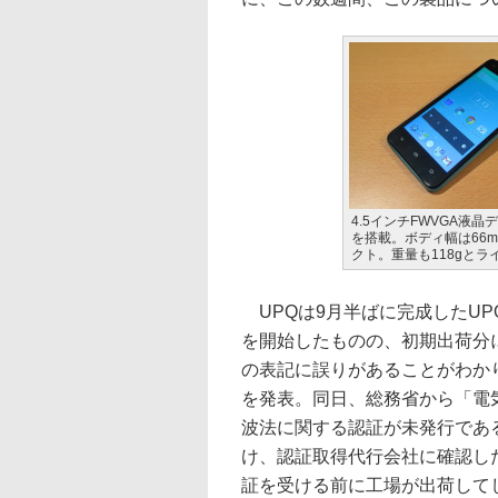
4.5インチFWVGA液晶
を搭載。ボディ幅は66
クト。重量も118gとラ
UPQは9月半ばに完成したUPQ P
を開始したものの、初期出荷分
の表記に誤りがあることがわかり
を発表。同日、総務省から「電
波法に関する認証が未発行であ
け、認証取得代行会社に確認し
証を受ける前に工場が出荷して