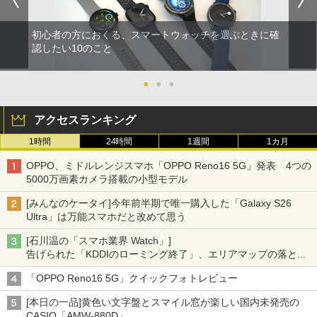
初心者の方におくる、スマートウォッチを選ぶときに確
認したい10のこと
●
●
●
アクセスランキング
1時間
24時間
1週間
1カ月
OPPO、ミドルレンジスマホ「OPPO Reno16 5G」発表 4つの
5000万画素カメラ搭載の小型モデル
[みんなのケータイ]今年前半期で唯一購入した「Galaxy S26
Ultra」は万能スマホだと改めて思う
[石川温の「スマホ業界 Watch」]
告げられた「KDDIのローミング終了」、エリアマップの落とし
穴と楽天モバイルの課題
「OPPO Reno16 5G」クイックフォトレビュー
[本日の一品]黄色い文字盤とスマイル窓が楽しい国内未発売の
CASIO「AMW-880D」