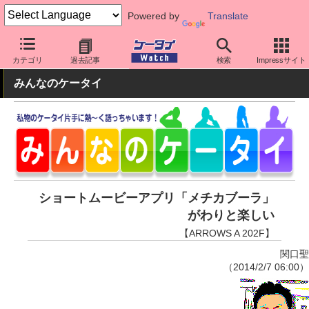
Powered by
Translate
ケータイ Watch
OS
Android
アプリ・サービス
カテゴリ
過去記事
検索
Impressサイト
みんなのケータイ
ショートムービーアプリ「メチカブーラ」
がわりと楽しい
【ARROWS A 202F】
関口聖
（2014/2/7 06:00）