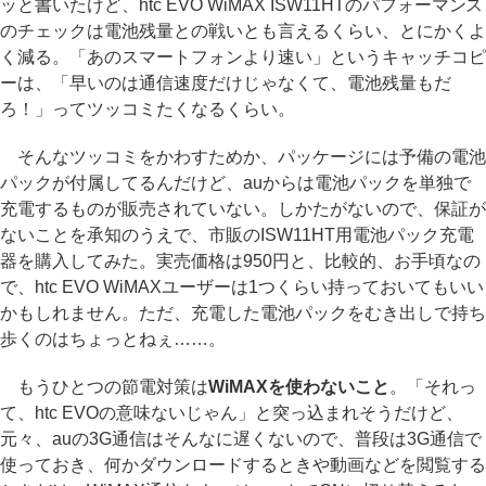
ッと書いたけど、htc EVO WiMAX ISW11HTのパフォーマンス
のチェックは電池残量との戦いとも言えるくらい、とにかくよ
く減る。「あのスマートフォンより速い」というキャッチコピ
ーは、「早いのは通信速度だけじゃなくて、電池残量もだ
ろ！」ってツッコミたくなるくらい。
そんなツッコミをかわすためか、パッケージには予備の電池
パックが付属してるんだけど、auからは電池パックを単独で
充電するものが販売されていない。しかたがないので、保証が
ないことを承知のうえで、市販のISW11HT用電池パック充電
器を購入してみた。実売価格は950円と、比較的、お手頃なの
で、htc EVO WiMAXユーザーは1つくらい持っておいてもいい
かもしれません。ただ、充電した電池パックをむき出しで持ち
歩くのはちょっとねぇ……。
もうひとつの節電対策は
WiMAXを使わないこと
。「それっ
て、htc EVOの意味ないじゃん」と突っ込まれそうだけど、
元々、auの3G通信はそんなに遅くないので、普段は3G通信で
使っておき、何かダウンロードするときや動画などを閲覧する