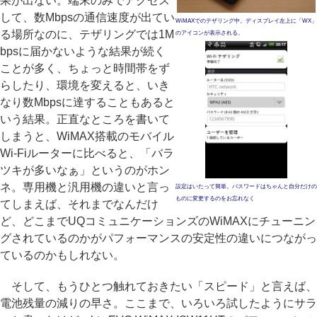
果が出ない。端末のみでアクセス
して、数Mbpsの通信速度が出てい
WiMAXでのテザリング中。ディスプレイ左上に「WX」
る場所なのに、テザリングでは1M
のアイコンが表示される。
bpsに届かないような結果が続く
ことが多く、ちょっと時間帯をず
らしたり、環境を変えると、いき
なり数Mbpsに達することもあると
いう結果。正直なところを書いて
しまうと、WiMAX搭載のモバイル
Wi-Fiルーターに比べると、「バラ
ツキが多いなぁ」というのがホン
ネ。専用機と汎用機の違いと言っ
設定はいたって簡単。パスワードはちゃんと自分だけの
ものに変更するのをお忘れなく
てしまえば、それまでなんだけ
ど、どこまでUQコミュニケーションズのWiMAXにチューニン
グされているのかがパフォーマンスの安定性の違いにつながっ
ているのかもしれない。
そして、もうひとつ触れておきたい「スピード」と言えば、
電池残量の減りの早さ。ここまで、いろいろ試したようにサラ