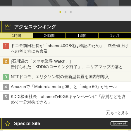
●
●
●
アクセスランキング
1時間
24時間
1週間
1カ月
ドコモ前田社長が「ahamo40GB化は検証のため」、料金値上げ
への考え方にも言及
[石川温の「スマホ業界 Watch」]
告げられた「KDDIのローミング終了」、エリアマップの落とし
穴と楽天モバイルの課題
NTTドコモ、エリクソン製の最新型装置を国内初導入
Amazonで「Motorola moto g06」と「edge 60」がセール
KDDI松田社長、ahamoの40GBキャンペーンに「品質などを含
めて十分対抗できる」
もっと見る
Special Site