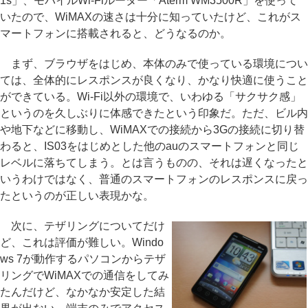
1s」、モバイルWi-Fiルーター「Aterm WM3500R」を使って
いたので、WiMAXの速さは十分に知っていたけど、これがス
マートフォンに搭載されると、どうなるのか。
まず、ブラウザをはじめ、本体のみで使っている環境につい
ては、全体的にレスポンスが良くなり、かなり快適に使うこと
ができている。Wi-Fi以外の環境で、いわゆる「サクサク感」
というのを久しぶりに体感できたという印象だ。ただ、ビル内
や地下などに移動し、WiMAXでの接続から3Gの接続に切り替
わると、IS03をはじめとした他のauのスマートフォンと同じ
レベルに落ちてしまう。とは言うものの、それは遅くなったと
いうわけではなく、普通のスマートフォンのレスポンスに戻っ
たというのが正しい表現かな。
次に、テザリングについてだけ
ど、これは評価が難しい。Windo
ws 7が動作するパソコンからテザ
リングでWiMAXでの通信をしてみ
たんだけど、なかなか安定した結