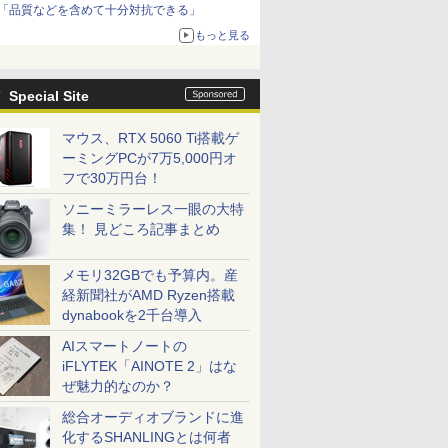
「品質などを含めて十分対抗できる」
もっと見る
Special Site
マウス、RTX 5060 Ti搭載ゲ
ーミングPCが7万5,000円オ
フで30万円台！
ソニーミラーレス一眼の大特
集！ 見どころ記事まとめ
メモリ32GBでも予算内。産
経新聞社がAMD Ryzen搭載
dynabookを2千台導入
AIスマートノートの
iFLYTEK「AINOTE 2」はな
ぜ魅力的なのか？
総合オーディオブランドに進
化するSHANLINGとは何者