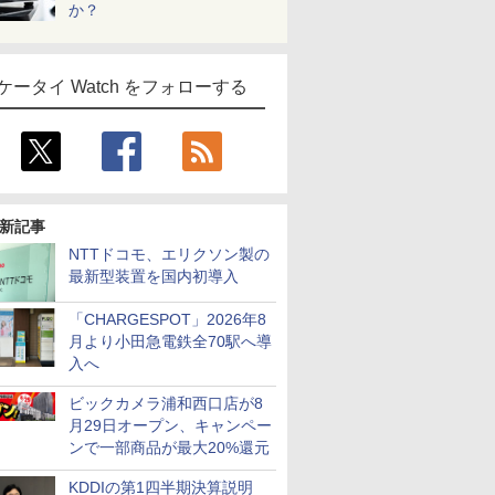
か？
ケータイ Watch をフォローする
新記事
NTTドコモ、エリクソン製の
最新型装置を国内初導入
「CHARGESPOT」2026年8
月より小田急電鉄全70駅へ導
入へ
ビックカメラ浦和西口店が8
月29日オープン、キャンペー
ンで一部商品が最大20%還元
KDDIの第1四半期決算説明