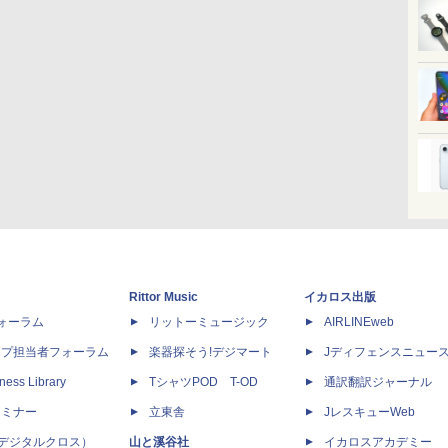
Rittor Music
イカロス出版
dフォーラム
リットーミュージック
AIRLINEweb
ップ担当者フォーラム
楽器探そう!デジマート
Jディフェンスニュー
ness Library
TシャツPOD T-OD
通訳翻訳ジャーナル
セミナー
立東舎
JレスキューWeb
 X（デジタルクロス）
山と溪谷社
イカロスアカデミー