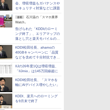
会、増収増益もガバナンスや
セキュリティ対策などに課題
石川温の「スマホ業界
連載
Watch」
告げられた「KDDIのローミ
ング終了」、エリアマップの
落とし穴と楽天モバイルの課
題
KDDI松田社長、ahamoの
40GBキャンペーンに「品質
などを含めて十分対抗でき
る」
IIJの26年度1Qは増収増益、
「IIJmio」は145万回線超に
KDDI松田社長、「スマホを
軸にAIデバイス増やしたい」
KDDI、楽天へのローミング
を9月末で終了