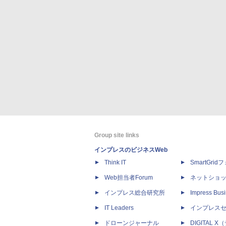
Group site links
インプレスのビジネスWeb
Think IT
SmartGri
Web担当者Forum
ネットショ
インプレス総合研究所
Impress Busi
IT Leaders
インプレス
ドローンジャーナル
DIGITAL