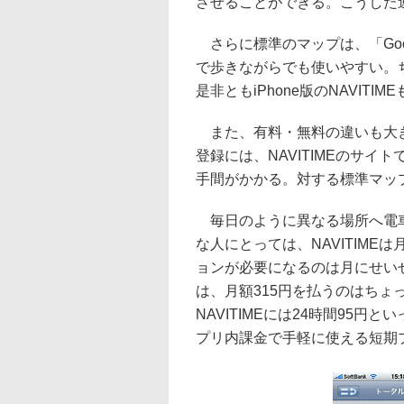
させることができる。こうした
さらに標準のマップは、「Googl
で歩きながらでも使いやすい。ち
是非ともiPhone版のNAVIT
また、有料・無料の違いも大きい
登録には、NAVITIMEのサ
手間がかかる。対する標準マッ
毎日のように異なる場所へ電車
な人にとっては、NAVITIME
ョンが必要になるのは月にせい
は、月額315円を払うのはち
NAVITIMEには24時間95円
プリ内課金で手軽に使える短期