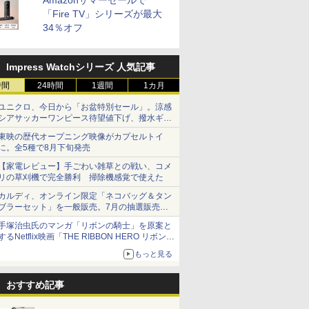
Amazonサマーセールで
「Fire TV」シリーズが最大
34％オフ
Impress Watchシリーズ 人気記事
時間
24時間
1週間
1カ月
ユニクロ、今日から「お盆特別セール」。涼感
シアサッカーワンピース待望値下げ、撥水ギア
ショーツは1990円に
東映の歴代オープニング映像がカプセルトイ
に。全5種で8月下旬発売
【家電レビュー】手ごわい雑草との戦い、コメ
リの草刈機で完全勝利 掃除機感覚で使えた
カルディ、オンライン限定「ネコバッグ＆タン
ブラーセット」を一般販売。7月の抽選販売の
当選無効分
手塚治虫氏のマンガ「リボンの騎士」を原案と
するNetflix映画「THE RIBBON HERO リボンヒ
ーロー」本日配信開始
もっと見る
おすすめ記事