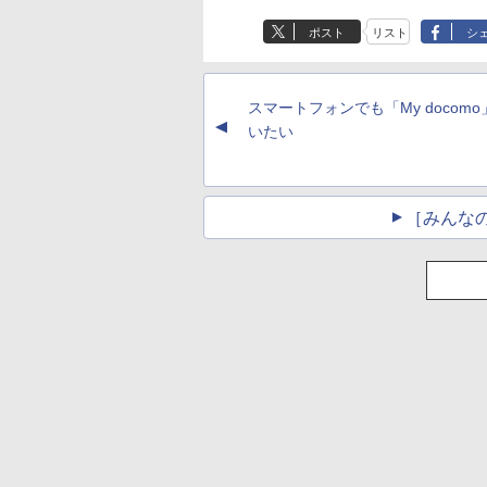
ポスト
リスト
シ
スマートフォンでも「My docom
▲
いたい
［みんな