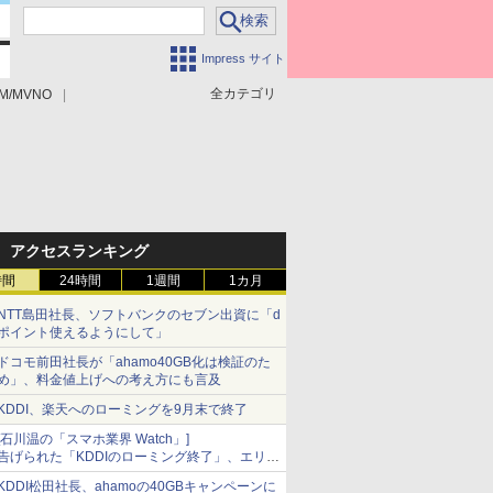
Impress サイト
全カテゴリ
M/MVNO
アクセスランキング
時間
24時間
1週間
1カ月
NTT島田社長、ソフトバンクのセブン出資に「d
ポイント使えるようにして」
ドコモ前田社長が「ahamo40GB化は検証のた
め」、料金値上げへの考え方にも言及
KDDI、楽天へのローミングを9月末で終了
[石川温の「スマホ業界 Watch」]
告げられた「KDDIのローミング終了」、エリア
マップの落とし穴と楽天モバイルの課題
KDDI松田社長、ahamoの40GBキャンペーンに