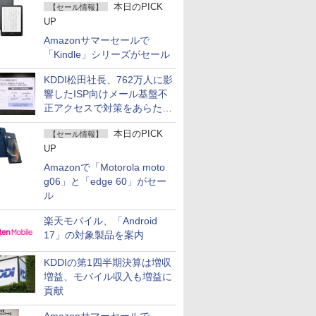
本日のPICK
【セール情報】
UP
Amazonサマーセールで
「Kindle」シリーズがセール
KDDI松田社長、762万人に影
響したISP向けメール基盤不
正アクセスで対策をあらため
て説明
本日のPICK
【セール情報】
UP
Amazonで「Motorola moto
g06」と「edge 60」がセー
ル
楽天モバイル、「Android
17」の対象製品を案内
KDDIの第1四半期決算は増収
増益、モバイル収入も増益に
貢献