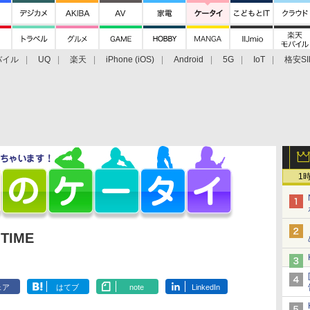
バイル
UQ
楽天
iPhone (iOS)
Android
5G
IoT
格安SI
アクセサリー
業界動向
法人向け
最新技術/その他
1
TIME
ェア
はてブ
note
LinkedIn