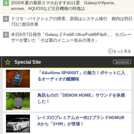
2026年夏の最新スマホおすすめ11選 GalaxyやXperia、
arrows、AQUOSなど注目機種の特徴は
ドコモ・バイクシェアの障害、原因はシステム移行 都内は明日
7日に復旧作業
本日8月7日発売「Galaxy Z Fold8 Ultra/Fold8/Flip8」、カズレー
ザーが驚いた「そば屋のメニュー並みの薄さ」
もっと見る
Special Site
「A&ultima SP4000T」の魅力！ポケットに入
るオーディオの醍醐味
鳥肌ものの「DENON HOME」サウンドを体感
した！
レイズのプレミアムカー向けブランドHOMUR
Aから「2×9R」が登場！