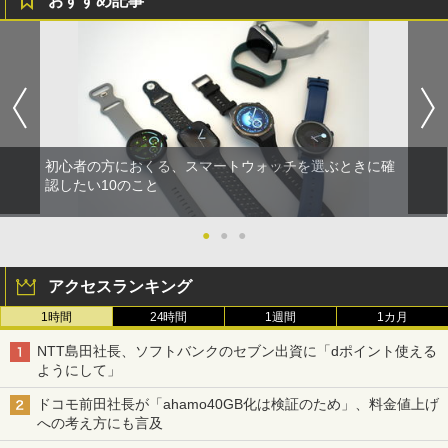
おすすめ記事
初心者の方におくる、スマートウォッチを選ぶときに確
認したい10のこと
●
●
●
アクセスランキング
1時間
24時間
1週間
1カ月
NTT島田社長、ソフトバンクのセブン出資に「dポイント使える
ようにして」
ドコモ前田社長が「ahamo40GB化は検証のため」、料金値上げ
への考え方にも言及