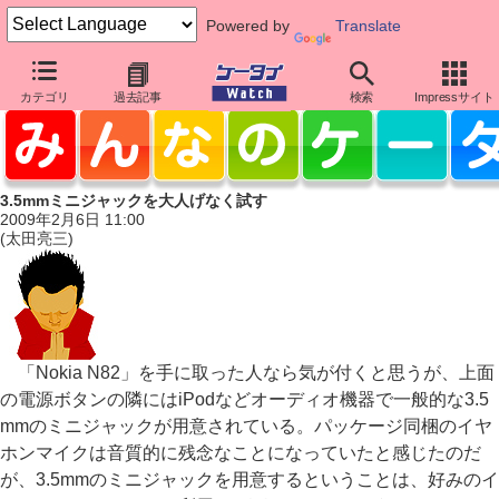
Powered by
Translate
カテゴリ
過去記事
検索
Impressサイト
3.5mmミニジャックを大人げなく試す
2009年2月6日 11:00
(太田亮三)
「Nokia N82」を手に取った人なら気が付くと思うが、上面
の電源ボタンの隣にはiPodなどオーディオ機器で一般的な3.5
mmのミニジャックが用意されている。パッケージ同梱のイヤ
ホンマイクは音質的に残念なことになっていたと感じたのだ
が、3.5mmのミニジャックを用意するということは、好みのイ