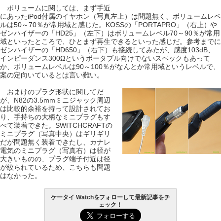
ボリュームに関しては、まず手近
にあったiPod付属のイヤホン（写真左上）は問題無く、ボリュームレベ
ルは50～70％が常用域と感じた。KOSSの「PORTAPRO」（右上）や
ゼンハイザーの「HD25」（左下）はボリュームレベル70～90％が常用
域といったところで、ひとまず再生できるといった感じだ。参考までに
ゼンハイザーの「HD650」（右下）も接続してみたが、感度103dB、
インピーダンス300Ωというポータブル向けでないスペックもあって
か、ボリュームレベルは90～100％がなんとか常用域というレベルで、
案の定向いているとは言い難い。
おまけのプラグ形状に関してだ
が、N82の3.5mmミニジャック周辺
は比較的余裕を持って設計されてお
り、手持ちの大柄なミニプラグもす
べて装着できた。SWITCHCRAFTの
ミニプラグ（写真中央）はギリギリ
だが問題無く装着できたし、カナレ
電気のミニプラグ（写真右）は径が
大きいものの、プラグ端子付近は径
が絞られているため、こちらも問題
はなかった。
ケータイ Watchをフォローして最新記事をチ
ェック！