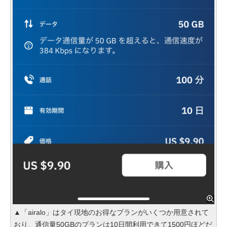
▲「airalo」はタイ現地のお得なプランがいくつか用意されて
おり、通信量50GBのプランは10日間利用できて1500円ほどだ