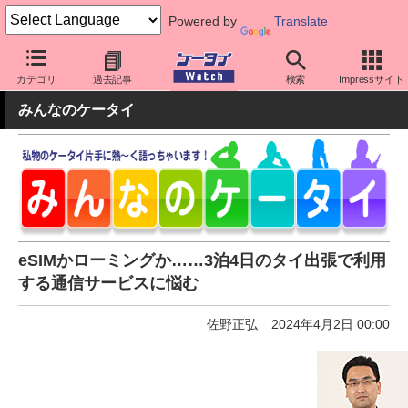
Powered by
Translate
ケータイ Watch
アプリ・サービス
カテゴリ
過去記事
検索
Impressサイト
みんなのケータイ
eSIMかローミングか……3泊4日のタイ出張で利用
する通信サービスに悩む
佐野正弘
2024年4月2日 00:00