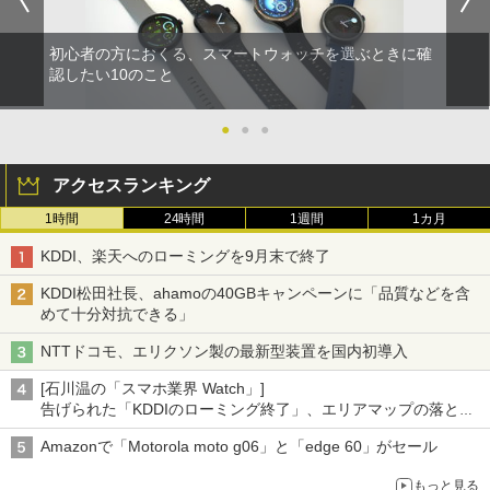
初心者の方におくる、スマートウォッチを選ぶときに確
認したい10のこと
●
●
●
アクセスランキング
1時間
24時間
1週間
1カ月
KDDI、楽天へのローミングを9月末で終了
KDDI松田社長、ahamoの40GBキャンペーンに「品質などを含
めて十分対抗できる」
NTTドコモ、エリクソン製の最新型装置を国内初導入
[石川温の「スマホ業界 Watch」]
告げられた「KDDIのローミング終了」、エリアマップの落とし
穴と楽天モバイルの課題
Amazonで「Motorola moto g06」と「edge 60」がセール
もっと見る