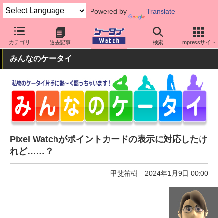
Powered by
Translate
ケータイ Watch
周辺機器/アクセサリー
ウェアラブル
スマート
カテゴリ
過去記事
検索
Impressサイト
みんなのケータイ
Pixel Watchがポイントカードの表示に対応したけ
れど……？
甲斐祐樹
2024年1月9日 00:00