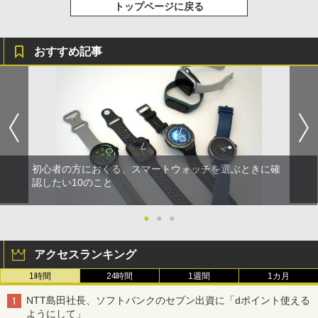
トップページに戻る
おすすめ記事
初心者の方におくる、スマートウォッチを選ぶときに確
認したい10のこと
●
●
●
アクセスランキング
1時間
24時間
1週間
1カ月
NTT島田社長、ソフトバンクのセブン出資に「dポイント使える
ようにして」