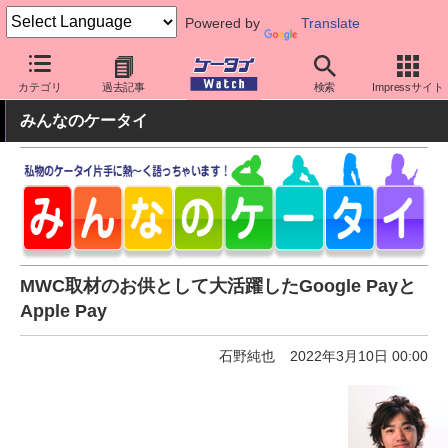
Powered by
Translate
ケータイ Watch
アプリ・サービス
決済/金融
カテゴリ
過去記事
検索
Impressサイト
みんなのケータイ
MWC取材のお供として大活躍したGoogle Payと
Apple Pay
石野純也
2022年3月10日 00:00