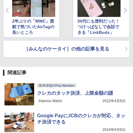
2年ぶりの「MWC」渡
50代にも便利だった！
航で気づいたAirTagの
つけっぱなしで会話で
良いところ
きる「LinkBuds」
［みんなのケータイ］の他の記事を見る
関連記事
鈴木淳也のPay Attention
クレカのタッチ決済、上限金額の謎
Impress Watch
2022年4月6日
Google PayにJCBのクレカが対応、タッ
チ決済できる
2024年9月6日