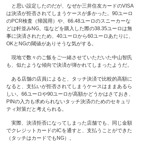
と思い設定したのだが、なぜか三井住友カードのVISA
は決済が拒否されてしまうケースが多かった。90ユーロ
のPCR検査（帰国用）や、66.48ユーロのスニーカーな
どは軒並みNG。塩などを購入した際の38.35ユーロは無
事に決済されたため、40ユーロから60ユーロあたりに、
OKとNGの閾値がありそうな気がする。
現地で数々のご飯をご一緒させていただいた中山智氏
も、似たような傾向で決済が弾かれてしまったようだ。
ある店舗の店員によると、タッチ決済で比較的高額に
なると、支払いが拒否されてしまうケースはままあるら
しい。66ユーロや90ユーロが高額かどうかはさておき、
PINの入力も求められないタッチ決済のためのセキュリ
ティ対策だと考えられる。
実際、決済拒否になってしまった店舗でも、同じ金額
でクレジットカードのICを通すと、支払うことができた
（タッチはカードでもNG）。