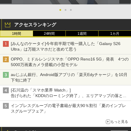
●
●
●
アクセスランキング
1時間
24時間
1週間
1カ月
[みんなのケータイ]今年前半期で唯一購入した「Galaxy S26
Ultra」は万能スマホだと改めて思う
OPPO、ミドルレンジスマホ「OPPO Reno16 5G」発表 4つの
5000万画素カメラ搭載の小型モデル
auじぶん銀行、Android版アプリの「楽天Edyチャージ」を10月
下旬に終了
[石川温の「スマホ業界 Watch」]
告げられた「KDDIのローミング終了」、エリアマップの落とし
穴と楽天モバイルの課題
インプレスグループの電子書籍が最大90％割引「夏のインプレ
スグループフェア」
もっと見る