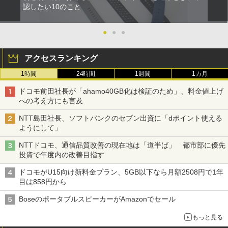
認したい10のこと
●
●
●
アクセスランキング
1時間
24時間
1週間
1カ月
ドコモ前田社長が「ahamo40GB化は検証のため」、料金値上げ
への考え方にも言及
NTT島田社長、ソフトバンクのセブン出資に「dポイント使える
ようにして」
NTTドコモ、通信品質改善の現在地は「道半ば」 都市部に優先
投資で年度内の改善目指す
ドコモがU15向け新料金プラン、5GB以下なら月額2508円で1年
目は858円から
BoseのポータブルスピーカーがAmazonでセール
もっと見る