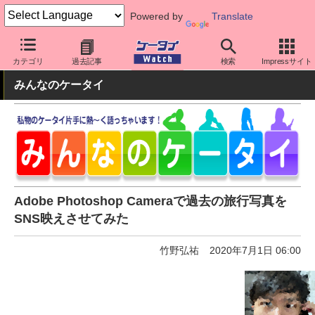
Powered by
Translate
ケータイ Watch
OS
iPhone (iOS)
アプリ・サービス
カテゴリ
過去記事
検索
Impressサイト
みんなのケータイ
Adobe Photoshop Cameraで過去の旅行写真を
SNS映えさせてみた
竹野弘祐
2020年7月1日 06:00