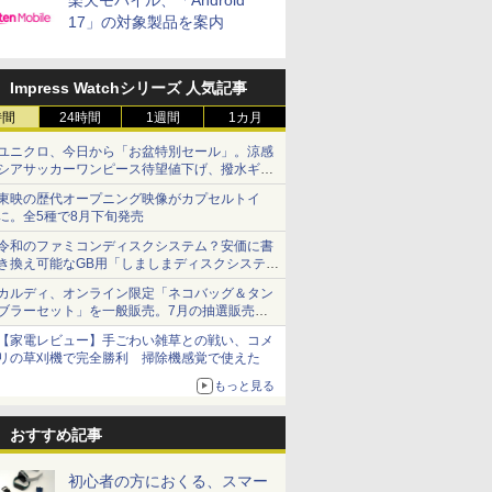
楽天モバイル、「Android
17」の対象製品を案内
Impress Watchシリーズ 人気記事
時間
24時間
1週間
1カ月
ユニクロ、今日から「お盆特別セール」。涼感
シアサッカーワンピース待望値下げ、撥水ギア
ショーツは1990円に
東映の歴代オープニング映像がカプセルトイ
に。全5種で8月下旬発売
令和のファミコンディスクシステム？安価に書
き換え可能なGB用「しましまディスクシステ
ム」
カルディ、オンライン限定「ネコバッグ＆タン
ブラーセット」を一般販売。7月の抽選販売の
当選無効分
【家電レビュー】手ごわい雑草との戦い、コメ
リの草刈機で完全勝利 掃除機感覚で使えた
もっと見る
おすすめ記事
初心者の方におくる、スマー