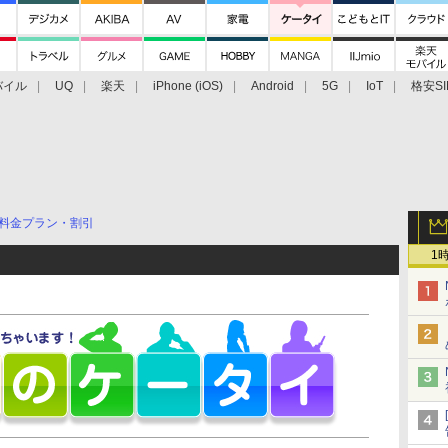
バイル
UQ
楽天
iPhone (iOS)
Android
5G
IoT
格安SI
アクセサリー
業界動向
法人向け
最新技術/その他
料金プラン・割引
1