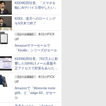
KDDI松田社長、「スマホを
軸にAIデバイス増やしたい」
KDDI、楽天へのローミング
を9月末で終了
本日のPICK
【セール情報】
UP
Amazonサマーセールで
「Kindle」シリーズがセール
KDDI松田社長、762万人に影
響したISP向けメール基盤不
正アクセスで対策をあらため
て説明
本日のPICK
【セール情報】
UP
Amazonで「Motorola moto
g06」と「edge 60」がセー
ル