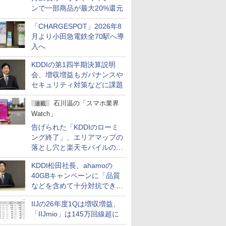
ンで一部商品が最大20%還元
「CHARGESPOT」2026年8
月より小田急電鉄全70駅へ導
入へ
KDDIの第1四半期決算説明
会、増収増益もガバナンスや
セキュリティ対策などに課題
石川温の「スマホ業界
連載
Watch」
告げられた「KDDIのローミ
ング終了」、エリアマップの
落とし穴と楽天モバイルの課
題
KDDI松田社長、ahamoの
40GBキャンペーンに「品質
などを含めて十分対抗でき
る」
IIJの26年度1Qは増収増益、
「IIJmio」は145万回線超に