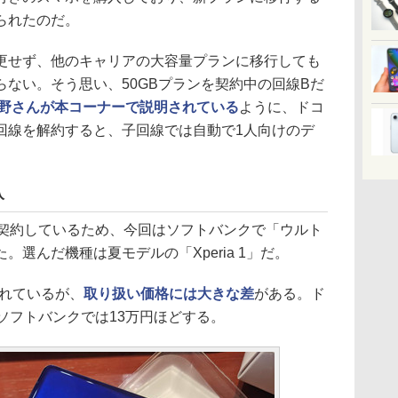
られたのだ。
せず、他のキャリアの大容量プランに移行しても
ない。そう思い、50GBプランを契約中の回線Bだ
野さんが本コーナーで説明されている
ように、ドコ
回線を解約すると、子回線では自動で1人向けのデ
入
契約しているため、今回はソフトバンクで「ウルト
選んだ機種は夏モデルの「Xperia 1」だ。
されているが、
取り扱い価格には大きな差
がある。ド
ソフトバンクでは13万円ほどする。