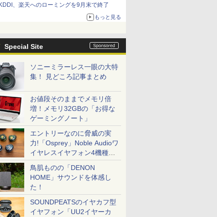
KDDI、楽天へのローミングを9月末で終了
もっと見る
Special Site
ソニーミラーレス一眼の大特
集！ 見どころ記事まとめ
お値段そのままでメモリ倍
増！メモリ32GBの「お得な
ゲーミングノート」
エントリーなのに脅威の実
力!「Osprey」Noble Audioワ
イヤレスイヤフォン4機種を
一気に聴く
鳥肌ものの「DENON
HOME」サウンドを体感し
た！
SOUNDPEATSのイヤカフ型
イヤフォン「UU2イヤーカ