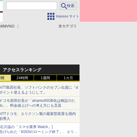
Impress サイト
全カテゴリ
M/MVNO
アクセスランキング
時間
24時間
1週間
1カ月
NTT島田社長、ソフトバンクのセブン出資に「d
ポイント使えるようにして」
ドコモ前田社長が「ahamo40GB化は検証のた
め」、料金値上げへの考え方にも言及
NTTドコモ、エリクソン製の最新型装置を国内
初導入
[石川温の「スマホ業界 Watch」]
告げられた「KDDIのローミング終了」、エリア
マップの落とし穴と楽天モバイルの課題