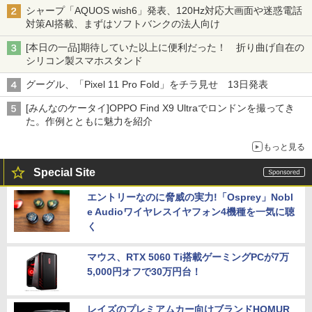
割」の安さと1年限定の注意点
シャープ「AQUOS wish6」発表、120Hz対応大画面や迷惑電話
対策AI搭載、まずはソフトバンクの法人向け
[本日の一品]期待していた以上に便利だった！ 折り曲げ自在の
シリコン製スマホスタンド
グーグル、「Pixel 11 Pro Fold」をチラ見せ 13日発表
[みんなのケータイ]OPPO Find X9 Ultraでロンドンを撮ってき
た。作例とともに魅力を紹介
もっと見る
Special Site
エントリーなのに脅威の実力!「Osprey」Nobl
e Audioワイヤレスイヤフォン4機種を一気に聴
く
マウス、RTX 5060 Ti搭載ゲーミングPCが7万
5,000円オフで30万円台！
レイズのプレミアムカー向けブランドHOMUR