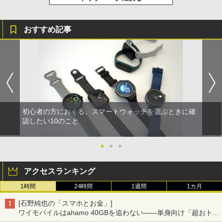
おすすめ記事
初心者の方におくる、スマートウォッチを選ぶときに確
認したい10のこと
●
●
●
アクセスランキング
1時間
24時間
1週間
1カ月
[石野純也の「スマホとお金」]
ワイモバイルはahamo 40GBを追わない――単身向け「超おトク