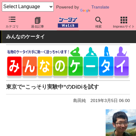
Powered by
Translate
ケータイ Watch
最新技術/その他
車
カテゴリ
過去記事
検索
Impressサイト
みんなのケータイ
東京で“こっそり実験中”のDiDiを試す
島田純
2019年3月5日 06:00