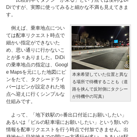
Diですが、実際に使ってみると細かな不満も見えてきま
す。
例えば、乗車地点につい
ては配車リクエスト時点で
細かい指定ができないた
め、思い通りに行かないこ
とが多々ありました。DiDi
の乗車地点の指定は、Googl
e Mapsを元にした地図にピ
本来希望していた位置と異な
ンをたて、タクシードライ
る場所で待機することも（道
バーはピンが設定された地
路を挟んで反対側にタクシー
点へ迎えに行くシンプルな
が待機中の写真）
仕組みです。
よって、「地下鉄駅の○番出口付近にお願いしたい」
あるいは「ビルの駐車場にお願いしたい」という類いの
情報を配車リクエストを行う時点で付加できません。出
発地から目的地までの間に一方通行が多い、あるいは駅