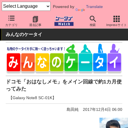
Powered by
Translate
ケータイ Watch
キャリア
ドコモ
アプリ・サービス
カテゴリ
過去記事
検索
Impressサイト
みんなのケータイ
ドコモ「おはなしメモ」をメイン回線で約1カ月使
ってみた
【Galaxy Note8 SC-01K】
島田純
2017年12月4日 06:00