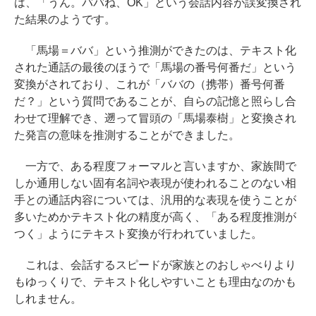
は、「うん。ババね、OK」という会話内容が誤変換され
た結果のようです。
「馬場＝ババ」という推測ができたのは、テキスト化
された通話の最後のほうで「馬場の番号何番だ」という
変換がされており、これが「ババの（携帯）番号何番
だ？」という質問であることが、自らの記憶と照らし合
わせて理解でき、遡って冒頭の「馬場泰樹」と変換され
た発言の意味を推測することができました。
一方で、ある程度フォーマルと言いますか、家族間で
しか通用しない固有名詞や表現が使われることのない相
手との通話内容については、汎用的な表現を使うことが
多いためかテキスト化の精度が高く、「ある程度推測が
つく」ようにテキスト変換が行われていました。
これは、会話するスピードが家族とのおしゃべりより
もゆっくりで、テキスト化しやすいことも理由なのかも
しれません。