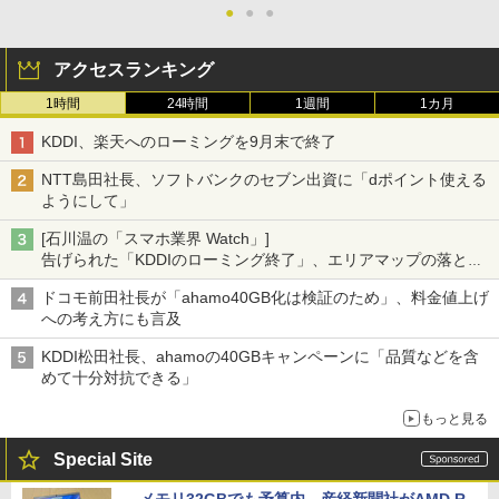
●
●
●
アクセスランキング
1時間
24時間
1週間
1カ月
KDDI、楽天へのローミングを9月末で終了
NTT島田社長、ソフトバンクのセブン出資に「dポイント使える
ようにして」
[石川温の「スマホ業界 Watch」]
告げられた「KDDIのローミング終了」、エリアマップの落とし
穴と楽天モバイルの課題
ドコモ前田社長が「ahamo40GB化は検証のため」、料金値上げ
への考え方にも言及
KDDI松田社長、ahamoの40GBキャンペーンに「品質などを含
めて十分対抗できる」
もっと見る
Special Site