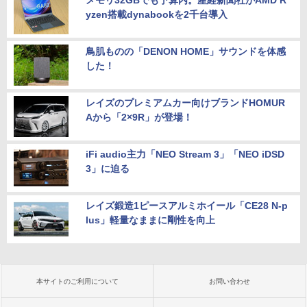
メモリ32GBでも予算内。産経新聞社がAMD R
yzen搭載dynabookを2千台導入
鳥肌ものの「DENON HOME」サウンドを体感
した！
レイズのプレミアムカー向けブランドHOMUR
Aから「2×9R」が登場！
iFi audio主力「NEO Stream 3」「NEO iDSD
3」に迫る
レイズ鍛造1ピースアルミホイール「CE28 N-p
lus」軽量なままに剛性を向上
本サイトのご利用について
お問い合わせ