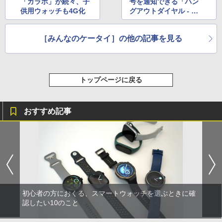
「ガラホ」が続々、子
号を通知できる「ハン
供用ウォッチも4G化
グアウトダイヤル - 通
話」
［みんなのケータイ］の他の記事を見る
トップページに戻る
おすすめ記事
初心者の方におくる、スマートウォッチを選ぶときに確
認したい10のこと