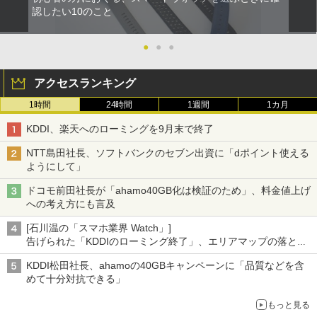
認したい10のこと
●
●
●
アクセスランキング
1時間
24時間
1週間
1カ月
KDDI、楽天へのローミングを9月末で終了
NTT島田社長、ソフトバンクのセブン出資に「dポイント使える
ようにして」
ドコモ前田社長が「ahamo40GB化は検証のため」、料金値上げ
への考え方にも言及
[石川温の「スマホ業界 Watch」]
告げられた「KDDIのローミング終了」、エリアマップの落とし
穴と楽天モバイルの課題
KDDI松田社長、ahamoの40GBキャンペーンに「品質などを含
めて十分対抗できる」
もっと見る