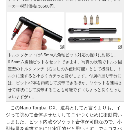
ーカー税別価格は8500円。
トルクソケットは6.5mm六角軸ビット対応の握りに対応し、
6.5mm六角軸ビットをセットできます。写真の状態でトルク固
定型のトルクレンチ（右回しのみ使用可能）として機能し、ト
ルクに達すると小さくカチッと音がします。付属の握り部分に
は、ビット×2本を内蔵して携帯できるほか、ソケットを連結さ
せて棒状にして携帯することも可能です（ちょっと長くなっち
ゃいますが）。
このNano Torqbar DX、道具としてと言うよりも、イ
ジって眺めて合体させたりしてニヤつくために衝動買い
しました。ビット内蔵やソケット合体が可能なので、小
型軽量を追求するには実用的だと思います。でもコスパ