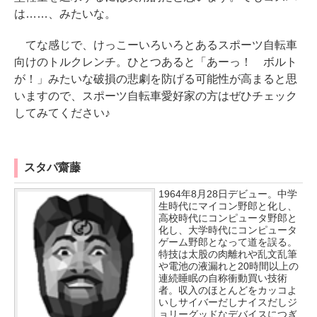
は……、みたいな。
てな感じで、けっこーいろいろとあるスポーツ自転車
向けのトルクレンチ。ひとつあると「あーっ！ ボルト
が！」みたいな破損の悲劇を防げる可能性が高まると思
いますので、スポーツ自転車愛好家の方はぜひチェック
してみてください♪
スタパ齋藤
1964年8月28日デビュー。中学
生時代にマイコン野郎と化し、
高校時代にコンピュータ野郎と
化し、大学時代にコンピュータ
ゲーム野郎となって道を誤る。
特技は太股の肉離れや乱文乱筆
や電池の液漏れと20時間以上の
連続睡眠の自称衝動買い技術
者。収入のほとんどをカッコよ
いしサイバーだしナイスだしジ
ョリーグッドなデバイスにつぎ