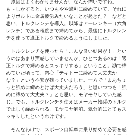
原因はよくわかりませんが、なんか怖いですね。……
も～しかすると、いつもやや過剰に締めていて、それに
よりボルトに金属疲労みたいなことが起きた？ などと
思い、トルクレンチを導入。以降はアーレンキー（六角
レンチ）である程度まで締めてから、最後にトルクレン
チを使って適正トルクで締めるようにしました。
トルクレンチを使ったら「こんな良い効果が！」とい
うのはあまり実感していませんが、ひとつあるのは「適
正トルクで締めるとスッキリする」ということ。勘で締
めていた頃って、内心「テキトーに締めて大丈夫か
な？」という不安が残っていました。一方で「まあちょ
っと強めに締めとけば大丈夫だろう」と思いつつも「強
めに締めて大丈夫？」とも思い、モヤモヤしていた感
じ。でも、トルクレンチを使えばメーカー推奨のトルク
で正しく締められる。モヤモヤ解消。気分的にとてもス
ッキリしたというわけです。
そんなわけで、スポーツ自転車に乗り始めて必要を感