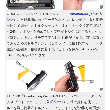
GRUNGE「コンパクトトルクレンチ」（
Amazon.co.jpへのリ
ンク
）。自転車用のわりと一般的なトルクレンチで、握り部分
を回して締め付けトルクをセットします。トルク指定範囲は2
～24Nm。ボルトを締めていって指定トルクに達すると、ヘッ
ド部分がカキンと音を立てて少し折れ曲がります。自宅に置い
ておくためのトルクレンチとしてフツーに便利ですが、トルク
設定の正確さ・精密さに若干欠けるような気が。Amazonで
6420円で売られています。
TOPEAK「ComboTorq Wrench & Bit Set （コンボトルク レン
チ & ビット セット）」（
公式ページ
）。軸の捻れを使ってト
ルクを測る簡易式トルクレンチです。トルク読み取り範囲は3