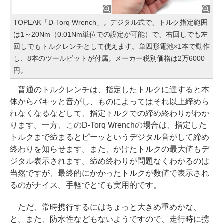
TOPEAK「D-Torq Wrench」。デジタル式で、トルク指定範囲
は1～20Nm（0.01Nm単位での設定が可能）で、右回しでも左
回しでもトルクレンチとして使えます。単四形電池×1本で動作
し、8本のツールビットが付属。メーカー税別価格は2万6000
円。
普通のトルクレンチは、指定したトルクに達すると本
体からパキッと音がし、ものによってはそれ以上締めら
れなくなるなどして、指定トルクでの締め終わりがわか
ります。一方、このD-Torq Wrenchの場合は、指定した
トルクまで締まるとピーッというデジタル音がして締め
終わりを知らせます。また、かけたトルクの最大値もデ
ジタル表示されます。締め終わりが問題なくわかるのは
当然ですが、最終的にかかったトルクが数値で表示され
るのがナイス。手軽でとても実用的です。
ただ、常時携行するにはちょっと大きめ重めかな、
と。また、防水性などもないようですので、走行時に携