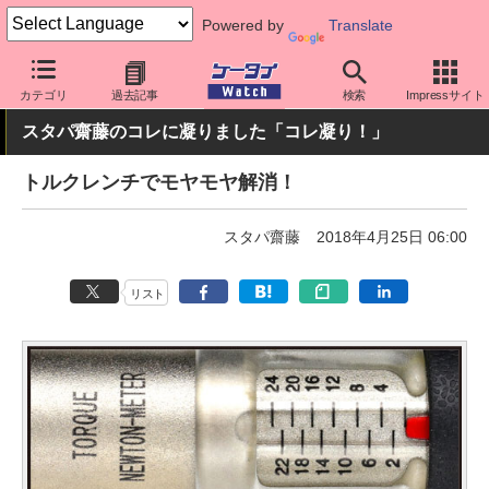
Powered by
Translate
ケータイ Watch
最新技術/その他
自転車
カテゴリ
過去記事
検索
Impressサイト
スタパ齋藤のコレに凝りました「コレ凝り！」
トルクレンチでモヤモヤ解消！
スタパ齋藤
2018年4月25日 06:00
リスト