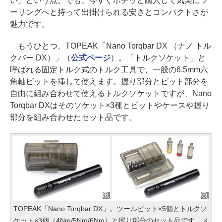
い」という点。でも、今すぐポチッと購入して気楽にツ
ーリングへと持って出掛けられる安さとコンパクトさが
魅力です。
もうひとつ、TOPEAK「Nano Torqbar DX （ナノ トル
クバー DX）」（
公式ページ
）。「トルクソケット」と
呼ばれる固定トルク式のトルク工具で、一般の6.5mm六
角軸ビットを挿して使えます。握り部分とビット部分を
自由に組み合わせて使えるトルクソケットですが、Nano
Torqbar DXはそのソケット×3種とビットやケースや握り
部分を組み合わせたセット品です。
TOPEAK「Nano Torqbar DX」。ツールビット×5個とトルクソ
ケット×3個（4Nm/5Nm/6Nm）と握り部分のセット品です。メ