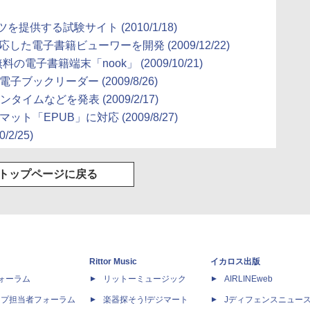
ンツを提供する試験サイト
(2010/1/18)
対応した電子書籍ビューワーを開発
(2009/12/22)
LAN無料の電子書籍端末「nook」
(2009/10/21)
る電子ブックリーダー
(2009/8/26)
配信ランタイムなどを発表
(2009/2/17)
ォーマット「EPUB」に対応
(2009/8/27)
0/2/25)
トップページに戻る
Rittor Music
イカロス出版
dフォーラム
リットーミュージック
AIRLINEweb
ップ担当者フォーラム
楽器探そう!デジマート
Jディフェンスニュー