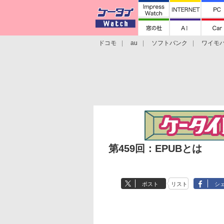
ドコモ
au
ソフトバンク
ワイモ
格安スマホ/SIMフリースマホ
周辺機器/
第459回：EPUBとは
ポスト
リスト
シ