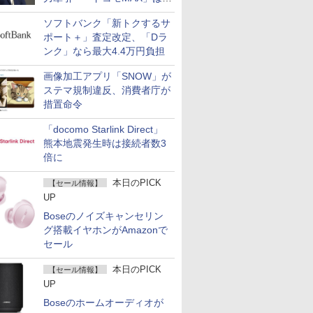
400万契約突破
ソフトバンク「新トクするサ
ポート＋」査定改定、「Dラ
ンク」なら最大4.4万円負担
画像加工アプリ「SNOW」が
ステマ規制違反、消費者庁が
措置命令
「docomo Starlink Direct」
熊本地震発生時は接続者数3
倍に
本日のPICK
【セール情報】
UP
Boseのノイズキャンセリン
グ搭載イヤホンがAmazonで
セール
本日のPICK
【セール情報】
UP
Boseのホームオーディオが