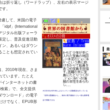
合は折り返し（ワードラップ）、左右の表示マージ
です。
考慮して、米国の電子
(International
um、国際デジタル出版フォーラ
m)が策定し、普及促進活動
イン、あるいはダウン
最
ることも想定されてい
、2010年現在、さま
れています。たとえ
ルがインターネットの書
ック検索」で、全文提供
ACCESSがEPUBによるコンテンツ試験配信を行っている
ダウンロード」の電子
「世界の図書館から」。海外の電子書籍のうち一部を携帯電
話で閲覧できる
だけでなく、EPUB形
。