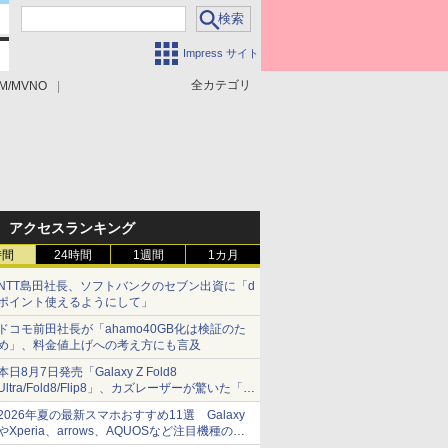
Impress サイト
全カテゴリ
M/MVNO
アクセスランキング
時間
24時間
1週間
1カ月
NTT島田社長、ソフトバンクのセブン出資に「d
ポイント使えるようにして」
ドコモ前田社長が「ahamo40GB化は検証のた
め」、料金値上げへの考え方にも言及
本日8月7日発売「Galaxy Z Fold8
Ultra/Fold8/Flip8」、カズレーザーが驚いた「そ
ば屋のメニュー並みの薄さ」
2026年夏の最新スマホおすすめ11選 Galaxy
やXperia、arrows、AQUOSなど注目機種の特
徴は