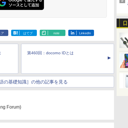
ェア
はてブ
note
LinkedIn
は
第460回：docomo IDとは
▲
語の基礎知識］の他の記事を見る
hing Forum)