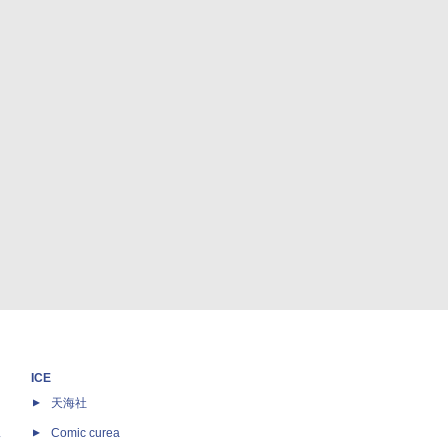
ICE
天海社
ス
Comic curea