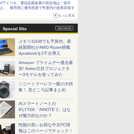
NTTドコモ、通信品質改善の現在地は「道半
ば」 都市部に優先投資で年度内の改善目指す
もっと見る
Special Site
メモリ32GBでも予算内。産
経新聞社がAMD Ryzen搭載
dynabookを2千台導入
Amazon プライムデー過去最
安! Anker注目プロジェクタ
ー3モデルを使ってみた
ソニーミラーレス一眼の大特
集！ 見どころ記事まとめ
AIスマートノートの
iFLYTEK「AINOTE 2」はな
ぜ魅力的なのか？
性能の良いお得な中古PC情
報はこのページでチェック！