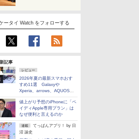
ケータイ Watch をフォローする
新記事
レビュー
2026年夏の最新スマホおす
すめ11選 Galaxyや
Xperia、arrows、AQUOSな
ど注目機種の特徴は
値上がり予想のiPhoneに「ペ
イディApple専用プラン」は
なぜ便利と言えるのか
てっぱんアプリ！
by
日
連載
沼 諭史