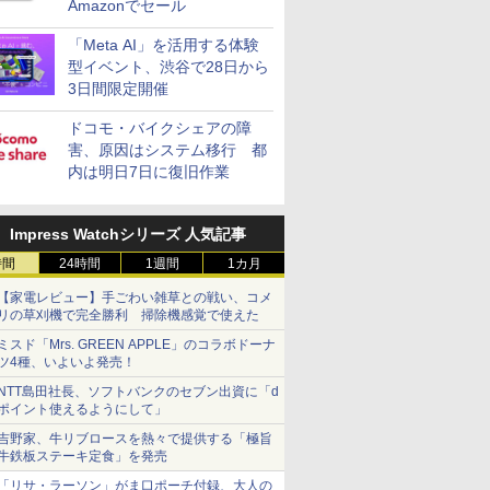
Amazonでセール
「Meta AI」を活用する体験
型イベント、渋谷で28日から
3日間限定開催
ドコモ・バイクシェアの障
害、原因はシステム移行 都
内は明日7日に復旧作業
Impress Watchシリーズ 人気記事
時間
24時間
1週間
1カ月
【家電レビュー】手ごわい雑草との戦い、コメ
リの草刈機で完全勝利 掃除機感覚で使えた
ミスド「Mrs. GREEN APPLE」のコラボドーナ
ツ4種、いよいよ発売！
NTT島田社長、ソフトバンクのセブン出資に「d
ポイント使えるようにして」
吉野家、牛リブロースを熱々で提供する「極旨
牛鉄板ステーキ定食」を発売
「リサ・ラーソン」がま口ポーチ付録、大人の