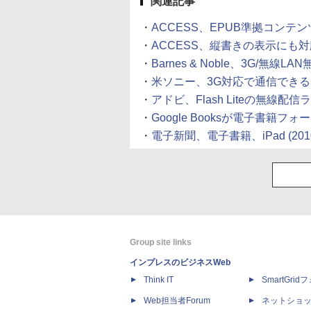
関連記事
・
ACCESS、EPUB準拠コンテ
・
ACCESS、縦書きの表示にも
・
Barnes & Noble、3G/無線
・
米ソニー、3G対応で通信でき
・
アドビ、Flash Liteの無線
・
Google Booksが電子書籍フ
・
電子新聞、電子書籍、iPad
(201
Group site links
インプレスのビジネスWeb
Think IT
SmartGri
Web担当者Forum
ネットショ