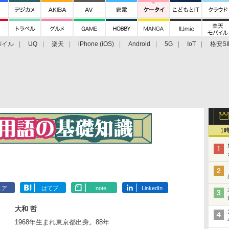
バイル
UQ
楽天
iPhone (iOS)
Android
5G
IoT
格安SI
アクセサリー
業界動向
法人向け
最新技術/その他
1
ェア
はてブ
note
LinkedIn
大和 哲
1968年生まれ東京都出身。88年