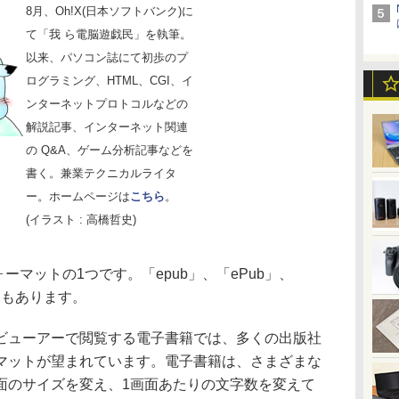
8月、Oh!X(日本ソフトバンク)に
て「我 ら電脳遊戯民」を執筆。
以来、パソコン誌にて初歩のプ
ログラミング、HTML、CGI、イ
ンターネットプロトコルなどの
解説記事、インターネット関連
の Q&A、ゲーム分析記事などを
書く。兼業テクニカルライタ
ー。ホームページは
こちら
。
(イラスト : 高橋哲史)
マットの1つです。「epub」、「ePub」、
ともあります。
ューアーで閲覧する電子書籍では、多くの出版社
マットが望まれています。電子書籍は、さまざまな
面のサイズを変え、1画面あたりの文字数を変えて