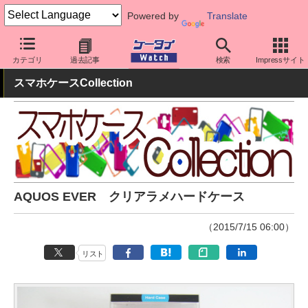
Powered by
Translate
ケータイ Watch
周辺機器/アクセサリー
スマホケース
カテゴリ
過去記事
検索
Impressサイト
スマホケースCollection
AQUOS EVER クリアラメハードケース
（2015/7/15 06:00）
リスト