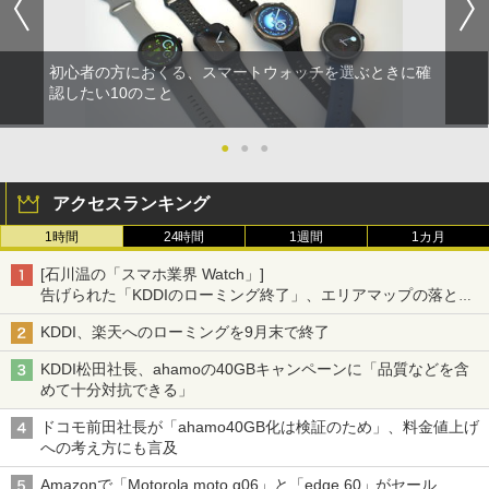
初心者の方におくる、スマートウォッチを選ぶときに確
認したい10のこと
●
●
●
アクセスランキング
1時間
24時間
1週間
1カ月
[石川温の「スマホ業界 Watch」]
告げられた「KDDIのローミング終了」、エリアマップの落とし
穴と楽天モバイルの課題
KDDI、楽天へのローミングを9月末で終了
KDDI松田社長、ahamoの40GBキャンペーンに「品質などを含
めて十分対抗できる」
ドコモ前田社長が「ahamo40GB化は検証のため」、料金値上げ
への考え方にも言及
Amazonで「Motorola moto g06」と「edge 60」がセール