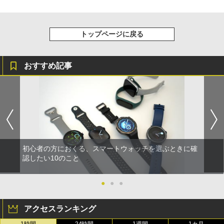
トップページに戻る
おすすめ記事
初心者の方におくる、スマートウォッチを選ぶときに確
認したい10のこと
●
●
●
アクセスランキング
1時間
24時間
1週間
1カ月