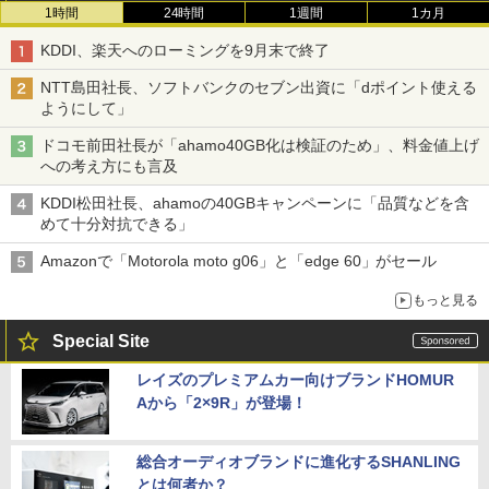
1時間
24時間
1週間
1カ月
KDDI、楽天へのローミングを9月末で終了
NTT島田社長、ソフトバンクのセブン出資に「dポイント使える
ようにして」
ドコモ前田社長が「ahamo40GB化は検証のため」、料金値上げ
への考え方にも言及
KDDI松田社長、ahamoの40GBキャンペーンに「品質などを含
めて十分対抗できる」
Amazonで「Motorola moto g06」と「edge 60」がセール
もっと見る
Special Site
レイズのプレミアムカー向けブランドHOMUR
Aから「2×9R」が登場！
総合オーディオブランドに進化するSHANLING
とは何者か？