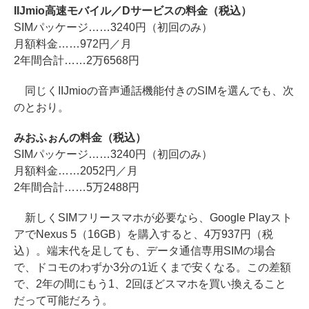
IIJmio高速モバイル／Dサービスの料金（税込）
SIMパッケージ……3240円（初回のみ）
月額料金……972円／月
2年間合計……2万6568円
同じくIIJmioの音声通話機能付きのSIMを選んでも、次
のとおり。
みおふぉんの料金（税込）
SIMパッケージ……3240円（初回のみ）
月額料金……2052円／月
2年間合計……5万2488円
新しくSIMフリースマホが必要なら、Google Playスト
アでNexus 5（16GB）を購入すると、4万937円（税
込）。端末代を足しても、データ通信専用SIMの場合
で、ドコモのわずか3分の1近くまで安くなる。この差額
で、2年の間にもう1、2回ほどスマホを買い換えること
だって可能だろう。