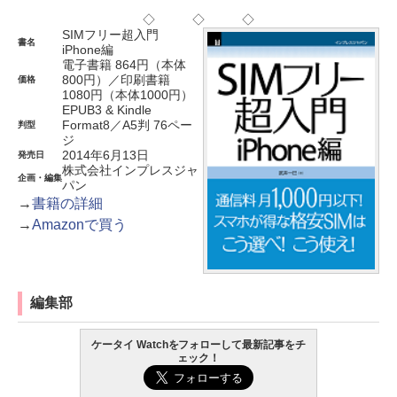
◇ ◇ ◇
SIMフリー超入門
書名
iPhone編
電子書籍 864円（本体
800円）／印刷書籍
価格
1080円（本体1000円）
EPUB3 & Kindle
Format8／A5判 76ペー
判型
ジ
2014年6月13日
発売日
株式会社インプレスジャ
企画・編集
パン
→
書籍の詳細
→
Amazonで買う
編集部
ケータイ Watchをフォローして最新記事をチ
ェック！