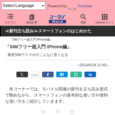
Powered by
Translate
ケータイ Watch
格安スマホ/格安SIM
格安SIM/MVNO
その他
カテゴリ
過去記事
検索
Impressサイト
≪新刊立ち読み≫スマートフォンのはじめかた
「SIMフリー超入門 iPhone編」
「SIMフリー超入門 iPhone編」
格安SIMでスマホがこんなに安くなる
（2014/6/18 12:45）
リスト
本コーナーでは、モバイル関連の新刊を立ち読み形式
で眺めながら、スマートフォンの基本的な使い方や便利
な使い方をご紹介していきます。
◇ ◇ ◇