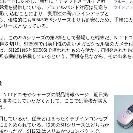
の高速iモードに対応し、新たに「チャットメール」と呼
ブルー、カ
環境を提供している。デュアルバンド対応は見送ら
ラインアッ
の一部を取り込むことにより、実用性の高いラインアップと
価格的にも505i/505iSシリーズよりも割安なため、手軽に
シリーズとなっている。
は、この252iシリーズの第2弾として登場した端末だ。NTTド
の先陣を切り、SH505iでは実用性の高いメガピクセル級のカメラ
、SH251i/iSとSH505iで培われたものを活かして開発され
を上回る機能も搭載しているという。実機を見ながら、その出来
載
NTTドコモやシャープの製品情報ページ、近日掲
E」を参考にしていただくとして、ここでは筆者が購入
う。
用しているが、従来とはまったくデザインコンセプ
にまとめられている。従来のSHシリーズはどちらか
かったが、SH252iはスリムかつコンパクトで、