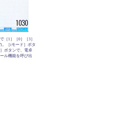
［1］［0］［3］
力。［iモード］ボタ
］ボタンで、電卓
ール機能を呼び出