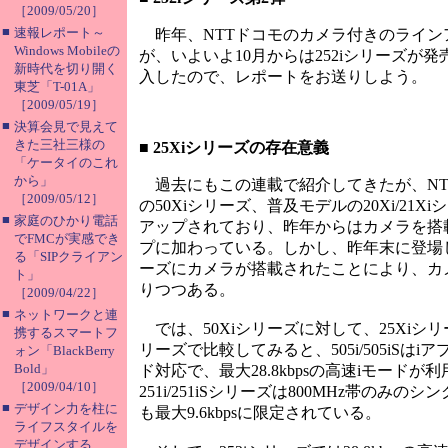
［2009/05/20］
■
速報レポート～
昨年、NTTドコモのカメラ付きのラインア
Windows Mobileの
が、いよいよ10月からは252iシリーズが発
新時代を切り開く
入したので、レポートをお送りしよう。
東芝「T-01A」
［2009/05/19］
■
決算会見で見えて
きた三社三様の
■
25Xiシリーズの存在意義
「ケータイのこれ
から」
過去にもこの連載で紹介してきたが、NT
［2009/05/12］
の50Xiシリーズ、普及モデルの20Xi/21
■
家庭のひかり電話
アップされており、昨年からはカメラを搭載
でFMCが実感でき
プに加わっている。しかし、昨年末に登場した
る「SIPクライアン
ーズにカメラが搭載されたことにより、カメ
ト」
りつつある。
［2009/04/22］
■
ネットワークと連
では、50Xiシリーズに対して、25Xi
携するスマートフ
リーズで比較してみると、505i/505iSはi
ォン「BlackBerry
Bold」
ド対応で、最大28.8kbpsの高速iモードが
［2009/04/10］
251i/251iSシリーズは800MHz帯の
■
デザイン力を柱に
も最大9.6kbpsに限定されている。
ライフスタイルを
デザインする