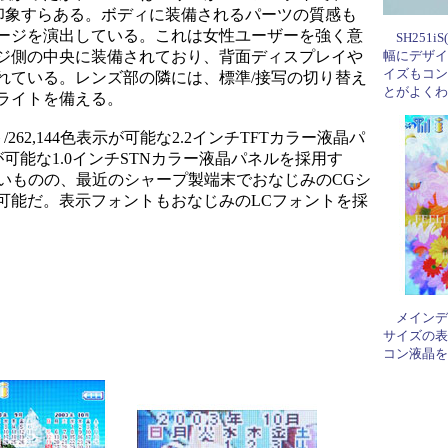
った印象すらある。ボディに装備されるパーツの質感も
ージを演出している。これは女性ユーザーを強く意
SH251i
ジ側の中央に装備されており、背面ディスプレイや
幅にデザイ
イズもコン
れている。レンズ部の隣には、標準/接写の切り替え
とがよくわ
ライトを備える。
262,144色表示が可能な2.2インチTFTカラー液晶パ
表示が可能な1.0インチSTNカラー液晶パネルを採用す
小さいものの、最近のシャープ製端末でおなじみのCGシ
可能だ。表示フォントもおなじみのLCフォントを採
メインディ
サイズの表
コン液晶を