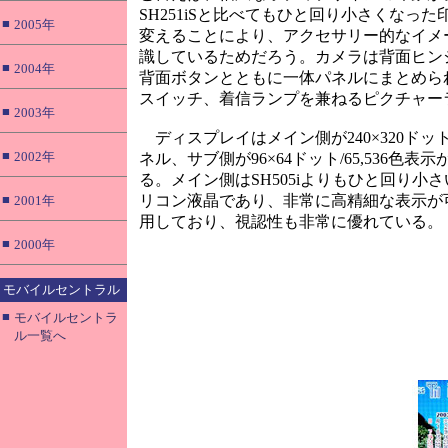
SH251iSと比べてもひと回り小さくな
■
2005年
変えることにより、アクセサリー的なイメ
識しているためだろう。カメラは背面ヒン
■
2004年
背面ボタンとともに一体パネルにまとめら
スイッチ、着信ランプを兼ねるピクチャー
■
2003年
ディスプレイはメイン側が240×320ドット/
■
2002年
ネル、サブ側が96×64ドット/65,536色
る。メイン側はSH505iよりもひと回り
■
リコン液晶であり、非常に高精細な表示が
2001年
用しており、視認性も非常に優れている。
■
2000年
モバイルセントラル
■
モバイルセントラ
ル一覧へ