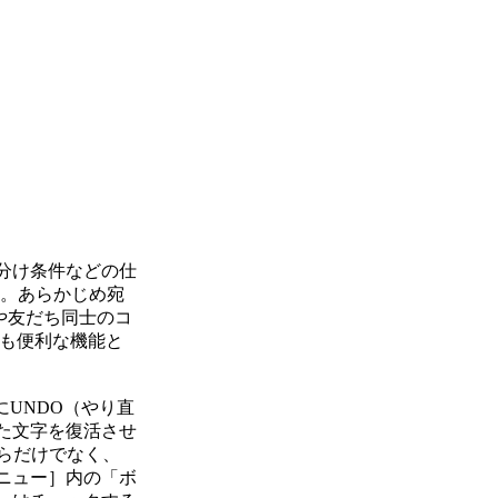
分け条件などの仕
だ。あらかじめ宛
や友だち同士のコ
にも便利な機能と
にUNDO（やり直
た文字を復活させ
からだけでなく、
ニュー］内の「ボ