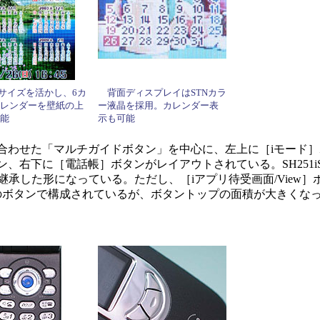
サイズを活かし、6カ
背面ディスプレイはSTNカラ
レンダーを壁紙の上
ー液晶を採用。カレンダー表
能
示も可能
わせた「マルチガイドボタン」を中心に、左上に［iモード］
、右下に［電話帳］ボタンがレイアウトされている。SH251i
を継承した形になっている。ただし、［iアプリ待受画面/View
のボタンで構成されているが、ボタントップの面積が大きくな