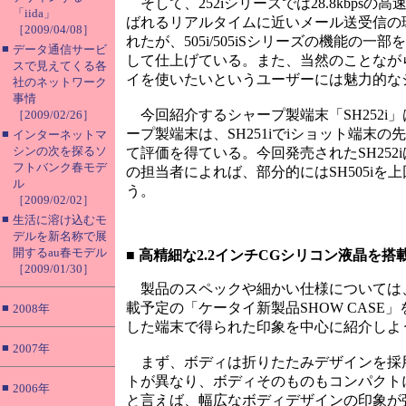
そして、252iシリーズでは28.8kbps
「iida」
ばれるリアルタイムに近いメール送受信の
［2009/04/08］
れたが、505i/505iSシリーズの機能
■
データ通信サービ
して仕上げている。また、当然のことながら、
スで見えてくる各
イを使いたいというユーザーには魅力的な
社のネットワーク
事情
今回紹介するシャープ製端末「SH252i」
［2009/02/26］
ープ製端末は、SH251iでiショット端末
■
インターネットマ
シンの次を探るソ
て評価を得ている。今回発売されたSH252iは
フトバンク春モデ
の担当者によれば、部分的にはSH505i
ル
う。
［2009/02/02］
■
生活に溶け込むモ
デルを新名称で展
開するau春モデル
■
高精細な2.2インチCGシリコン液晶を搭
［2009/01/30］
製品のスペックや細かい仕様については、
載予定の「ケータイ新製品SHOW CAS
■
2008年
した端末で得られた印象を中心に紹介しよ
■
2007年
まず、ボディは折りたたみデザインを採
トが異なり、ボディそのものもコンパクト
■
2006年
と言えば、幅広なボディデザインの印象が強