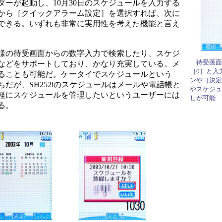
ーが起動し、10月30日のスケジュールを入力する
から［クイックアラーム設定］を選択すれば、次に
ができる。いずれも非常に実用性を考えた機能と言え
。
様の待受画面からの数字入力で検索したり、スケジ
待受画面で
などをサポートしており、かなり充実している。メ
［0］と入
ることも可能だ。ケータイでスケジュールという
ンや［決定
だが、SH252iのスケジュールはメールや電話帳と
やスケジュ
軽にスケジュールを管理したいというユーザーには
しが可能
る。