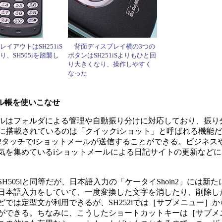
イアウトはSH251iS
背面ディスプレイ横の3つの
り、SH505iを踏襲し
ボタンはSH251iSよりもひと回
り大きくなり、操作しやすく
なった
ル帳を使いこなせ
ルはフォルダによる管理や自動振り分けに対応しており、振り
新たに搭載されているのは「クイックiショット」と呼ばれる機能
2タッチでiショットメールが送信することができる。ビジネス
気を集めているiショットメールによる日記サイトの更新など
05iと同等だが、日本語入力の「ケータイShoin2」には新た
は日本語入力をしていて、一度変換した文字を消したり、削除し
では定型文が利用できるが、SH252iでは［サブメニュー］
ができる。ちなみに、こうしたショートカットキーは［サブメ