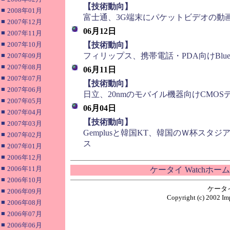
■
【技術動向】
■
2008年01月
富士通、3G端末にパケットビデオの動
■
2007年12月
06月12日
■
2007年11月
■
■
2007年10月
【技術動向】
■
フィリップス、携帯電話・PDA向けBlue
2007年09月
■
2007年08月
06月11日
■
2007年07月
■
【技術動向】
■
2007年06月
日立、20nmのモバイル機器向けCMO
■
2007年05月
06月04日
■
2007年04月
■
【技術動向】
■
2007年03月
Gemplusと韓国KT、韓国のＷ杯スタジ
■
2007年02月
ス
■
2007年01月
■
2006年12月
■
2006年11月
ケータイ Watchホー
■
2006年10月
ケータ
■
2006年09月
Copyright (c) 2002 Imp
■
2006年08月
■
2006年07月
■
2006年06月