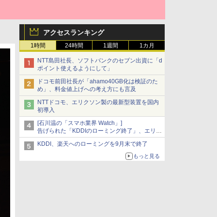
アクセスランキング
1時間
24時間
1週間
1カ月
NTT島田社長、ソフトバンクのセブン出資に「d
ポイント使えるようにして」
ドコモ前田社長が「ahamo40GB化は検証のた
め」、料金値上げへの考え方にも言及
NTTドコモ、エリクソン製の最新型装置を国内
初導入
[石川温の「スマホ業界 Watch」]
告げられた「KDDIのローミング終了」、エリア
マップの落とし穴と楽天モバイルの課題
KDDI、楽天へのローミングを9月末で終了
もっと見る