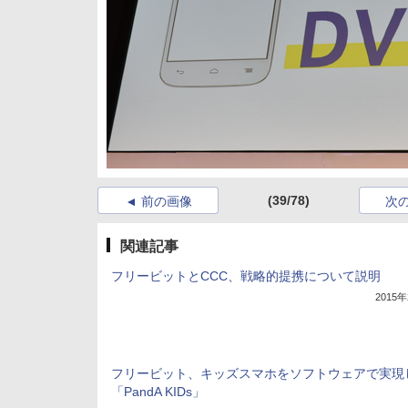
(39/78)
前の画像
次
関連記事
フリービットとCCC、戦略的提携について説明
2015
フリービット、キッズスマホをソフトウェアで実現
「PandA KIDs」