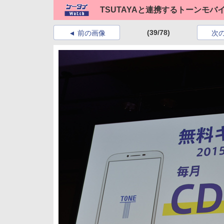
TSUTAYAと連携するトーンモバ
(39/78)
前の画像
次