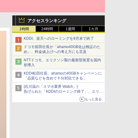
アクセスランキング
1時間
24時間
1週間
1カ月
KDDI、楽天へのローミングを9月末で終了
ドコモ前田社長が「ahamo40GB化は検証のた
め」、料金値上げへの考え方にも言及
NTTドコモ、エリクソン製の最新型装置を国内
初導入
KDDI松田社長、ahamoの40GBキャンペーンに
「品質などを含めて十分対抗できる」
[石川温の「スマホ業界 Watch」]
告げられた「KDDIのローミング終了」、エリア
マップの落とし穴と楽天モバイルの課題
もっと見る