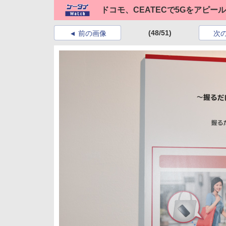
ドコモ、CEATECで5Gをアピー
(48/51)
前の画像
次