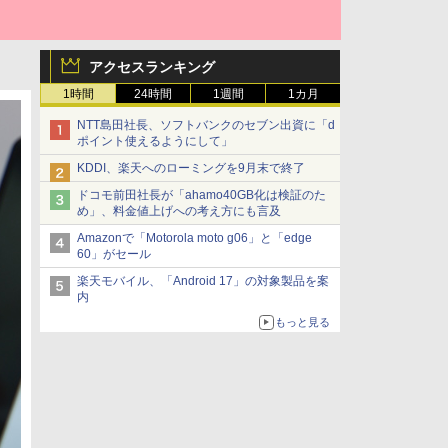
アクセスランキング
1時間
24時間
1週間
1カ月
NTT島田社長、ソフトバンクのセブン出資に「d
ポイント使えるようにして」
KDDI、楽天へのローミングを9月末で終了
ドコモ前田社長が「ahamo40GB化は検証のた
め」、料金値上げへの考え方にも言及
Amazonで「Motorola moto g06」と「edge
60」がセール
楽天モバイル、「Android 17」の対象製品を案
内
もっと見る