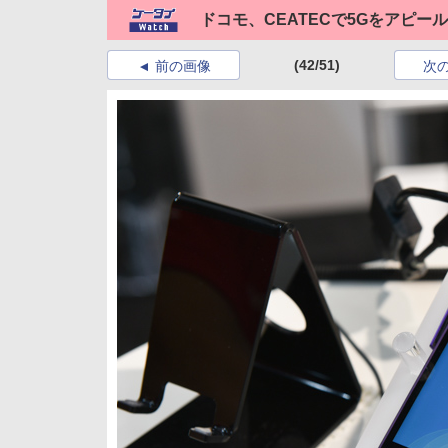
ドコモ、CEATECで5Gをアピー
(42/51)
前の画像
次