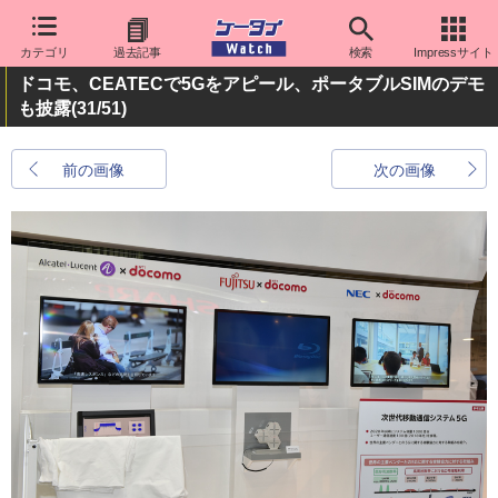
カテゴリ
過去記事
検索
Impressサイト
ドコモ、CEATECで5Gをアピール、ポータブルSIMのデモ
も披露
(31/51)
前の画像
次の画像