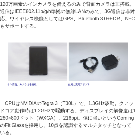
120万画素のインカメラを備えるのみで背面カメラは非搭載。
通信はIEEE802.11b/g/n準拠の無線LANのみで、3G通信は非対
応。ワイヤレス機能としてはGPS、Bluetooth 3.0+EDR、NFC
もサポートする。
本体背面。カメラは非搭載
付属の充電アダプタ
CPUはNVIDIAのTegra 3（T30L）で、1.3GHz駆動。クアッ
ドコア動作時は1.2GHzで駆動する。ディスプレイの解像度は1
280×800ドット（WXGA）、216ppi。傷に強いというCorning
のFit Glassを採用し、10点を認識するマルチタッチとなって
いる。