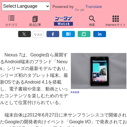
Powered by
Translate
「Nexus 7」ファーストインプレッション
カテゴリ
過去記事
検索
Impressサイト
軽快な動作、高いコストパフォーマンスのAndroidタブレット
リスト
Nexus 7は、Google自ら展開す
るAndroid端末のブランド「Nexu
s」シリーズの最新モデルであり、
シリーズ初のタブレット端末。最
新OSであるAndroid 4.1を搭載
し、電子書籍や音楽、動画といっ
本体前面
たコンテンツを楽しむためのモデ
ルとして位置付けられている。
端末自体は2012年6月27日に米サンフランシスコで開催され
たGoogleの開発者向けイベント「Google I/O」で発表されてお