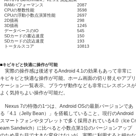
RAMパフォーマンス
2087
CPUの整数性能
3598
CPUの浮動小数点演算性能
2697
2D描画
298
3D描画
1245
データベースのIO
545
SDカードの書込速度
150
SDカードの読込速度
193
トータルスコア
10813
■
キビキビと快適に操作が可能
実際の操作感は後述するAndroid 4.1の効果もあって非常に
キビキビと快適な操作が可能。ホーム画面の切り替えやアプリ
ケーション一覧表示、ブラウザ動作なども非常にレスポンスが
よく気持ちよい操作が可能だ。
Nexus 7の特徴の1つは、Android OSの最新バージョンであ
る「4.1（Jelly Bean）」を搭載していること。現行のAndroid
スマートフォンやタブレットで多く採用されている4.0（Ice Cr
eam Sandwich）に比べると小数点第1位のバージョンアップ
のため見た目で大きな変化はないが、実際に利用すると細かな