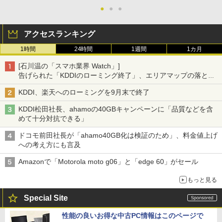
●
●
●
アクセスランキング
1時間
24時間
1週間
1カ月
[石川温の「スマホ業界 Watch」]
告げられた「KDDIのローミング終了」、エリアマップの落とし
穴と楽天モバイルの課題
KDDI、楽天へのローミングを9月末で終了
KDDI松田社長、ahamoの40GBキャンペーンに「品質などを含
めて十分対抗できる」
ドコモ前田社長が「ahamo40GB化は検証のため」、料金値上げ
への考え方にも言及
Amazonで「Motorola moto g06」と「edge 60」がセール
もっと見る
Special Site
性能の良いお得な中古PC情報はこのページで