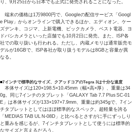
り、9月25日から日本でも正式に発売されることになった。
端末の価格は1万9800円で、Googleの配信サービス「Googl
e Play」からオンラインで購入できるほか、エディオン、ケー
ズデンキ、コジマ、上新電機、ビックカメラ、ベスト電器、ヨ
ドバシカメラといった店舗でも10月2日に発売。また、ISP各
社での取り扱いも行われる。ただし、内蔵メモリは通常販売モ
デルが16GBで、ISP各社が取り扱うモデルは8GBと容量が異
なる。
■
7インチで標準的なサイズ、クアッドコアのTegra 3は十分な速度
本体サイズは120×198.5×10.45mm（幅×高×厚）、重量は34
0g。同じ7インチのタブレット「GALAXY Tab 7.7 Plus SC-01
E」は本体サイズが133×197×7.9mm、重量は約345gで、7イン
チタブレットとしてはほぼ標準的なスペック。超軽量を誇る
「MEDIAS TAB UL N-08D」と比べるとさすがに手にずっしり
と重みを感じるが、7インチタブレットとして使うには標準的
なサイズと言えるだろう。