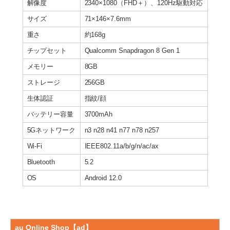
解像度
2340×1080（FHD＋）、120Hz駆動対応
サイズ
71×146×7.6mm
重さ
約168g
チップセット
Qualcomm Snapdragon 8 Gen 1
メモリー
8GB
ストレージ
256GB
生体認証
指紋/顔
バッテリー容量
3700mAh
5Gネットワーク
n3 n28 n41 n77 n78 n257
Wi-Fi
IEEE802.11a/b/g/n/ac/ax
Bluetooth
5.2
OS
Android 12.0
au Online Shop【ad】