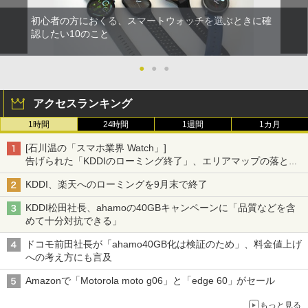
初心者の方におくる、スマートウォッチを選ぶときに確
認したい10のこと
●
●
●
アクセスランキング
1時間
24時間
1週間
1カ月
[石川温の「スマホ業界 Watch」]
告げられた「KDDIのローミング終了」、エリアマップの落とし
穴と楽天モバイルの課題
KDDI、楽天へのローミングを9月末で終了
KDDI松田社長、ahamoの40GBキャンペーンに「品質などを含
めて十分対抗できる」
ドコモ前田社長が「ahamo40GB化は検証のため」、料金値上げ
への考え方にも言及
Amazonで「Motorola moto g06」と「edge 60」がセール
もっと見る