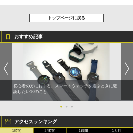
トップページに戻る
おすすめ記事
初心者の方におくる、スマートウォッチを選ぶときに確
認したい10のこと
●
●
●
アクセスランキング
1時間
24時間
1週間
1カ月