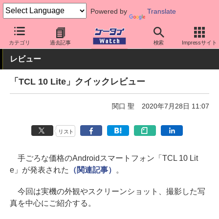
Powered by
Translate
ケータイ Watch
OS
Android
その他
カテゴリ
過去記事
検索
Impressサイト
レビュー
「TCL 10 Lite」クイックレビュー
関口 聖
2020年7月28日 11:07
リスト
手ごろな価格のAndroidスマートフォン「TCL 10 Lit
e」が発表された
（関連記事）
。
今回は実機の外観やスクリーンショット、撮影した写
真を中心にご紹介する。